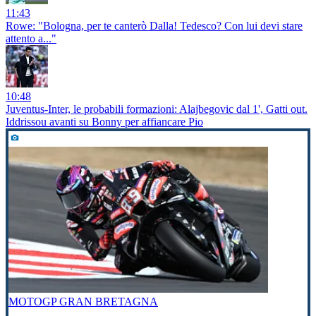
11:43
Rowe: "Bologna, per te canterò Dalla! Tedesco? Con lui devi stare
attento a..."
10:48
Juventus-Inter, le probabili formazioni: Alajbegovic dal 1', Gatti out.
Iddrissou avanti su Bonny per affiancare Pio
MOTOGP GRAN BRETAGNA