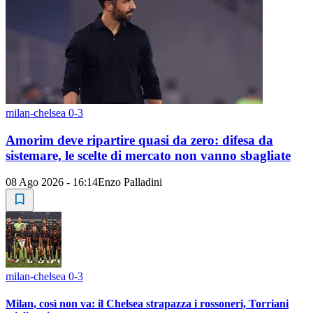
milan-chelsea 0-3
Amorim deve ripartire quasi da zero: difesa da
sistemare, le scelte di mercato non vanno sbagliate
08 Ago 2026 - 16:14
Enzo Palladini
milan-chelsea 0-3
Milan, così non va: il Chelsea strapazza i rossoneri, Torriani