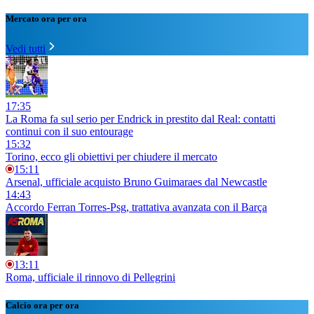
Mercato ora per ora
Vedi tutti
17:35
La Roma fa sul serio per Endrick in prestito dal Real: contatti
continui con il suo entourage
15:32
Torino, ecco gli obiettivi per chiudere il mercato
15:11
Arsenal, ufficiale acquisto Bruno Guimaraes dal Newcastle
14:43
Accordo Ferran Torres-Psg, trattativa avanzata con il Barça
13:11
Roma, ufficiale il rinnovo di Pellegrini
Calcio ora per ora