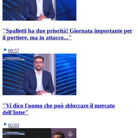
"Spalletti ha due priorità! Giornata importante per
il portiere, ma in attacco..."
00:57
"Vi dico l'uomo che può sbloccare il mercato
dell'Inter"
02:03