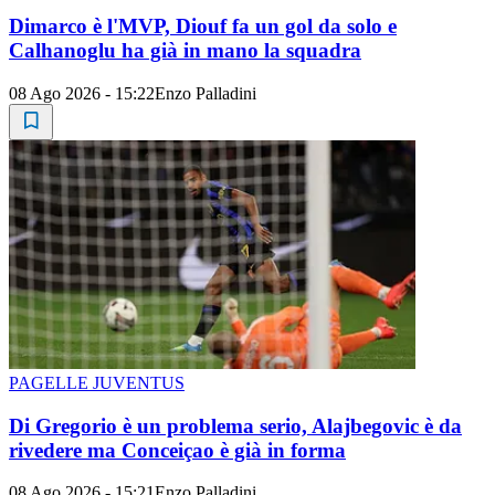
Dimarco è l'MVP, Diouf fa un gol da solo e
Calhanoglu ha già in mano la squadra
08 Ago 2026 - 15:22
Enzo Palladini
PAGELLE JUVENTUS
Di Gregorio è un problema serio, Alajbegovic è da
rivedere ma Conceiçao è già in forma
08 Ago 2026 - 15:21
Enzo Palladini