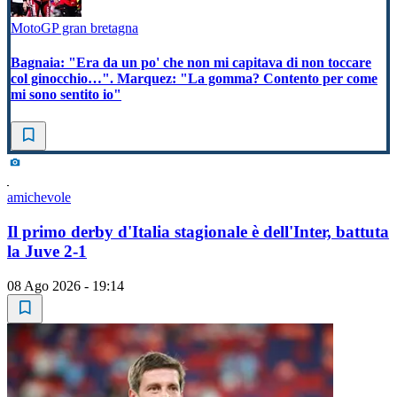
MotoGP gran bretagna
Bagnaia: "Era da un po' che non mi capitava di non toccare
col ginocchio…". Marquez: "La gomma? Contento per come
mi sono sentito io"
amichevole
Il primo derby d'Italia stagionale è dell'Inter, battuta
la Juve 2-1
08 Ago 2026 - 19:14