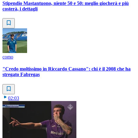
Stipendio Mastantuono, niente 50 e 50: meglio giocherà e più
costerà, i dettagli
como
"Credo moltissimo in Riccardo Cassano": chi è il 2008 che ha
stregato Fabregas
02:03