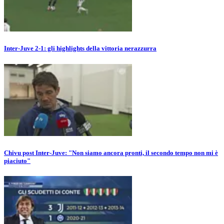
Inter-Juve 2-1: gli highlights della vittoria nerazzurra
Chivu post Inter-Juve: "Non siamo ancora pronti, il secondo tempo non mi è
piaciuto"