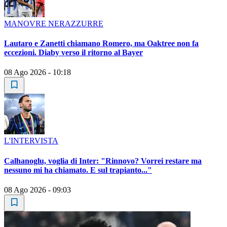
MANOVRE NERAZZURRE
Lautaro e Zanetti chiamano Romero, ma Oaktree non fa
eccezioni. Diaby verso il ritorno al Bayer
08 Ago 2026 - 10:18
L'INTERVISTA
Calhanoglu, voglia di Inter: "Rinnovo? Vorrei restare ma
nessuno mi ha chiamato. E sul trapianto..."
08 Ago 2026 - 09:03