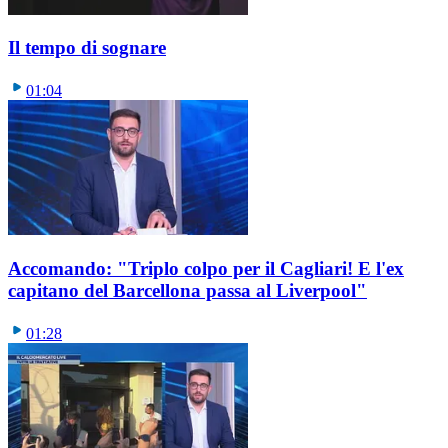
Il tempo di sognare
01:04
Accomando: "Triplo colpo per il Cagliari! E l'ex
capitano del Barcellona passa al Liverpool"
01:28