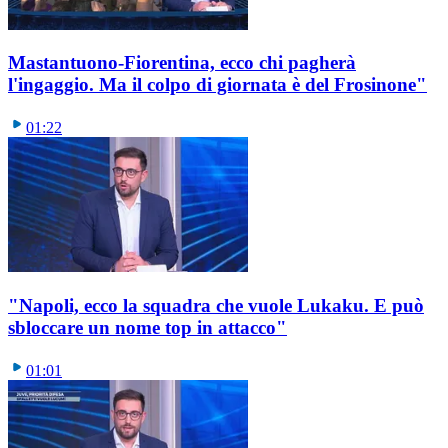
Mastantuono-Fiorentina, ecco chi pagherà
l'ingaggio. Ma il colpo di giornata è del Frosinone"
01:22
"Napoli, ecco la squadra che vuole Lukaku. E può
sbloccare un nome top in attacco"
01:01