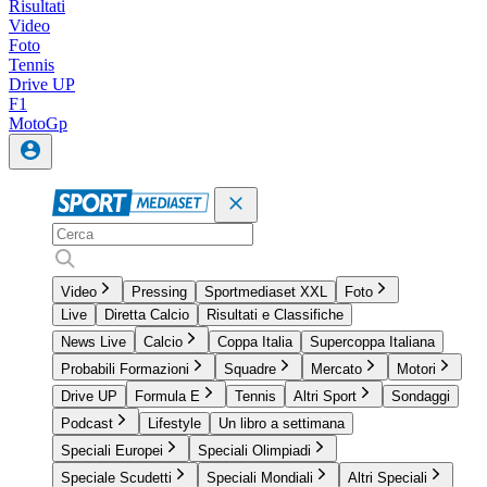
Risultati
Video
Foto
Tennis
Drive UP
F1
MotoGp
Video
Pressing
Sportmediaset XXL
Foto
Live
Diretta Calcio
Risultati e Classifiche
News Live
Calcio
Coppa Italia
Supercoppa Italiana
Probabili Formazioni
Squadre
Mercato
Motori
Drive UP
Formula E
Tennis
Altri Sport
Sondaggi
Podcast
Lifestyle
Un libro a settimana
Speciali Europei
Speciali Olimpiadi
Speciale Scudetti
Speciali Mondiali
Altri Speciali