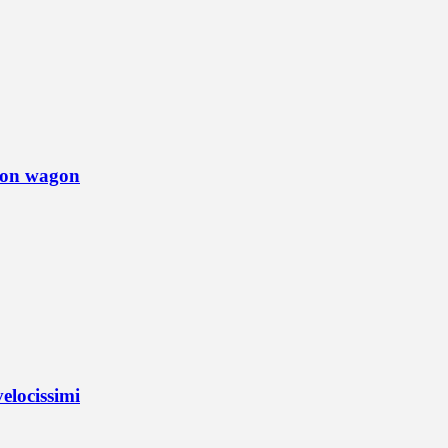
tion wagon
elocissimi