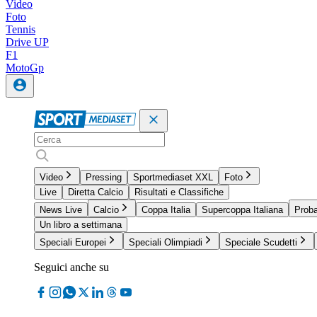
Video
Foto
Tennis
Drive UP
F1
MotoGp
Video
Pressing
Sportmediaset XXL
Foto
Live
Diretta Calcio
Risultati e Classifiche
News Live
Calcio
Coppa Italia
Supercoppa Italiana
Proba
Un libro a settimana
Speciali Europei
Speciali Olimpiadi
Speciale Scudetti
Seguici anche su