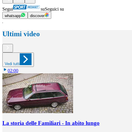
Segui
su
Seguici su
whatsapp
discover
Ultimi video
Vedi tutti
02:00
La storia delle Familiari - In abito lungo