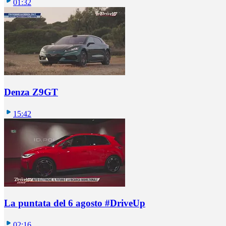
01:32
Denza Z9GT
15:42
La puntata del 6 agosto #DriveUp
02:16