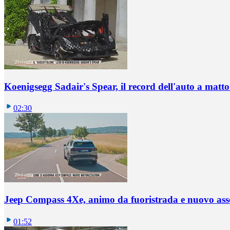
Koenigsegg Sadair's Spear, il record dell'auto a matto
02:30
Jeep Compass 4Xe, animo da fuoristrada e nuovo ass
01:52