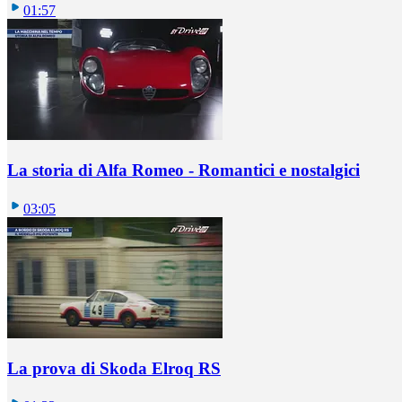
01:57
La storia di Alfa Romeo - Romantici e nostalgici
03:05
La prova di Skoda Elroq RS