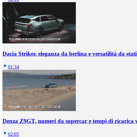
Dacia Striker, eleganza da berlina e versatilità da sta
01:34
Denza Z9GT, numeri da supercar e tempi di ricarica v
02:05