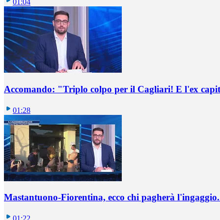
01:04
Accomando: "Triplo colpo per il Cagliari! E l'ex capi
01:28
Mastantuono-Fiorentina, ecco chi pagherà l'ingaggio. 
01:22