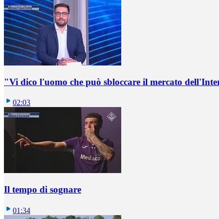
"Vi dico l'uomo che può sbloccare il mercato dell'Inte
02:03
Il tempo di sognare
01:34