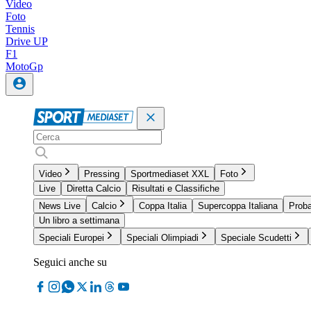
Video
Foto
Tennis
Drive UP
F1
MotoGp
Video
Pressing
Sportmediaset XXL
Foto
Live
Diretta Calcio
Risultati e Classifiche
News Live
Calcio
Coppa Italia
Supercoppa Italiana
Proba
Un libro a settimana
Speciali Europei
Speciali Olimpiadi
Speciale Scudetti
Seguici anche su