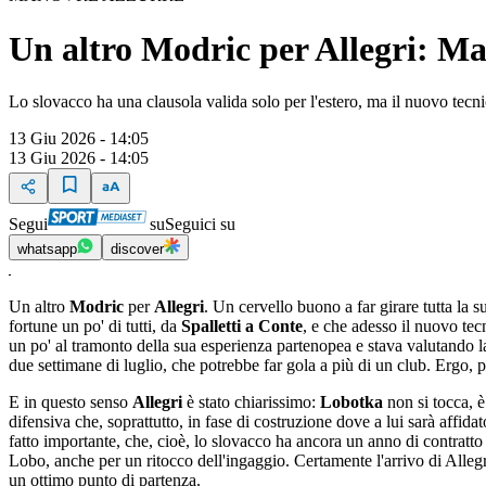
Un altro Modric per Allegri: Ma
Lo slovacco ha una clausola valida solo per l'estero, ma il nuovo tecnic
13 Giu 2026 - 14:05
13 Giu 2026 - 14:05
Segui
su
Seguici su
whatsapp
discover
Un altro
Modric
per
Allegri
. Un cervello buono a far girare tutta la s
fortune un po' di tutti, da
Spalletti a Conte
, e che adesso il nuovo tec
un po' al tramonto della sua esperienza partenopea e stava valutando la
due settimane di luglio, che potrebbe far gola a più di un club. Ergo, pe
E in questo senso
Allegri
è stato chiarissimo:
Lobotka
non si tocca, è
difensiva che, soprattutto, in fase di costruzione dove a lui sarà affid
fatto importante, che, cioè, lo slovacco ha ancora un anno di contratt
Lobo, anche per un ritocco dell'ingaggio. Certamente l'arrivo di Allegr
un ottimo punto di partenza.