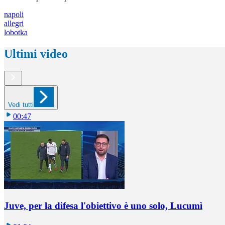
napoli
allegri
lobotka
Ultimi video
Vedi tutti
00:47
Juve, per la difesa l'obiettivo è uno solo, Lucumì