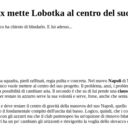
x mette Lobotka al centro del su
o ha chiesto di blindarlo. E lui adesso...
ua squadra, piedi raffinati, regia pulita e concreta. Nel nuovo
Napoli
di
nico vuole mettere al centro del suo progetto. Il problema, anzi, i probl
 possibilità di cambiare aria. Il secondo è che su di lui pende una
claus
r restare in azzurro serve la sua volontà e serve, forse, anche che senta 
 e deve restare il centro di gravità della manovra del suo Napoli, quello in
ato il fondamentale compito dell'uscita dal basso. Logico, quindi, che i c
o con gli azzurri ma che il club partenopeo ha un'opzione di rinnovo bila
i ha un po' cambiato gli orizzonti e rinvigorito la voglia dello slovacco