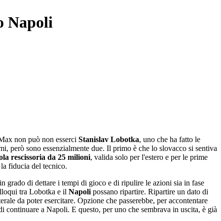
o Napoli
 Max non può non esserci
Stanislav Lobotka
, uno che ha fatto le
emi, però sono essenzialmente due. Il primo è che lo slovacco si sentiva
ola rescissoria da 25 milioni
, valida solo per l'estero e per le prime
la fiducia del tecnico.
 grado di dettare i tempi di gioco e di ripulire le azioni sia in fase
olloqui tra Lobotka e il
Napoli
possano ripartire. Ripartire un dato di
terale da poter esercitare. Opzione che passerebbe, per accontentare
 di continuare a Napoli. E questo, per uno che sembrava in uscita, è già