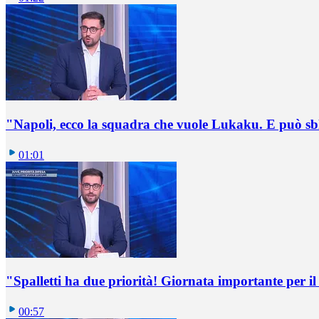
"Napoli, ecco la squadra che vuole Lukaku. E può sb
01:01
"Spalletti ha due priorità! Giornata importante per il 
00:57