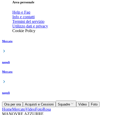
Area personale
Help e Faq
Info e contatti
Termini del servizio
Utilizzo dati e privacy
Cookie Policy
Mercato
napoli
Mercato
napoli
Ora per ora
Acquisti e Cessioni
Squadre
Video
Foto
Home
Mercato
Video
Foto
Rosa
MANOVRE AZZURRE