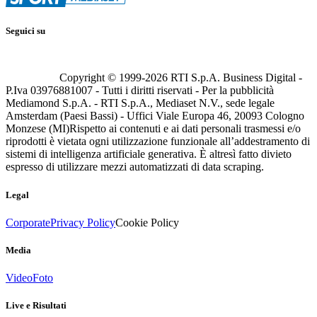
Seguici su
Copyright © 1999-
2026
RTI S.p.A. Business Digital -
P.Iva 03976881007 - Tutti i diritti riservati - Per la pubblicità
Mediamond S.p.A. - RTI S.p.A., Mediaset N.V., sede legale
Amsterdam (Paesi Bassi) - Uffici Viale Europa 46, 20093 Cologno
Monzese (MI)
Rispetto ai contenuti e ai dati personali trasmessi e/o
riprodotti è vietata ogni utilizzazione funzionale all’addestramento di
sistemi di intelligenza artificiale generativa. È altresì fatto divieto
espresso di utilizzare mezzi automatizzati di data scraping.
Legal
Corporate
Privacy Policy
Cookie Policy
Media
Video
Foto
Live e Risultati