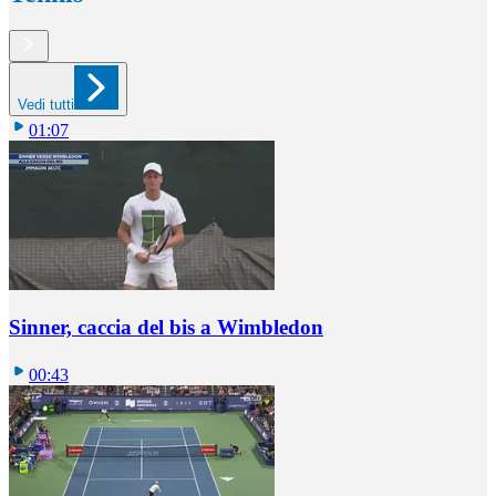
Vedi tutti
01:07
Sinner, caccia del bis a Wimbledon
00:43