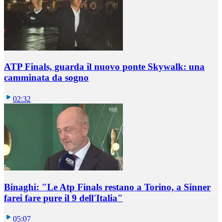
ATP Finals, guarda il nuovo ponte Skywalk: una
camminata da sogno
02:32
Binaghi: "Le Atp Finals restano a Torino, a Sinner
farei fare pure il 9 dell'Italia"
05:07