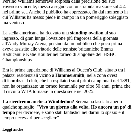
Persino Williams sembrava sorpresa dalla precisione del suo
rovescio
vincente, messo a segno con una rapida reazione sul 4-4
nel primo set. Anche il pubblico ha apprezzato, fin dal momento in
cui Williams ha messo piede in campo in un pomeriggio soleggiato
ma ventoso.
La stella americana ha ricevuto una
standing ovation
al suo
ingresso, di gran lunga l'ovazione più fragorosa della giornata
all'Andy Murray Arena, persino da un pubblico che poco prima
aveva assistito alle vittorie delle tenniste britanniche Emma
Raducanu e Katie Boulter nel torneo di singolare dell'HSBC
Championships.
Era la prima apparizione di Williams al Queen's Club, situato tra i
palazzi residenziali vicino a
Hammersmith
, nella zona ovest
di
Londra
. Il club, che ha ospitato i suoi primi campionati nel 1881,
non ha organizzato un torneo femminile per oltre 50 anni, prima che
il circuito WTA tornasse in questa sede nel 2025.
La rivedremo anche a Wimbledon?
Serena ha lasciato aperto
qualche spiraglio: "
Vivo un giorno alla volta
.
Ho ancora un po' di
tempo
per decidere, e sono stati fantastici nel darmi lo spazio e il
tempo necessari per scegliere".
Leggi anche