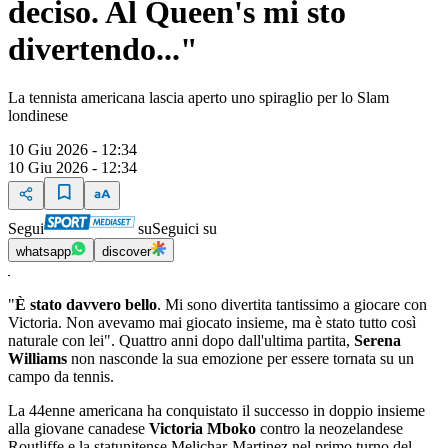
deciso. Al Queen's mi sto
divertendo..."
La tennista americana lascia aperto uno spiraglio per lo Slam
londinese
10 Giu 2026 - 12:34
10 Giu 2026 - 12:34
Segui
su
Seguici su
whatsapp
discover
"
È stato davvero bello
. Mi sono divertita tantissimo a giocare con
Victoria. Non avevamo mai giocato insieme, ma è stato tutto così
naturale con lei". Quattro anni dopo dall'ultima partita,
Serena
Williams
non nasconde la sua emozione per essere tornata su un
campo da tennis.
La 44enne americana ha conquistato il successo in doppio insieme
alla giovane canadese
Victoria Mboko
contro la neozelandese
Routliffe e la statunitense Melichar-Martinez nel primo turno del