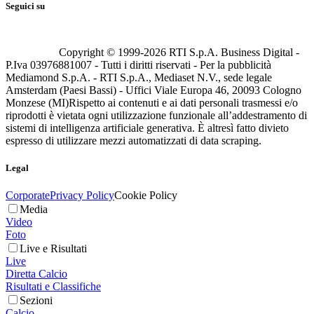
Seguici su
Copyright © 1999-
2026
RTI S.p.A. Business Digital -
P.Iva 03976881007 - Tutti i diritti riservati - Per la pubblicità
Mediamond S.p.A. - RTI S.p.A., Mediaset N.V., sede legale
Amsterdam (Paesi Bassi) - Uffici Viale Europa 46, 20093 Cologno
Monzese (MI)
Rispetto ai contenuti e ai dati personali trasmessi e/o
riprodotti è vietata ogni utilizzazione funzionale all’addestramento di
sistemi di intelligenza artificiale generativa. È altresì fatto divieto
espresso di utilizzare mezzi automatizzati di data scraping.
Legal
Corporate
Privacy Policy
Cookie Policy
Media
Video
Foto
Live e Risultati
Live
Diretta Calcio
Risultati e Classifiche
Sezioni
Calcio