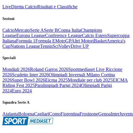
Live
Diretta Calcio
Risultati e Classifiche
Sezioni
Calcio
Mercato
Serie A
Serie B
Coppa Italia
Champions
League
Europa League
Conference League
Calcio Estero
Supercoppa
Italiana
Formula 1
Formula E
MotoGP
Altri Motori
Basket
America's
Cup
Nations League
Tennis
Sci
Volley
Drive UP
Speciali
Mondiali 2026
Roland Garros 2026
Sportmediaset Live Riccione
2026
Scudetto Inter 2026
Olimpiadi Invernali Milano Cortina
2026
Super Bowl 2026
Eicma 2025
Mondiale per club 2025
EICMA
Riding Fest 2025
Paralimpiadi Parigi 2024
Olimpiadi Parigi
2024
Euro 2024
Squadra Serie A
Atalanta
Bologna
Cagliari
Como
Fiorentina
Frosinone
Genoa
Inter
Juvent