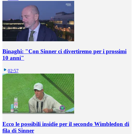
Binaghi: "Con Sinner ci divertiremo per i prossimi
10 anni"
02:57
Ecco le possibili insidie per il secondo Wimbledon di
fila di Sinner