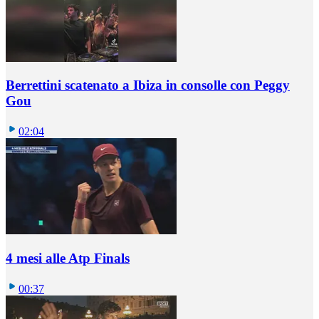
Berrettini scatenato a Ibiza in consolle con Peggy
Gou
02:04
4 mesi alle Atp Finals
00:37