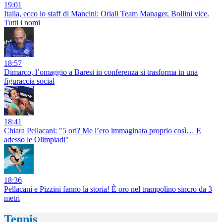
19:01
Italia, ecco lo staff di Mancini: Oriali Team Manager, Bollini vice.
Tutti i nomi
18:57
Dimarco, l’omaggio a Baresi in conferenza si trasforma in una
figuraccia social
18:41
Chiara Pellacani: "5 ori? Me l’ero immaginata proprio così… E
adesso le Olimpiadi"
18:36
Pellacani e Pizzini fanno la storia! È oro nel trampolino sincro da 3
metri
Tennis