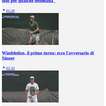
solo per qualche settimana"
01:29
Wimbledon, il primo turno: ecco l'avversario di
Sinner
01:33