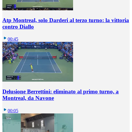
Atp Montreal, solo Darderi al terzo turno: la vittoria
contro Diallo
00:45
Delusione Berrettini: eliminato al primo turno, a
Montreal, da Navone
00:05