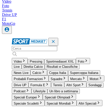
Video
Foto
Tennis
Drive UP
F1
MotoGp
Video
Pressing
Sportmediaset XXL
Foto
Live
Diretta Calcio
Risultati e Classifiche
News Live
Calcio
Coppa Italia
Supercoppa Italiana
Probabili Formazioni
Squadre
Mercato
Motori
Drive UP
Formula E
Tennis
Altri Sport
Sondaggi
Podcast
Lifestyle
Un libro a settimana
Speciali Europei
Speciali Olimpiadi
Speciale Scudetti
Speciali Mondiali
Altri Speciali