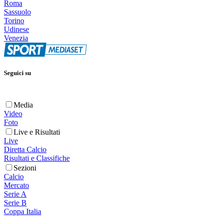
Roma
Sassuolo
Torino
Udinese
Venezia
Seguici su
Media
Video
Foto
Live e Risultati
Live
Diretta Calcio
Risultati e Classifiche
Sezioni
Calcio
Mercato
Serie A
Serie B
Coppa Italia