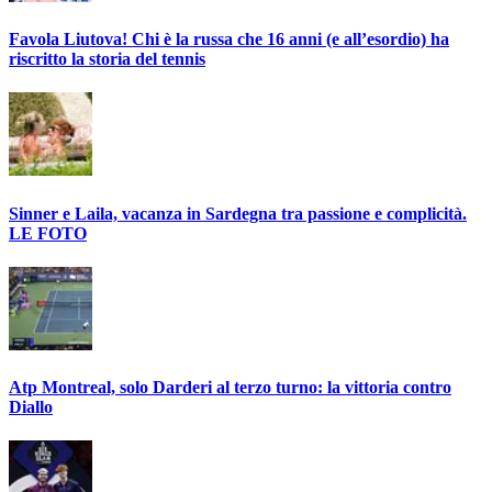
Favola Liutova! Chi è la russa che 16 anni (e all’esordio) ha
riscritto la storia del tennis
Sinner e Laila, vacanza in Sardegna tra passione e complicità.
LE FOTO
Atp Montreal, solo Darderi al terzo turno: la vittoria contro
Diallo