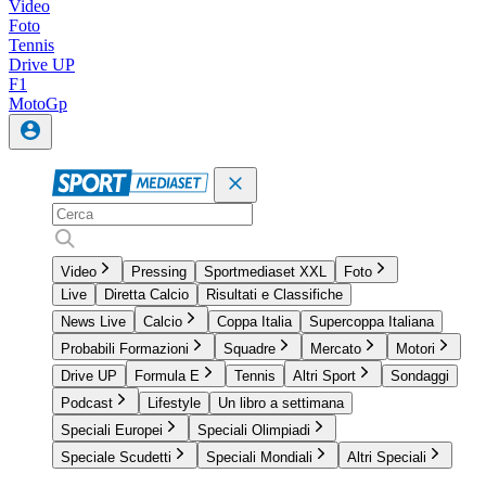
Video
Foto
Tennis
Drive UP
F1
MotoGp
Video
Pressing
Sportmediaset XXL
Foto
Live
Diretta Calcio
Risultati e Classifiche
News Live
Calcio
Coppa Italia
Supercoppa Italiana
Probabili Formazioni
Squadre
Mercato
Motori
Drive UP
Formula E
Tennis
Altri Sport
Sondaggi
Podcast
Lifestyle
Un libro a settimana
Speciali Europei
Speciali Olimpiadi
Speciale Scudetti
Speciali Mondiali
Altri Speciali