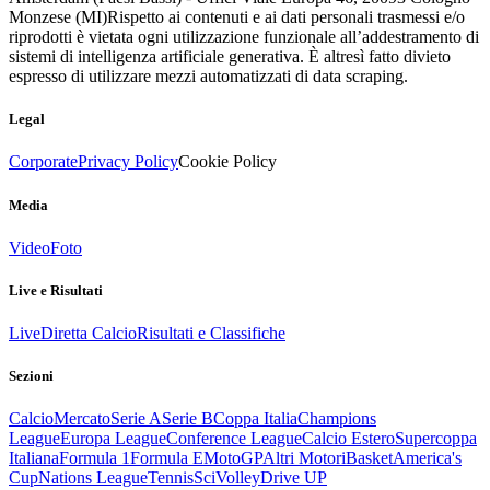
Monzese (MI)
Rispetto ai contenuti e ai dati personali trasmessi e/o
riprodotti è vietata ogni utilizzazione funzionale all’addestramento di
sistemi di intelligenza artificiale generativa. È altresì fatto divieto
espresso di utilizzare mezzi automatizzati di data scraping.
Legal
Corporate
Privacy Policy
Cookie Policy
Media
Video
Foto
Live e Risultati
Live
Diretta Calcio
Risultati e Classifiche
Sezioni
Calcio
Mercato
Serie A
Serie B
Coppa Italia
Champions
League
Europa League
Conference League
Calcio Estero
Supercoppa
Italiana
Formula 1
Formula E
MotoGP
Altri Motori
Basket
America's
Cup
Nations League
Tennis
Sci
Volley
Drive UP