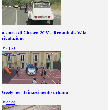
a storia di Citroen 2CV e Renault 4 - W la
rivoluzione
01:32
Geely per il rinascimento urbano
02:00