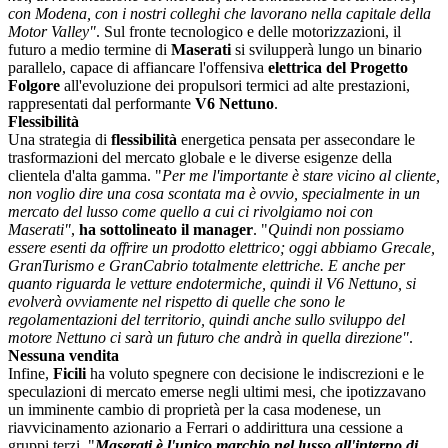
con Modena, con i nostri colleghi che lavorano nella capitale della
Motor Valley"
. Sul fronte tecnologico e delle motorizzazioni, il
futuro a medio termine di
Maserati
si svilupperà lungo un binario
parallelo, capace di affiancare l'offensiva
elettrica del Progetto
Folgore
all'evoluzione dei propulsori termici ad alte prestazioni,
rappresentati dal performante
V6 Nettuno
.
Flessibilità
Una strategia di
flessibilità
energetica pensata per assecondare le
trasformazioni del mercato globale e le diverse esigenze della
clientela d'alta gamma. "
Per me l'importante è stare vicino al cliente,
non voglio dire una cosa scontata ma è ovvio, specialmente in un
mercato del lusso come quello a cui ci rivolgiamo noi con
Maserati"
,
ha sottolineato il manager
. "
Quindi non possiamo
essere esenti da offrire un prodotto elettrico; oggi abbiamo Grecale,
GranTurismo e GranCabrio totalmente elettriche. E anche per
quanto riguarda le vetture endotermiche, quindi il V6 Nettuno, si
evolverà ovviamente nel rispetto di quelle che sono le
regolamentazioni del territorio, quindi anche sullo sviluppo del
motore Nettuno ci sarà un futuro che andrà in quella direzione"
.
Nessuna vendita
Infine,
Ficili
ha voluto spegnere con decisione le indiscrezioni e le
speculazioni di mercato emerse negli ultimi mesi, che ipotizzavano
un imminente cambio di proprietà per la casa modenese, un
riavvicinamento azionario a Ferrari o addirittura una cessione a
gruppi terzi. "
Maserati è l'unico marchio nel lusso all'interno di