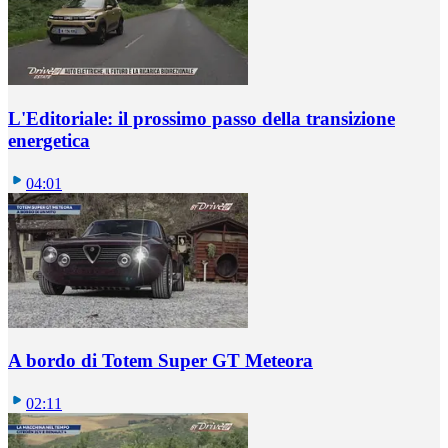
L'Editoriale: il prossimo passo della transizione
energetica
04:01
A bordo di Totem Super GT Meteora
02:11