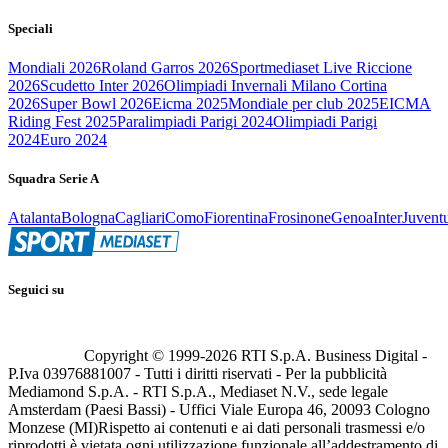
Speciali
Mondiali 2026
Roland Garros 2026
Sportmediaset Live Riccione
2026
Scudetto Inter 2026
Olimpiadi Invernali Milano Cortina
2026
Super Bowl 2026
Eicma 2025
Mondiale per club 2025
EICMA
Riding Fest 2025
Paralimpiadi Parigi 2024
Olimpiadi Parigi
2024
Euro 2024
Squadra Serie A
Atalanta
Bologna
Cagliari
Como
Fiorentina
Frosinone
Genoa
Inter
Juvent
Seguici su
Copyright © 1999-
2026
RTI S.p.A. Business Digital -
P.Iva 03976881007 - Tutti i diritti riservati - Per la pubblicità
Mediamond S.p.A. - RTI S.p.A., Mediaset N.V., sede legale
Amsterdam (Paesi Bassi) - Uffici Viale Europa 46, 20093 Cologno
Monzese (MI)
Rispetto ai contenuti e ai dati personali trasmessi e/o
riprodotti è vietata ogni utilizzazione funzionale all’addestramento di