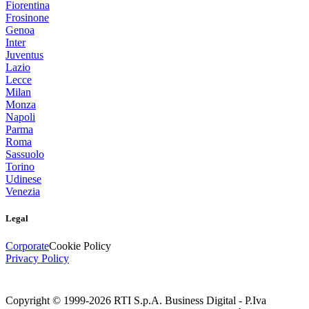
Fiorentina
Frosinone
Genoa
Inter
Juventus
Lazio
Lecce
Milan
Monza
Napoli
Parma
Roma
Sassuolo
Torino
Udinese
Venezia
Legal
Corporate
Cookie Policy
Privacy Policy
Copyright © 1999-
2026
RTI S.p.A. Business Digital - P.Iva