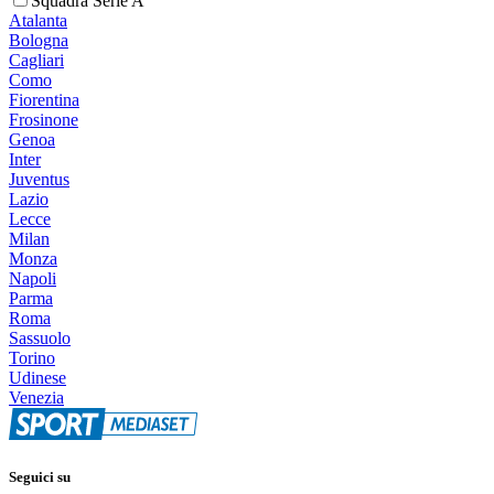
Squadra Serie A
Atalanta
Bologna
Cagliari
Como
Fiorentina
Frosinone
Genoa
Inter
Juventus
Lazio
Lecce
Milan
Monza
Napoli
Parma
Roma
Sassuolo
Torino
Udinese
Venezia
Seguici su