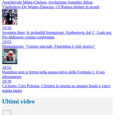
Amichevole Milan-Chelsea, rivoluzione Amorim: difesa
Vladimirov-De Winter-Diawara, c'è Ramos titolare in avanti
19:16
Juventus-Inter, le probabili formazioni: Alajbegovic dal 1', Gatti out.
Pio-Iddrissou coppia confermata
19:03
Mastantuono: "Giorno speciale, Fiorentina è club storico"
18:52
Hamilton non si ferma nella pausa estiva della Formula 1: il suo
allenamento
18:39
Ciclismo: Giro Polonia, Christen la spunta su strappo finale e vince
quinta tappa
Ultimi video