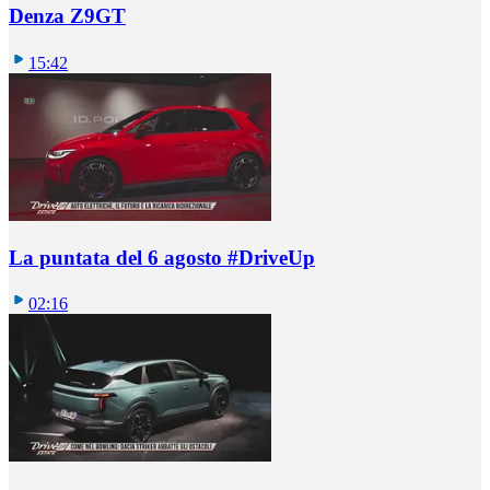
Denza Z9GT
15:42
La puntata del 6 agosto #DriveUp
02:16