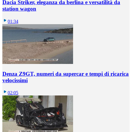
Dacia Striker, eleganza da berlina e versatilità da
station wagon
01:34
Denza Z9GT, numeri da supercar e tempi di ricarica
velocissimi
02:05