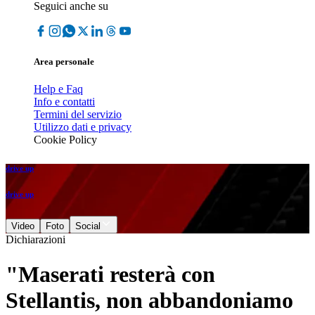
Seguici anche su
Area personale
Help e Faq
Info e contatti
Termini del servizio
Utilizzo dati e privacy
Cookie Policy
drive up
drive up
Video
Foto
Social
Dichiarazioni
"Maserati resterà con
Stellantis, non abbandoniamo