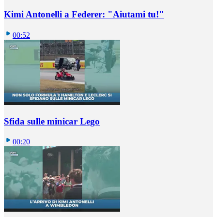
Kimi Antonelli a Federer: "Aiutami tu!"
00:52
Sfida sulle minicar Lego
00:20