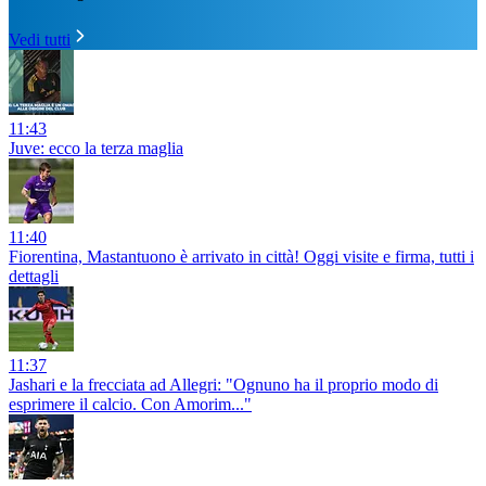
Vedi tutti
11:43
Juve: ecco la terza maglia
11:40
Fiorentina, Mastantuono è arrivato in città! Oggi visite e firma, tutti i
dettagli
11:37
Jashari e la frecciata ad Allegri: "Ognuno ha il proprio modo di
esprimere il calcio. Con Amorim..."