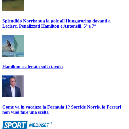
Splendido Norris: sua la pole all'Hungaroring davanti a
Leclerc. Penalizzati Hamilton e Antonelli, 5° e 7°
Hamilton scatenato sulla tavola
Come va in vacanza la Formula 1? Sorride Norris, la Ferrari
non vuol fare una scelta