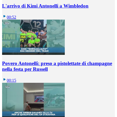
L'arrivo di Kimi Antonelli a Wimbledon
00:52
Povero Antonelli: preso a pistolettate di champagne
nella festa per Russell
00:15