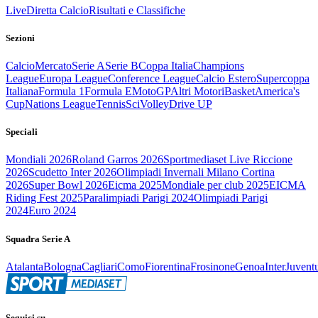
Live
Diretta Calcio
Risultati e Classifiche
Sezioni
Calcio
Mercato
Serie A
Serie B
Coppa Italia
Champions
League
Europa League
Conference League
Calcio Estero
Supercoppa
Italiana
Formula 1
Formula E
MotoGP
Altri Motori
Basket
America's
Cup
Nations League
Tennis
Sci
Volley
Drive UP
Speciali
Mondiali 2026
Roland Garros 2026
Sportmediaset Live Riccione
2026
Scudetto Inter 2026
Olimpiadi Invernali Milano Cortina
2026
Super Bowl 2026
Eicma 2025
Mondiale per club 2025
EICMA
Riding Fest 2025
Paralimpiadi Parigi 2024
Olimpiadi Parigi
2024
Euro 2024
Squadra Serie A
Atalanta
Bologna
Cagliari
Como
Fiorentina
Frosinone
Genoa
Inter
Juvent
Seguici su