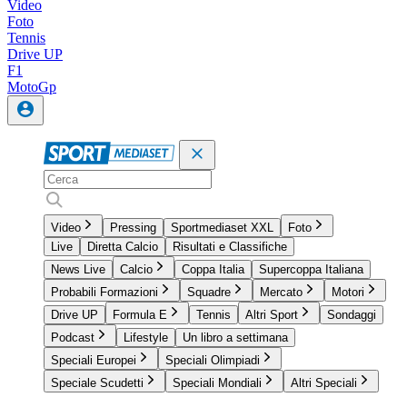
Video
Foto
Tennis
Drive UP
F1
MotoGp
Video
Pressing
Sportmediaset XXL
Foto
Live
Diretta Calcio
Risultati e Classifiche
News Live
Calcio
Coppa Italia
Supercoppa Italiana
Probabili Formazioni
Squadre
Mercato
Motori
Drive UP
Formula E
Tennis
Altri Sport
Sondaggi
Podcast
Lifestyle
Un libro a settimana
Speciali Europei
Speciali Olimpiadi
Speciale Scudetti
Speciali Mondiali
Altri Speciali