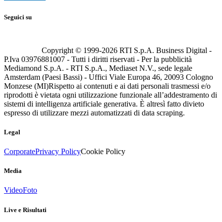
Seguici su
Copyright © 1999-
2026
RTI S.p.A. Business Digital -
P.Iva 03976881007 - Tutti i diritti riservati - Per la pubblicità
Mediamond S.p.A. - RTI S.p.A., Mediaset N.V., sede legale
Amsterdam (Paesi Bassi) - Uffici Viale Europa 46, 20093 Cologno
Monzese (MI)
Rispetto ai contenuti e ai dati personali trasmessi e/o
riprodotti è vietata ogni utilizzazione funzionale all’addestramento di
sistemi di intelligenza artificiale generativa. È altresì fatto divieto
espresso di utilizzare mezzi automatizzati di data scraping.
Legal
Corporate
Privacy Policy
Cookie Policy
Media
Video
Foto
Live e Risultati