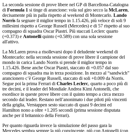
La seconda sessione di prove libere nel GP di Barcellona-Catalogna
di
Formula 1
si tinge di arancione: vola sul giro secco la
McLaren
,
decisamente più in palla rispetto al weekend di Montecarlo.
Lando
Norris
fa segnare il miglior tempo in 1.15.426, più veloce di soli 9
millesimi rispetto a George Russell (Mercedes) e di 57 rispetto al suo
compagno di squadra Oscar Piastri. Più staccati Leclerc quarto
(+0.373) e
Antonelli
quinto (+0.589) con una sola sessione
all'attivo.
La McLaren prova a risollevarsi dopo il deludente weekend di
Montecarlo: nella seconda sessione di prove libere il campione del
mondo in carica Lando Norris si prende il miglior tempo in
1.15.426. Bene anche Oscar Piastri, staccato di +0.057 dal suo
compagno di squadra ma in terza posizione. In mezzo al “sandwich”
arancionero c’è George Russell, staccato di soli +0.009 da Norris.
Segue poi la prima Ferrari di
Charles Leclerc
, quarto a poco più di
tre decimi, e il leader del Mondiale Andrea Kimi Antonelli, che
esordisce in queste prove libere con il quinto tempo a circa mezzo
secondo dal leader. Restano nell’anonimato i due piloti più vincenti
della griglia, Verstappen sesto staccato di quasi 9 decimi ed
Hamilton nono a oltre +1.205 secondi (prima sessione disputata
anche per il britannico della Ferrari).
Per quanto riguarda invece la simulazione del passo gara la
Mercedes sembra sempre la più convincente, più con Antonelli (con