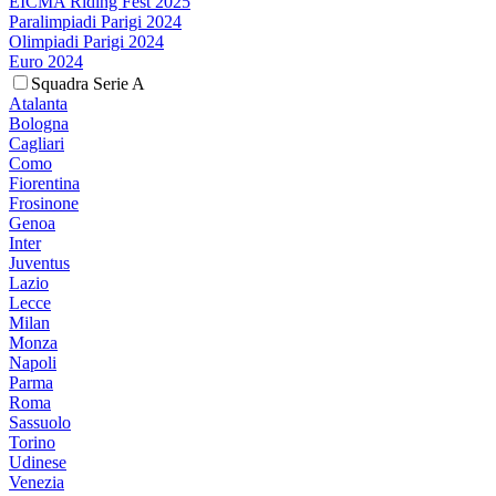
EICMA Riding Fest 2025
Paralimpiadi Parigi 2024
Olimpiadi Parigi 2024
Euro 2024
Squadra Serie A
Atalanta
Bologna
Cagliari
Como
Fiorentina
Frosinone
Genoa
Inter
Juventus
Lazio
Lecce
Milan
Monza
Napoli
Parma
Roma
Sassuolo
Torino
Udinese
Venezia