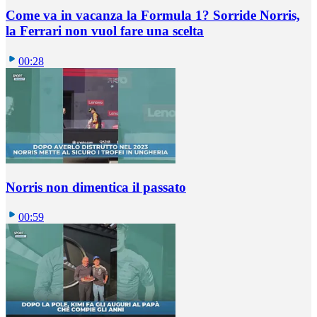
Come va in vacanza la Formula 1? Sorride Norris,
la Ferrari non vuol fare una scelta
00:28
Norris non dimentica il passato
00:59