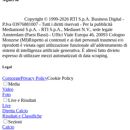
Copyright © 1999-
2026
RTI S.p.A. Business Digital -
P.Iva 03976881007 - Tutti i diritti riservati - Per la pubblicità
Mediamond S.p.A. - RTI S.p.A., Mediaset N.V., sede legale
Amsterdam (Paesi Bassi) - Uffici Viale Europa 46, 20093 Cologno
Monzese (MI)
Rispetto ai contenuti e ai dati personali trasmessi e/o
riprodotti è vietata ogni utilizzazione funzionale all’addestramento di
sistemi di intelligenza artificiale generativa. È altresì fatto divieto
espresso di utilizzare mezzi automatizzati di data scraping.
Legal
Corporate
Privacy Policy
Cookie Policy
Media
Video
Foto
Live e Risultati
Live
Diretta Calcio
Risultati e Classifiche
Sezioni
Calcio