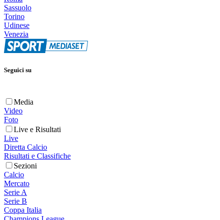
Sassuolo
Torino
Udinese
Venezia
Seguici su
Media
Video
Foto
Live e Risultati
Live
Diretta Calcio
Risultati e Classifiche
Sezioni
Calcio
Mercato
Serie A
Serie B
Coppa Italia
Champions League