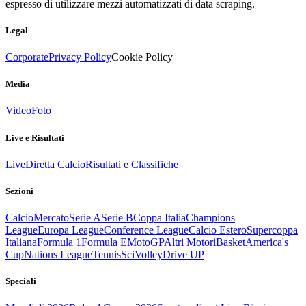
espresso di utilizzare mezzi automatizzati di data scraping.
Legal
Corporate
Privacy Policy
Cookie Policy
Media
Video
Foto
Live e Risultati
Live
Diretta Calcio
Risultati e Classifiche
Sezioni
Calcio
Mercato
Serie A
Serie B
Coppa Italia
Champions
League
Europa League
Conference League
Calcio Estero
Supercoppa
Italiana
Formula 1
Formula E
MotoGP
Altri Motori
Basket
America's
Cup
Nations League
Tennis
Sci
Volley
Drive UP
Speciali