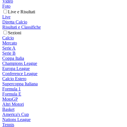
Video
Foto
Live e Risultati
Live
Diretta Calcio
Risultati e Classifiche
Sezioni
Calcio
Mercato
Serie A
Serie B
Coppa Italia
Champions League
Europa League
Conference League
Calcio Estero
Supercoppa Italiana
Formula 1
Formula E
MotoGP
Altri Motori
Basket
America's Cup
Nations League
Tennis