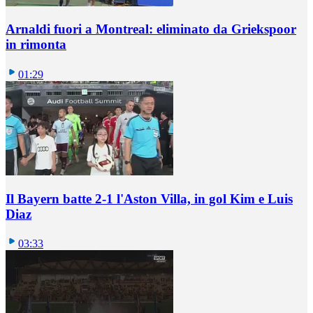
Arnaldi fuori a Montreal: eliminato da Griekspoor
in rimonta
01:29
Il Bayern batte 2-1 l'Aston Villa, in gol Kim e Luis
Diaz
03:33