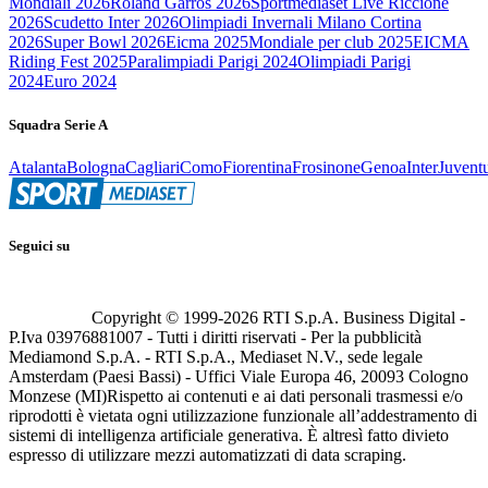
Mondiali 2026
Roland Garros 2026
Sportmediaset Live Riccione
2026
Scudetto Inter 2026
Olimpiadi Invernali Milano Cortina
2026
Super Bowl 2026
Eicma 2025
Mondiale per club 2025
EICMA
Riding Fest 2025
Paralimpiadi Parigi 2024
Olimpiadi Parigi
2024
Euro 2024
Squadra Serie A
Atalanta
Bologna
Cagliari
Como
Fiorentina
Frosinone
Genoa
Inter
Juvent
Seguici su
Copyright © 1999-
2026
RTI S.p.A. Business Digital -
P.Iva 03976881007 - Tutti i diritti riservati - Per la pubblicità
Mediamond S.p.A. - RTI S.p.A., Mediaset N.V., sede legale
Amsterdam (Paesi Bassi) - Uffici Viale Europa 46, 20093 Cologno
Monzese (MI)
Rispetto ai contenuti e ai dati personali trasmessi e/o
riprodotti è vietata ogni utilizzazione funzionale all’addestramento di
sistemi di intelligenza artificiale generativa. È altresì fatto divieto
espresso di utilizzare mezzi automatizzati di data scraping.