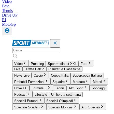
Video
Foto
Tennis
Drive UP
F1
MotoGp
Video
Pressing
Sportmediaset XXL
Foto
Live
Diretta Calcio
Risultati e Classifiche
News Live
Calcio
Coppa Italia
Supercoppa Italiana
Probabili Formazioni
Squadre
Mercato
Motori
Drive UP
Formula E
Tennis
Altri Sport
Sondaggi
Podcast
Lifestyle
Un libro a settimana
Speciali Europei
Speciali Olimpiadi
Speciale Scudetti
Speciali Mondiali
Altri Speciali