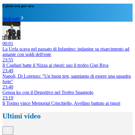
Calcio ora per ora
Vedi tutti
00:01
La Uefa scava nel passato di Infantino: indagine su risarcimento ad
amante con soldi dell'ente
23:55
Il Cagliari batte il Nizza ai rigori: suo il trofeo Gigi Riva
23:49
Napoli, Di Lorenzo: "Un buon test, sappiamo di essere una squadra
forte"
23:40
Genoa ko con il Deportivo nel Trofeo Spagnolo
23:19
Il Torino vince Memorial Criscitiello, Avellino battuto ai rigori
Ultimi video