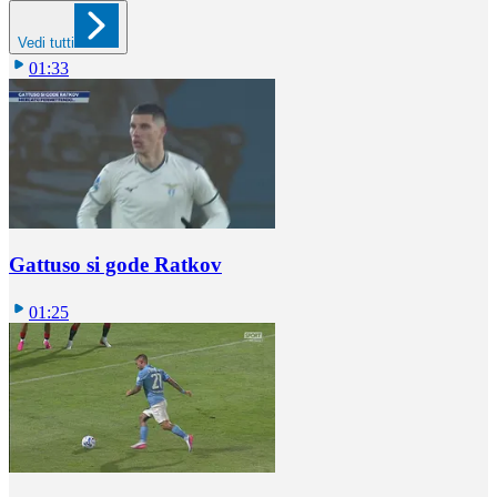
Vedi tutti
01:33
Gattuso si gode Ratkov
01:25