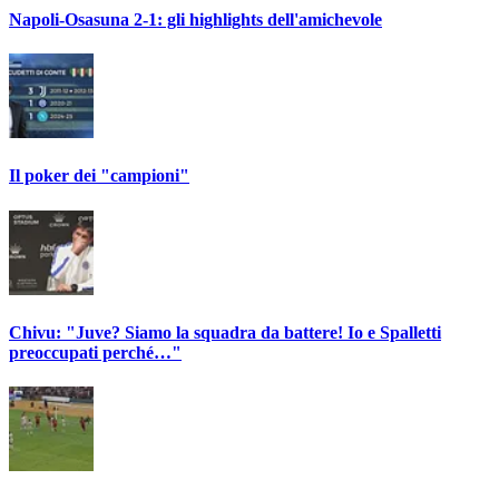
Napoli-Osasuna 2-1: gli highlights dell'amichevole
Il poker dei "campioni"
Chivu: "Juve? Siamo la squadra da battere! Io e Spalletti
preoccupati perché…"