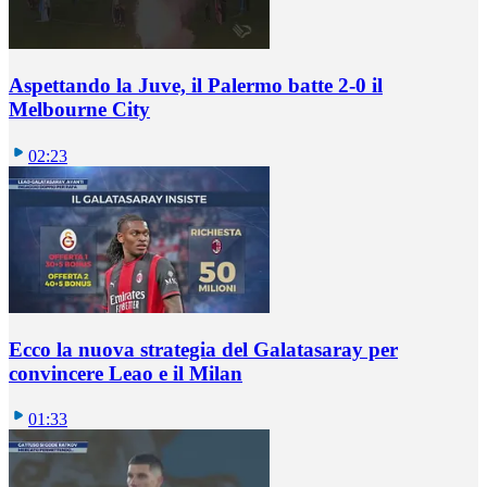
Aspettando la Juve, il Palermo batte 2-0 il
Melbourne City
02:23
Ecco la nuova strategia del Galatasaray per
convincere Leao e il Milan
01:33