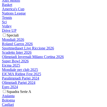
Altri Motori
Basket
America's Cup
Nations League
Tennis
Sci
Volley
Drive UP
Speciali
Mondiali 2026
Roland Garros 2026
Sportmediaset Live Riccione 2026
Scudetto Inter 2026
Olimpiadi Invernali Milano Cortina 2026
Super Bowl 2026
Eicma 2025
Mondiale per club 2025
EICMA Riding Fest 2025
Paralimpiadi Parigi 2024
Olimpiadi Parigi 2024
Euro 2024
Squadra Serie A
Atalanta
Bologna
Cagliari