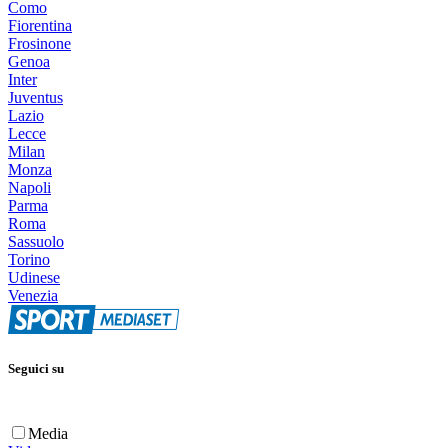
Como
Fiorentina
Frosinone
Genoa
Inter
Juventus
Lazio
Lecce
Milan
Monza
Napoli
Parma
Roma
Sassuolo
Torino
Udinese
Venezia
Seguici su
Media