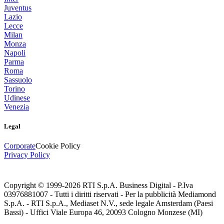
Juventus
Lazio
Lecce
Milan
Monza
Napoli
Parma
Roma
Sassuolo
Torino
Udinese
Venezia
Legal
Corporate
Cookie Policy
Privacy Policy
Copyright © 1999-
2026
RTI S.p.A. Business Digital - P.Iva
03976881007 - Tutti i diritti riservati - Per la pubblicità Mediamond
S.p.A. - RTI S.p.A., Mediaset N.V., sede legale Amsterdam (Paesi
Bassi) - Uffici Viale Europa 46, 20093 Cologno Monzese (MI)