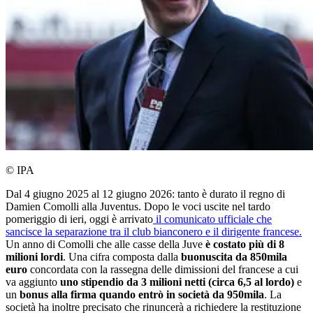
© IPA
Dal 4 giugno 2025 al 12 giugno 2026: tanto è durato il regno di
Damien Comolli alla Juventus. Dopo le voci uscite nel tardo
pomeriggio di ieri, oggi è arrivato
il comunicato ufficiale che
sancisce la separazione tra il club bianconero e il dirigente francese.
Un anno di Comolli che alle casse della Juve
è costato più di 8
milioni lordi
. Una cifra composta dalla
buonuscita da 850mila
euro
concordata con la rassegna delle dimissioni del francese a cui
va aggiunto
uno stipendio da 3 milioni netti (circa 6,5 al lordo)
e
un
bonus alla firma quando entrò in società da 950mila
. La
società ha inoltre precisato che rinuncerà a richiedere la restituzione