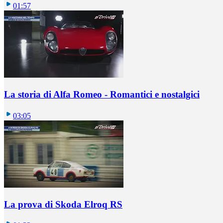
01:57
La storia di Alfa Romeo - Romantici e nostalgici
03:05
La prova di Skoda Elroq RS