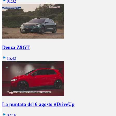
01:32
Denza Z9GT
15:42
La puntata del 6 agosto #DriveUp
02:16