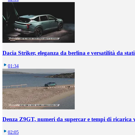
Dacia Striker, eleganza da berlina e versatilità da sta
01:34
Denza Z9GT, numeri da supercar e tempi di ricarica v
02:05