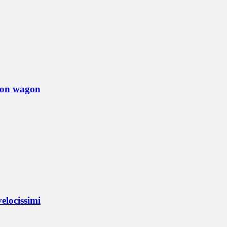
tion wagon
elocissimi