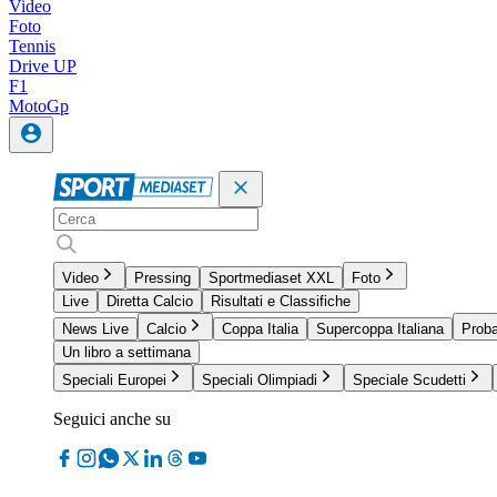
Video
Foto
Tennis
Drive UP
F1
MotoGp
Video
Pressing
Sportmediaset XXL
Foto
Live
Diretta Calcio
Risultati e Classifiche
News Live
Calcio
Coppa Italia
Supercoppa Italiana
Proba
Un libro a settimana
Speciali Europei
Speciali Olimpiadi
Speciale Scudetti
Seguici anche su