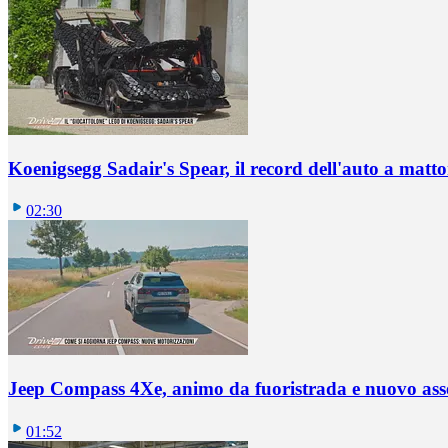
Koenigsegg Sadair's Spear, il record dell'auto a matto
02:30
Jeep Compass 4Xe, animo da fuoristrada e nuovo ass
01:52