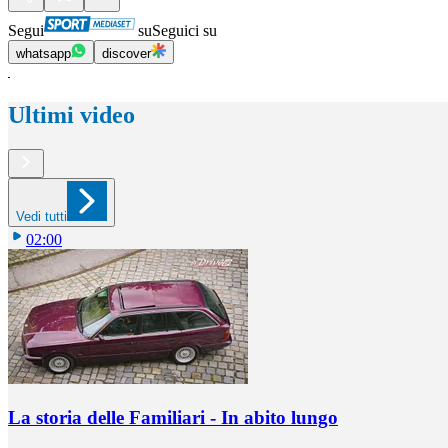
Segui
su
Seguici su
whatsapp
discover
Ultimi video
Vedi tutti
02:00
La storia delle Familiari - In abito lungo