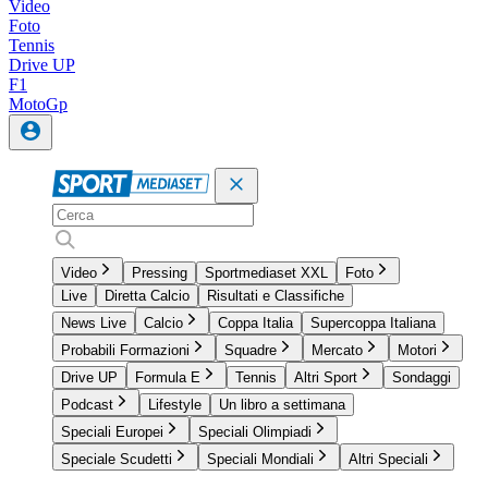
Video
Foto
Tennis
Drive UP
F1
MotoGp
Video
Pressing
Sportmediaset XXL
Foto
Live
Diretta Calcio
Risultati e Classifiche
News Live
Calcio
Coppa Italia
Supercoppa Italiana
Probabili Formazioni
Squadre
Mercato
Motori
Drive UP
Formula E
Tennis
Altri Sport
Sondaggi
Podcast
Lifestyle
Un libro a settimana
Speciali Europei
Speciali Olimpiadi
Speciale Scudetti
Speciali Mondiali
Altri Speciali