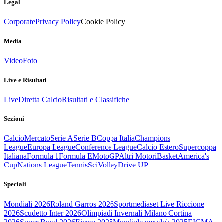
Legal
Corporate
Privacy Policy
Cookie Policy
Media
Video
Foto
Live e Risultati
Live
Diretta Calcio
Risultati e Classifiche
Sezioni
Calcio
Mercato
Serie A
Serie B
Coppa Italia
Champions
League
Europa League
Conference League
Calcio Estero
Supercoppa
Italiana
Formula 1
Formula E
MotoGP
Altri Motori
Basket
America's
Cup
Nations League
Tennis
Sci
Volley
Drive UP
Speciali
Mondiali 2026
Roland Garros 2026
Sportmediaset Live Riccione
2026
Scudetto Inter 2026
Olimpiadi Invernali Milano Cortina
2026
Super Bowl 2026
Eicma 2025
Mondiale per club 2025
EICMA