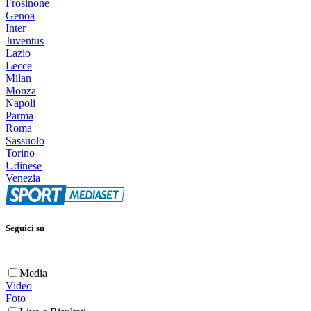
Frosinone
Genoa
Inter
Juventus
Lazio
Lecce
Milan
Monza
Napoli
Parma
Roma
Sassuolo
Torino
Udinese
Venezia
Seguici su
Media
Video
Foto