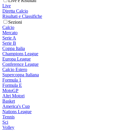
Live e Risultati
Live
Diretta Calcio
Risultati e Classifiche
Sezioni
Calcio
Mercato
Serie A
Serie B
Coppa Italia
Champions League
Europa League
Conference League
Calcio Estero
Supercoppa Italiana
Formula 1
Formula E
MotoGP
Altri Motori
Basket
America's Cup
Nations League
Tennis
Sci
Volley