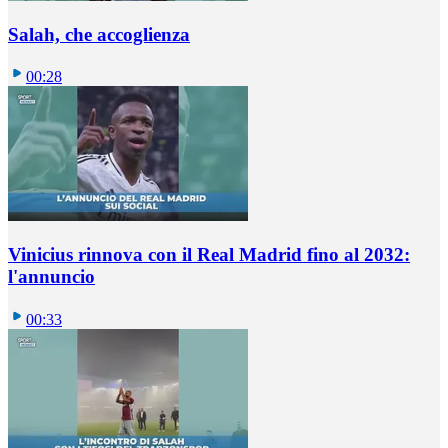
Salah, che accoglienza
00:28
Vinicius rinnova con il Real Madrid fino al 2032:
l'annuncio
00:33