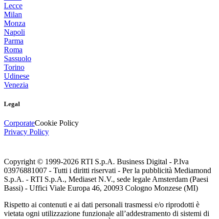
Lecce
Milan
Monza
Napoli
Parma
Roma
Sassuolo
Torino
Udinese
Venezia
Legal
Corporate
Cookie Policy
Privacy Policy
Copyright © 1999-
2026
RTI S.p.A. Business Digital - P.Iva
03976881007 - Tutti i diritti riservati - Per la pubblicità Mediamond
S.p.A. - RTI S.p.A., Mediaset N.V., sede legale Amsterdam (Paesi
Bassi) - Uffici Viale Europa 46, 20093 Cologno Monzese (MI)
Rispetto ai contenuti e ai dati personali trasmessi e/o riprodotti è
vietata ogni utilizzazione funzionale all’addestramento di sistemi di