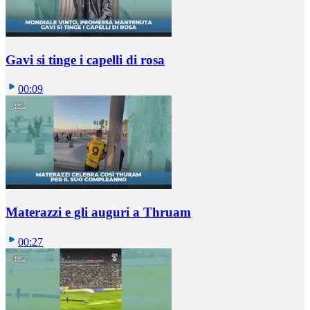
Gavi si tinge i capelli di rosa
00:09
Materazzi e gli auguri a Thruam
00:27