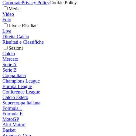
Corporate
Privacy Policy
Cookie Policy
Media
Video
Foto
Live e Risultati
Live
Diretta Calcio
Risultati e Classifiche
Sezioni
Calcio
Mercato
Serie A
Serie B
Coppa Italia
Champions League
Europa League
Conference League
Calcio Estero
Supercoppa Italiana
Formula 1
Formula E
MotoGP
Altri Motori
Basket
America's Cup