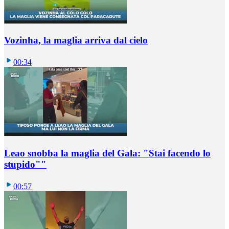
Vozinha, la maglia arriva dal cielo
00:34
Leao snobba la maglia del Gala: "Stai facendo lo
stupido""
00:57