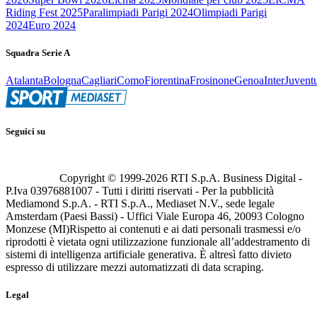
Riding Fest 2025
Paralimpiadi Parigi 2024
Olimpiadi Parigi
2024
Euro 2024
Squadra Serie A
Atalanta
Bologna
Cagliari
Como
Fiorentina
Frosinone
Genoa
Inter
Juvent
Seguici su
Copyright © 1999-
2026
RTI S.p.A. Business Digital -
P.Iva 03976881007 - Tutti i diritti riservati - Per la pubblicità
Mediamond S.p.A. - RTI S.p.A., Mediaset N.V., sede legale
Amsterdam (Paesi Bassi) - Uffici Viale Europa 46, 20093 Cologno
Monzese (MI)
Rispetto ai contenuti e ai dati personali trasmessi e/o
riprodotti è vietata ogni utilizzazione funzionale all’addestramento di
sistemi di intelligenza artificiale generativa. È altresì fatto divieto
espresso di utilizzare mezzi automatizzati di data scraping.
Legal