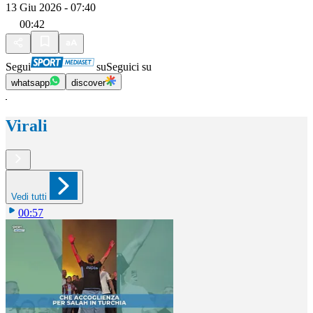
13 Giu 2026 - 07:40
00:42
Segui
su
Seguici su
whatsapp
discover
Virali
Vedi tutti
00:57