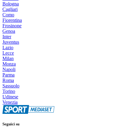
Bologna
Cagliari
Como
Fiorentina
Frosinone
Genoa
Inter
Juventus
Lazio
Lecce
Milan
Monza
Napoli
Parma
Roma
Sassuolo
Torino
Udinese
Venezia
Seguici su