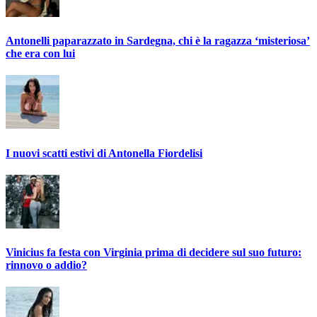
Antonelli paparazzato in Sardegna, chi è la ragazza ‘misteriosa’
che era con lui
I nuovi scatti estivi di Antonella Fiordelisi
Vinicius fa festa con Virginia prima di decidere sul suo futuro:
rinnovo o addio?