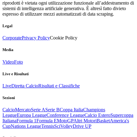
riprodotti è vietata ogni utilizzazione funzionale all’addestramento di
sistemi di intelligenza artificiale generativa. È altresì fatto divieto
espresso di utilizzare mezzi automatizzati di data scraping.
Legal
Corporate
Privacy Policy
Cookie Policy
Media
Video
Foto
Live e Risultati
Live
Diretta Calcio
Risultati e Classifiche
Sezioni
Calcio
Mercato
Serie A
Serie B
Coppa Italia
Champions
League
Europa League
Conference League
Calcio Estero
Supercoppa
Italiana
Formula 1
Formula E
MotoGP
Altri Motori
Basket
America's
Cup
Nations League
Tennis
Sci
Volley
Drive UP