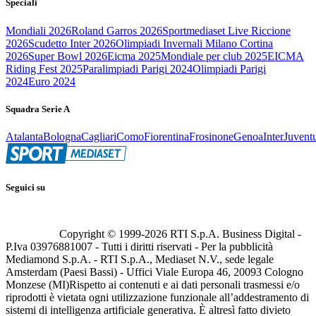
Speciali
Mondiali 2026
Roland Garros 2026
Sportmediaset Live Riccione
2026
Scudetto Inter 2026
Olimpiadi Invernali Milano Cortina
2026
Super Bowl 2026
Eicma 2025
Mondiale per club 2025
EICMA
Riding Fest 2025
Paralimpiadi Parigi 2024
Olimpiadi Parigi
2024
Euro 2024
Squadra Serie A
Atalanta
Bologna
Cagliari
Como
Fiorentina
Frosinone
Genoa
Inter
Juvent
Seguici su
Copyright © 1999-
2026
RTI S.p.A. Business Digital -
P.Iva 03976881007 - Tutti i diritti riservati - Per la pubblicità
Mediamond S.p.A. - RTI S.p.A., Mediaset N.V., sede legale
Amsterdam (Paesi Bassi) - Uffici Viale Europa 46, 20093 Cologno
Monzese (MI)
Rispetto ai contenuti e ai dati personali trasmessi e/o
riprodotti è vietata ogni utilizzazione funzionale all’addestramento di
sistemi di intelligenza artificiale generativa. È altresì fatto divieto