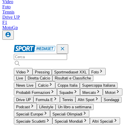
Video
Foto
Tennis
Drive UP
F1
MotoGp
Video
Pressing
Sportmediaset XXL
Foto
Live
Diretta Calcio
Risultati e Classifiche
News Live
Calcio
Coppa Italia
Supercoppa Italiana
Probabili Formazioni
Squadre
Mercato
Motori
Drive UP
Formula E
Tennis
Altri Sport
Sondaggi
Podcast
Lifestyle
Un libro a settimana
Speciali Europei
Speciali Olimpiadi
Speciale Scudetti
Speciali Mondiali
Altri Speciali