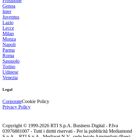
Frosinone
Genoa
Inter
Juventus
Lazio
Lecce
Milan
Monza
Napoli
Parma
Roma
Sassuolo
Torino
Udinese
Venezia
Legal
Corporate
Cookie Policy
Privacy Policy
Copyright © 1999-
2026
RTI S.p.A. Business Digital - P.Iva
03976881007 - Tutti i diritti riservati - Per la pubblicità Mediamond
S.p.A. - RTI S.p.A., Mediaset N.V., sede legale Amsterdam (Paesi