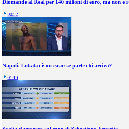
Diomande al Real per 140 milioni di euro, ma non è 
00:52
Napoli, Lukaku è un caso: se parte chi arriva?
01:10
Svolta clamorosa sul capo di Sebastiano Esposito