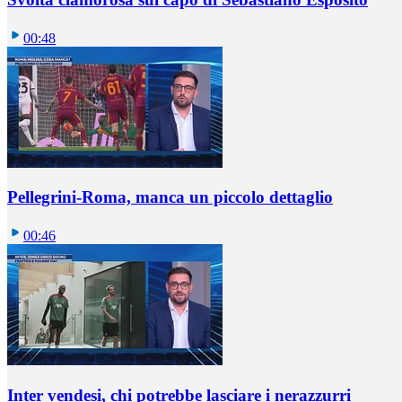
00:48
Pellegrini-Roma, manca un piccolo dettaglio
00:46
Inter vendesi, chi potrebbe lasciare i nerazzurri