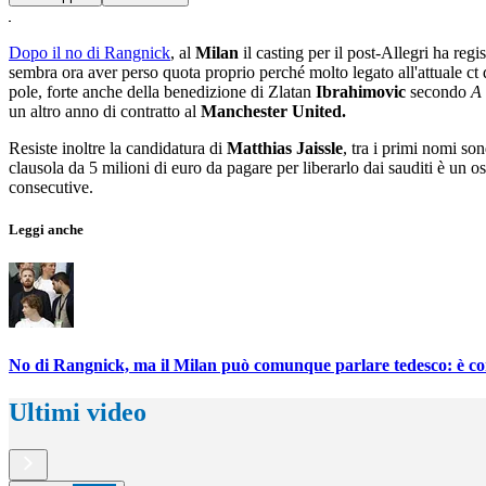
Dopo il no di Rangnick
, al
Milan
il casting per il post-Allegri ha regi
sembra ora aver perso quota proprio perché molto legato all'attuale ct
pole, forte anche della benedizione di Zlatan
Ibrahimovic
secondo
A
un altro anno di contratto al
Manchester United.
Resiste inoltre la candidatura di
Matthias Jaissle
, tra i primi nomi so
clausola da 5 milioni di euro da pagare per liberarlo dai sauditi è un o
consecutive.
Leggi anche
No di Rangnick, ma il Milan può comunque parlare tedesco: è cors
Ultimi video