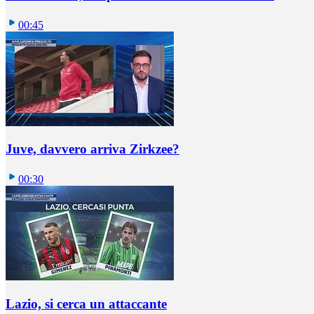
00:45
Juve, davvero arriva Zirkzee?
00:30
Lazio, si cerca un attaccante