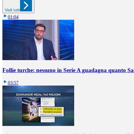
Vedi tutti
01:04
Follie turche: nessuno in Serie A guadagna quanto S
03:57