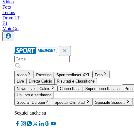
Video
Foto
Tennis
Drive UP
F1
MotoGp
Video
Pressing
Sportmediaset XXL
Foto
Live
Diretta Calcio
Risultati e Classifiche
News Live
Calcio
Coppa Italia
Supercoppa Italiana
Proba
Un libro a settimana
Speciali Europei
Speciali Olimpiadi
Speciale Scudetti
Seguici anche su