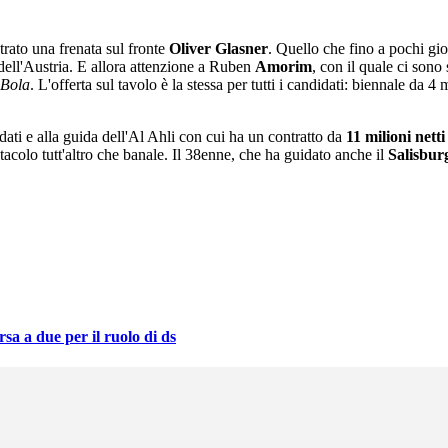
strato una frenata sul fronte
Oliver Glasner
. Quello che fino a pochi gio
 dell'Austria. E allora attenzione a Ruben
Amorim
, con il quale ci sono
 Bola
. L'offerta sul tavolo è la stessa per tutti i candidati: biennale da
ndati e alla guida dell'Al Ahli con cui ha un contratto da
11 milioni netti
stacolo tutt'altro che banale. Il 38enne, che ha guidato anche il
Salisbur
a a due per il ruolo di ds