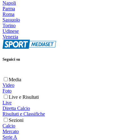
Napoli
Parma
Roma
Sassuolo
Torino
Udinese
Venezia
Seguici su
Media
Video
Foto
Live e Risultati
Live
Diretta Calcio
Risultati e Classifiche
Sezioni
Calcio
Mercato
Serie A