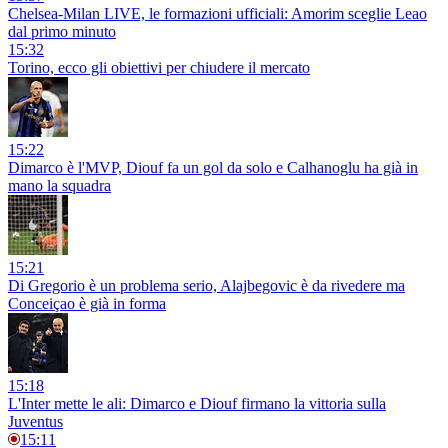
Chelsea-Milan LIVE, le formazioni ufficiali: Amorim sceglie Leao
dal primo minuto
15:32
Torino, ecco gli obiettivi per chiudere il mercato
15:22
Dimarco è l'MVP, Diouf fa un gol da solo e Calhanoglu ha già in
mano la squadra
15:21
Di Gregorio è un problema serio, Alajbegovic è da rivedere ma
Conceiçao è già in forma
15:18
L'Inter mette le ali: Dimarco e Diouf firmano la vittoria sulla
Juventus
15:11