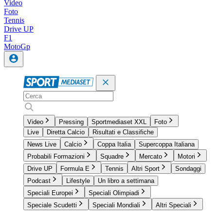
Video
Foto
Tennis
Drive UP
F1
MotoGp
Video
Pressing
Sportmediaset XXL
Foto
Live
Diretta Calcio
Risultati e Classifiche
News Live
Calcio
Coppa Italia
Supercoppa Italiana
Probabili Formazioni
Squadre
Mercato
Motori
Drive UP
Formula E
Tennis
Altri Sport
Sondaggi
Podcast
Lifestyle
Un libro a settimana
Speciali Europei
Speciali Olimpiadi
Speciale Scudetti
Speciali Mondiali
Altri Speciali