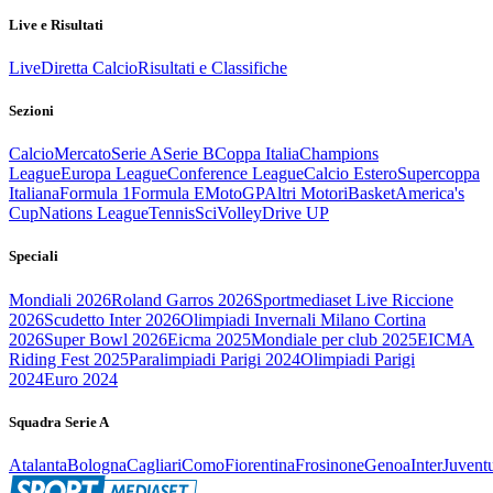
Live e Risultati
Live
Diretta Calcio
Risultati e Classifiche
Sezioni
Calcio
Mercato
Serie A
Serie B
Coppa Italia
Champions
League
Europa League
Conference League
Calcio Estero
Supercoppa
Italiana
Formula 1
Formula E
MotoGP
Altri Motori
Basket
America's
Cup
Nations League
Tennis
Sci
Volley
Drive UP
Speciali
Mondiali 2026
Roland Garros 2026
Sportmediaset Live Riccione
2026
Scudetto Inter 2026
Olimpiadi Invernali Milano Cortina
2026
Super Bowl 2026
Eicma 2025
Mondiale per club 2025
EICMA
Riding Fest 2025
Paralimpiadi Parigi 2024
Olimpiadi Parigi
2024
Euro 2024
Squadra Serie A
Atalanta
Bologna
Cagliari
Como
Fiorentina
Frosinone
Genoa
Inter
Juvent