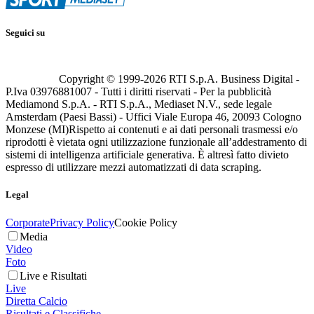
Seguici su
Copyright © 1999-
2026
RTI S.p.A. Business Digital -
P.Iva 03976881007 - Tutti i diritti riservati - Per la pubblicità
Mediamond S.p.A. - RTI S.p.A., Mediaset N.V., sede legale
Amsterdam (Paesi Bassi) - Uffici Viale Europa 46, 20093 Cologno
Monzese (MI)
Rispetto ai contenuti e ai dati personali trasmessi e/o
riprodotti è vietata ogni utilizzazione funzionale all’addestramento di
sistemi di intelligenza artificiale generativa. È altresì fatto divieto
espresso di utilizzare mezzi automatizzati di data scraping.
Legal
Corporate
Privacy Policy
Cookie Policy
Media
Video
Foto
Live e Risultati
Live
Diretta Calcio
Risultati e Classifiche