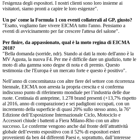
l'esigenza degli espositori. I nostri clienti sono loro insieme ai
visitatori, siamo pronti a capire le loro esigenze".
Un po' come la Formula 1 con eventi collaterali al GP, giusto?
"Esatto, vogliamo fare vivere EICMA tutto l'anno. Pensiamo a
eventi di avvicinamento per far crescere l'attesa del salone".
Per finire, da appassionato, qual è la moto regina di EICMA
2018?
"Bella domanda (sorride, ndr). Stando ai dati la moto dell'anno è la
MV Agusta, la nuova F4. Per me è difficile dare un giudizio, tutte le
moto di alta gamma sono degne di nota e di premio. Questo
testimonia che l'Europa è un mercato forte e questo è positivo".
Nell’anno di concomitanza con altre fiere del settore con ricorrenza
biennale, EICMA non arresta la propria crescita e si conferma
indiscusso punto di riferimento mondiale per l’industria delle due
ruote. Centinaia di anteprime, 1.278 brand presenti (+13,7% rispetto
al 2016, anno di comparazione) e sei padiglioni occupati, con un
incremento della superficie di quasi 20% sullo stesso anno, la 76°
Edizione dell’Esposizione Internazionale Ciclo, Motociclo e
Accessori chiude i battenti a Fiera Milano-Rho con un altro
successo. Le conferme vengono anche dal fronte dell’attrattività
globale dell’evento espositivo con il 52% di espositori esteri
provenienti da ben 44 differenti Paesi e, soprattutto, dall’interesse