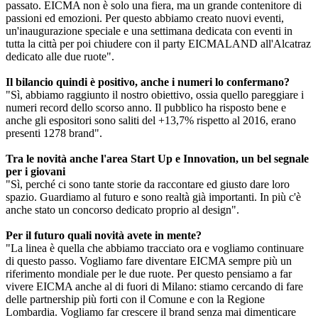
passato. EICMA non è solo una fiera, ma un grande contenitore di
passioni ed emozioni. Per questo abbiamo creato nuovi eventi,
un'inaugurazione speciale e una settimana dedicata con eventi in
tutta la città per poi chiudere con il party EICMALAND all'Alcatraz
dedicato alle due ruote".
Il bilancio quindi è positivo, anche i numeri lo confermano?
"Sì, abbiamo raggiunto il nostro obiettivo, ossia quello pareggiare i
numeri record dello scorso anno. Il pubblico ha risposto bene e
anche gli espositori sono saliti del +13,7% rispetto al 2016, erano
presenti 1278 brand".
Tra le novità anche l'area Start Up e Innovation, un bel segnale
per i giovani
"Sì, perché ci sono tante storie da raccontare ed giusto dare loro
spazio. Guardiamo al futuro e sono realtà già importanti. In più c'è
anche stato un concorso dedicato proprio al design".
Per il futuro quali novità avete in mente?
"La linea è quella che abbiamo tracciato ora e vogliamo continuare
di questo passo. Vogliamo fare diventare EICMA sempre più un
riferimento mondiale per le due ruote. Per questo pensiamo a far
vivere EICMA anche al di fuori di Milano: stiamo cercando di fare
delle partnership più forti con il Comune e con la Regione
Lombardia. Vogliamo far crescere il brand senza mai dimenticare