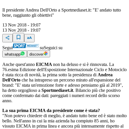
Il presidente Andrea Dell'Orto a Sportmediaset.it: "E' andato tutto
bene, raggiunto gli obiettivi"
13 Nov 2018 - 19:07
13 Nov 2018 - 19:07
Segui
su
Seguici su
whatsapp
discover
Anche quest'anno
EICMA
non ha deluso e si è rinnovata. La
76.esima Edizione dell'Esposizione Internazionale Ciclo e Motociclo
è stata ricca di novità, la prima sotto la presidenza di
Andrea
Dell'Orto
che ha intrapreso un percorso mirato all'espansione del
brand: "E' stata un'emozione forte e adesso pensiamo già al 2019",
ha detto orgoglioso a
Sportmediaset.it
. Bilancio più che positivo
come confermato dai dati: pareggiati i numeri record dello scorso
anno.
La sua prima EICMA da presidente come è stata?
"Non potevo chiedere di meglio, è andato tutto bene ed è stato molto
bello. Nell'anno in cui la mia azienda ha compiuto 85 anni, ho
vissuto EICMA in prima linea e ancora più intensamente rispetto al