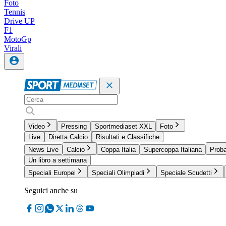
Foto
Tennis
Drive UP
F1
MotoGp
Virali
Video
Pressing
Sportmediaset XXL
Foto
Live
Diretta Calcio
Risultati e Classifiche
News Live
Calcio
Coppa Italia
Supercoppa Italiana
Proba
Un libro a settimana
Speciali Europei
Speciali Olimpiadi
Speciale Scudetti
Seguici anche su