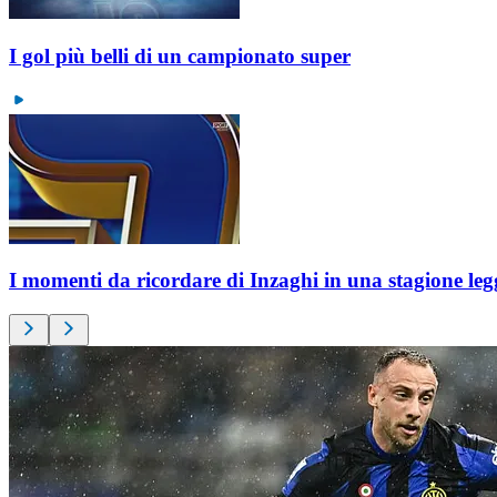
I gol più belli di un campionato super
I momenti da ricordare di Inzaghi in una stagione le