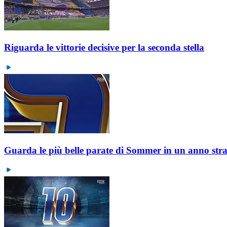
Riguarda le vittorie decisive per la seconda stella
Guarda le più belle parate di Sommer in un anno str