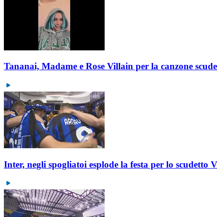
Tananai, Madame e Rose Villain per la canzone scude
Inter, negli spogliatoi esplode la festa per lo scudett