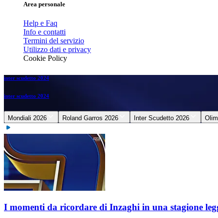
Area personale
Help e Faq
Info e contatti
Termini del servizio
Utilizzo dati e privacy
Cookie Policy
inter scudetto 2024
inter scudetto 2024
Mondiali 2026
Roland Garros 2026
Inter Scudetto 2026
Olim
I momenti da ricordare di Inzaghi in una stagione le