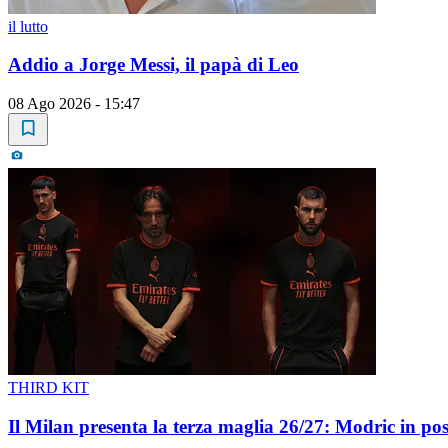
il lutto
Addio a Jorge Messi, il papà di Leo
08 Ago 2026 - 15:47
THIRD KIT
Il Milan presenta la terza maglia 26/27: Modric in po