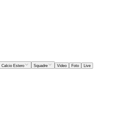
Calcio Estero
Squadre
Video
Foto
Live