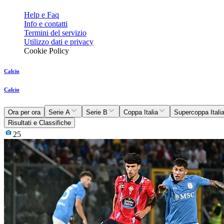
Help e Faq
Info e contatti
Termini del servizio
Utilizzo dati e privacy
Cookie Policy
Calcio
Calcio
Ora per ora
Serie A
Serie B
Coppa Italia
Supercoppa Itali
Risultati e Classifiche
25