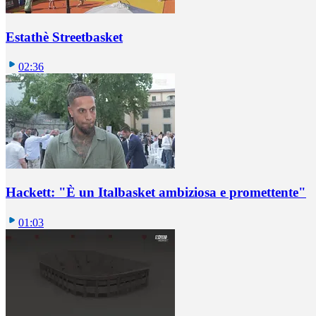
Estathè Streetbasket
02:36
Hackett: "È un Italbasket ambiziosa e promettente"
01:03