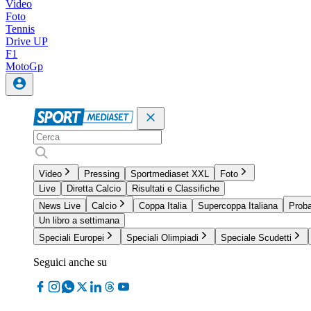
Video
Foto
Tennis
Drive UP
F1
MotoGp
Video
Pressing
Sportmediaset XXL
Foto
Live
Diretta Calcio
Risultati e Classifiche
News Live
Calcio
Coppa Italia
Supercoppa Italiana
Proba
Un libro a settimana
Speciali Europei
Speciali Olimpiadi
Speciale Scudetti
Seguici anche su