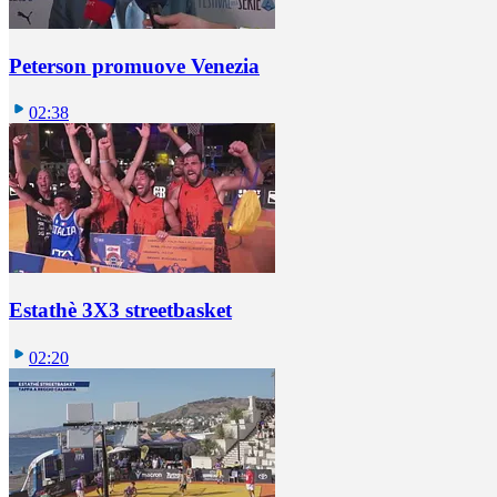
Peterson promuove Venezia
02:38
Estathè 3X3 streetbasket
02:20