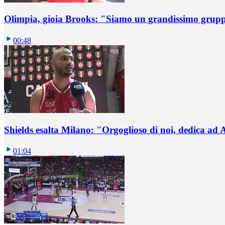
Olimpia, gioia Brooks: "Siamo un grandissimo grup
00:48
Shields esalta Milano: "Orgoglioso di noi, dedica ad
01:04