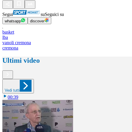
Segui
su
Seguici su
whatsapp
discover
basket
lba
vanoli cremona
cremona
Ultimi video
Vedi tutti
00:39