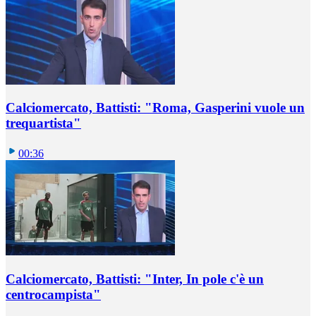
Calciomercato, Battisti: "Roma, Gasperini vuole un
trequartista"
00:36
Calciomercato, Battisti: "Inter, In pole c'è un
centrocampista"