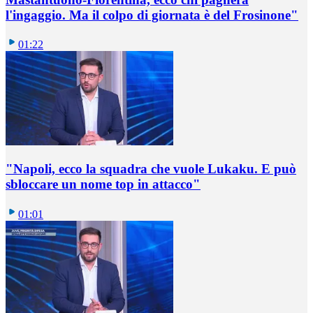
l'ingaggio. Ma il colpo di giornata è del Frosinone"
01:22
"Napoli, ecco la squadra che vuole Lukaku. E può
sbloccare un nome top in attacco"
01:01