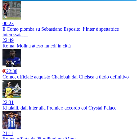
00:23
Il Como piomba su Sebastiano Esposito, l’Inter è spettatrice
interessata…
22:49
Roma, Molina atteso lunedì in città
22:38
Como, ufficiale acquisto Chalobah dal Chelsea a titolo definitivo
22:31
Khalaili, dall'Inter alla Premier: accordo col Crystal Palace
21:11
Roma, offerta da 25 milioni per Mora