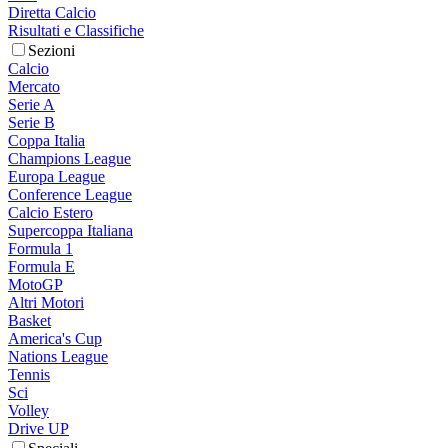
Diretta Calcio
Risultati e Classifiche
Sezioni
Calcio
Mercato
Serie A
Serie B
Coppa Italia
Champions League
Europa League
Conference League
Calcio Estero
Supercoppa Italiana
Formula 1
Formula E
MotoGP
Altri Motori
Basket
America's Cup
Nations League
Tennis
Sci
Volley
Drive UP