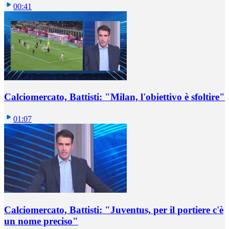
00:41
Calciomercato, Battisti: "Milan, l'obiettivo è sfoltire"
01:07
Calciomercato, Battisti: "Juventus, per il portiere c'è
un nome preciso"