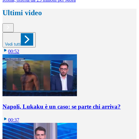
Ultimi video
Vedi tutti
00:52
Napoli, Lukaku è un caso: se parte chi arriva?
00:37