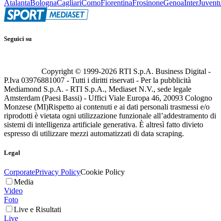
Atalanta
Bologna
Cagliari
Como
Fiorentina
Frosinone
Genoa
Inter
Juvent
Seguici su
Copyright © 1999-
2026
RTI S.p.A. Business Digital -
P.Iva 03976881007 - Tutti i diritti riservati - Per la pubblicità
Mediamond S.p.A. - RTI S.p.A., Mediaset N.V., sede legale
Amsterdam (Paesi Bassi) - Uffici Viale Europa 46, 20093 Cologno
Monzese (MI)
Rispetto ai contenuti e ai dati personali trasmessi e/o
riprodotti è vietata ogni utilizzazione funzionale all’addestramento di
sistemi di intelligenza artificiale generativa. È altresì fatto divieto
espresso di utilizzare mezzi automatizzati di data scraping.
Legal
Corporate
Privacy Policy
Cookie Policy
Media
Video
Foto
Live e Risultati
Live