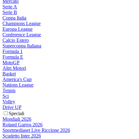
Mercato
Serie A
Serie B
Coppa Italia
Champions League
Europa League
Conference League
Calcio Estero
Supercoppa Italiana
Formula 1
Formula E
MotoGP
Altri Motori
Basket
America's Cup
Nations League
Tennis
Sci
Volley
Drive UP
Speciali
Mondiali 2026
Roland Garros 2026
Sportmediaset Live Riccione 2026
Scudetto Inter 2026