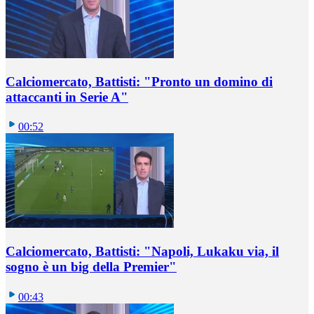
Calciomercato, Battisti: "Pronto un domino di
attaccanti in Serie A"
00:52
Calciomercato, Battisti: "Napoli, Lukaku via, il
sogno è un big della Premier"
00:43