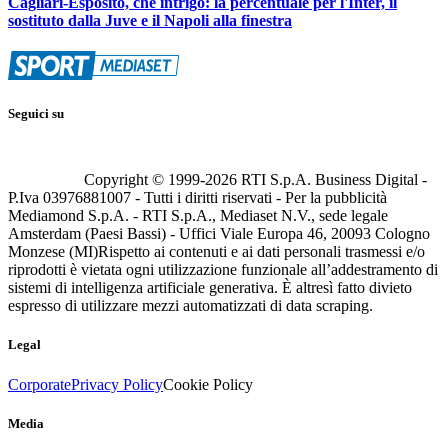
Cagliari-Esposito, che intrigo: la percentuale per l'Inter, il
sostituto dalla Juve e il Napoli alla finestra
Seguici su
Copyright © 1999-
2026
RTI S.p.A. Business Digital -
P.Iva 03976881007 - Tutti i diritti riservati - Per la pubblicità
Mediamond S.p.A. - RTI S.p.A., Mediaset N.V., sede legale
Amsterdam (Paesi Bassi) - Uffici Viale Europa 46, 20093 Cologno
Monzese (MI)
Rispetto ai contenuti e ai dati personali trasmessi e/o
riprodotti è vietata ogni utilizzazione funzionale all’addestramento di
sistemi di intelligenza artificiale generativa. È altresì fatto divieto
espresso di utilizzare mezzi automatizzati di data scraping.
Legal
Corporate
Privacy Policy
Cookie Policy
Media