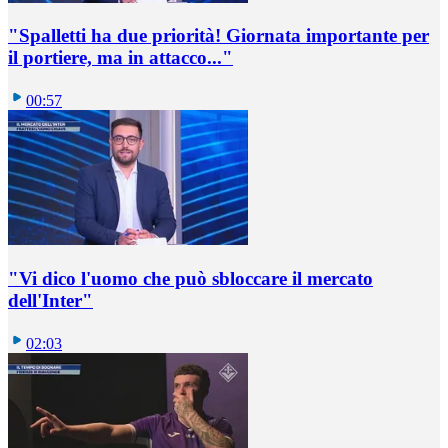
"Spalletti ha due priorità! Giornata importante per
il portiere, ma in attacco..."
00:57
"Vi dico l'uomo che può sbloccare il mercato
dell'Inter"
02:03