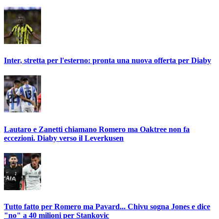
Inter, stretta per l'esterno: pronta una nuova offerta per Diaby
Lautaro e Zanetti chiamano Romero ma Oaktree non fa
eccezioni. Diaby verso il Leverkusen
Tutto fatto per Romero ma Pavard... Chivu sogna Jones e dice
"no" a 40 milioni per Stankovic