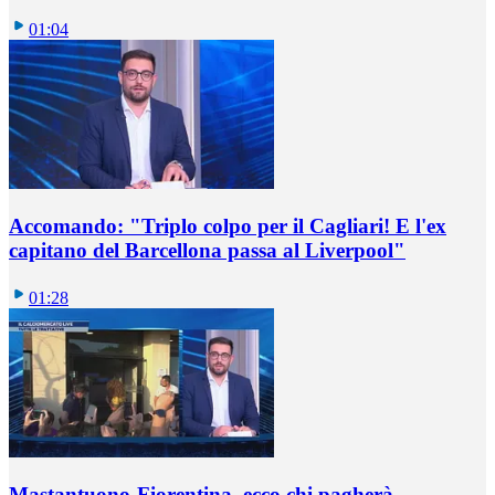
01:04
Accomando: "Triplo colpo per il Cagliari! E l'ex
capitano del Barcellona passa al Liverpool"
01:28
Mastantuono-Fiorentina, ecco chi pagherà