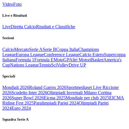
Video
Foto
Live e Risultati
Live
Diretta Calcio
Risultati e Classifiche
Sezioni
Calcio
Mercato
Serie A
Serie B
Coppa Italia
Champions
League
Europa League
Conference League
Calcio Estero
Supercoppa
Italiana
Formula 1
Formula E
MotoGP
Altri Motori
Basket
America's
Cup
Nations League
Tennis
Sci
Volley
Drive UP
Speciali
Mondiali 2026
Roland Garros 2026
Sportmediaset Live Riccione
2026
Scudetto Inter 2026
Olimpiadi Invernali Milano Cortina
2026
Super Bowl 2026
Eicma 2025
Mondiale per club 2025
EICMA
Riding Fest 2025
Paralimpiadi Parigi 2024
Olimpiadi Parigi
2024
Euro 2024
Squadra Serie A