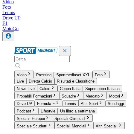
Video
Foto
Tennis
Drive UP
F1
MotoGp
Video
Pressing
Sportmediaset XXL
Foto
Live
Diretta Calcio
Risultati e Classifiche
News Live
Calcio
Coppa Italia
Supercoppa Italiana
Probabili Formazioni
Squadre
Mercato
Motori
Drive UP
Formula E
Tennis
Altri Sport
Sondaggi
Podcast
Lifestyle
Un libro a settimana
Speciali Europei
Speciali Olimpiadi
Speciale Scudetti
Speciali Mondiali
Altri Speciali