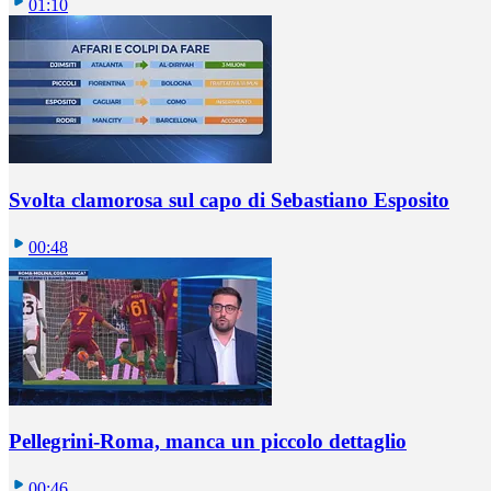
01:10
Svolta clamorosa sul capo di Sebastiano Esposito
00:48
Pellegrini-Roma, manca un piccolo dettaglio
00:46