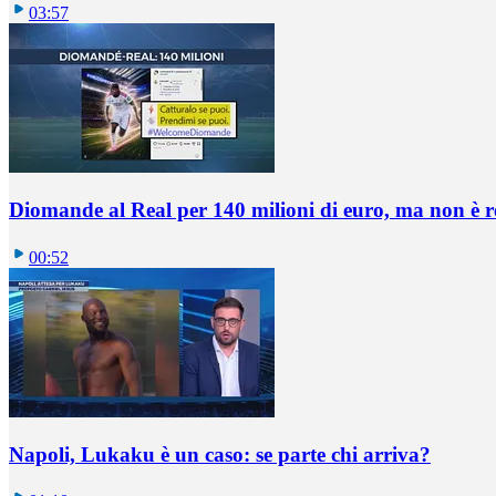
03:57
Diomande al Real per 140 milioni di euro, ma non è 
00:52
Napoli, Lukaku è un caso: se parte chi arriva?