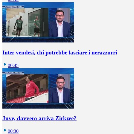
Inter vendesi, chi potrebbe lasciare i nerazzurri
00:45
Juve, davvero arriva Zirkzee?
00:30