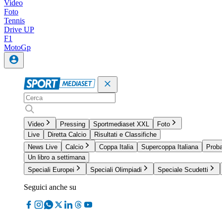
Video
Foto
Tennis
Drive UP
F1
MotoGp
Video
Pressing
Sportmediaset XXL
Foto
Live
Diretta Calcio
Risultati e Classifiche
News Live
Calcio
Coppa Italia
Supercoppa Italiana
Proba
Un libro a settimana
Speciali Europei
Speciali Olimpiadi
Speciale Scudetti
Seguici anche su