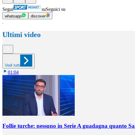
Segui
su
Seguici su
whatsapp
discover
Ultimi video
Vedi tutti
01:04
Follie turche: nessuno in Serie A guadagna quanto S