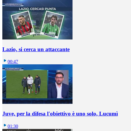
Lazio, si cerca un attaccante
00:47
Juve, per la difesa l'obiettivo è uno solo, Lucumì
01:30