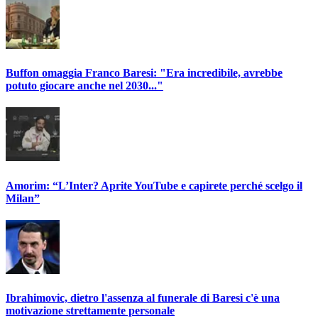
Buffon omaggia Franco Baresi: "Era incredibile, avrebbe
potuto giocare anche nel 2030..."
Amorim: “L’Inter? Aprite YouTube e capirete perché scelgo il
Milan”
Ibrahimovic, dietro l'assenza al funerale di Baresi c'è una
motivazione strettamente personale