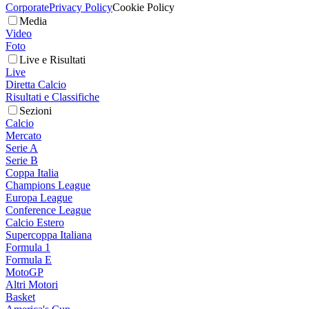
Corporate
Privacy Policy
Cookie Policy
Media
Video
Foto
Live e Risultati
Live
Diretta Calcio
Risultati e Classifiche
Sezioni
Calcio
Mercato
Serie A
Serie B
Coppa Italia
Champions League
Europa League
Conference League
Calcio Estero
Supercoppa Italiana
Formula 1
Formula E
MotoGP
Altri Motori
Basket