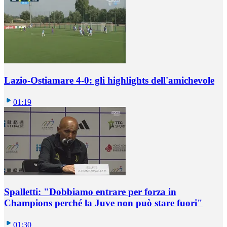
Lazio-Ostiamare 4-0: gli highlights dell'amichevole
01:19
Spalletti: "Dobbiamo entrare per forza in
Champions perché la Juve non può stare fuori"
01:30