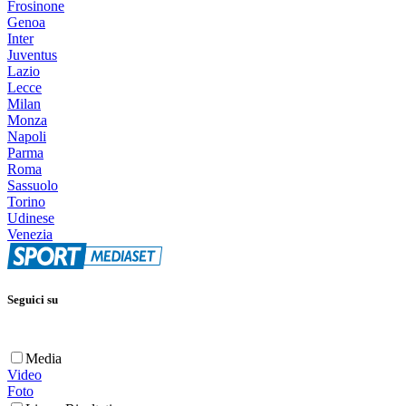
Frosinone
Genoa
Inter
Juventus
Lazio
Lecce
Milan
Monza
Napoli
Parma
Roma
Sassuolo
Torino
Udinese
Venezia
Seguici su
Media
Video
Foto