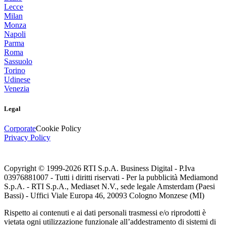
Lecce
Milan
Monza
Napoli
Parma
Roma
Sassuolo
Torino
Udinese
Venezia
Legal
Corporate
Cookie Policy
Privacy Policy
Copyright © 1999-
2026
RTI S.p.A. Business Digital - P.Iva
03976881007 - Tutti i diritti riservati - Per la pubblicità Mediamond
S.p.A. - RTI S.p.A., Mediaset N.V., sede legale Amsterdam (Paesi
Bassi) - Uffici Viale Europa 46, 20093 Cologno Monzese (MI)
Rispetto ai contenuti e ai dati personali trasmessi e/o riprodotti è
vietata ogni utilizzazione funzionale all’addestramento di sistemi di