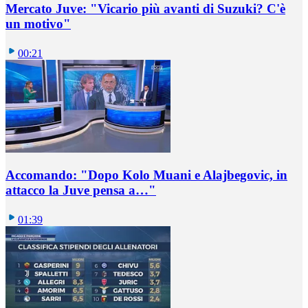
Mercato Juve: "Vicario più avanti di Suzuki? C'è
un motivo"
00:21
Accomando: "Dopo Kolo Muani e Alajbegovic, in
attacco la Juve pensa a…"
01:39