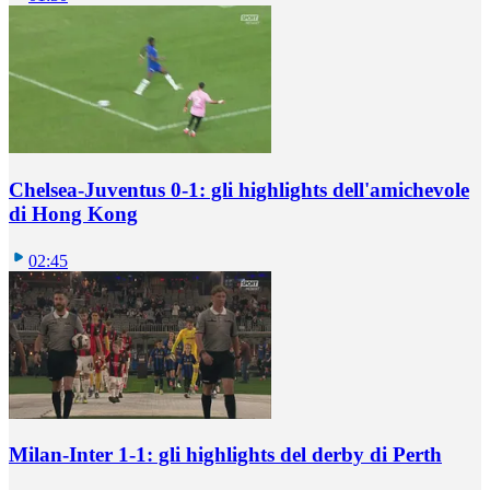
Chelsea-Juventus 0-1: gli highlights dell'amichevole
di Hong Kong
02:45
Milan-Inter 1-1: gli highlights del derby di Perth