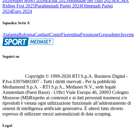
2026
Super Bowl 2026
Eicma 2025
Mondiale per club 2025
EICMA
Riding Fest 2025
Paralimpiadi Parigi 2024
Olimpiadi Parigi
2024
Euro 2024
Squadra Serie A
Atalanta
Bologna
Cagliari
Como
Fiorentina
Frosinone
Genoa
Inter
Juvent
Seguici su
Copyright © 1999-
2026
RTI S.p.A. Business Digital -
P.Iva 03976881007 - Tutti i diritti riservati - Per la pubblicità
Mediamond S.p.A. - RTI S.p.A., Mediaset N.V., sede legale
Amsterdam (Paesi Bassi) - Uffici Viale Europa 46, 20093 Cologno
Monzese (MI)
Rispetto ai contenuti e ai dati personali trasmessi e/o
riprodotti è vietata ogni utilizzazione funzionale all’addestramento di
sistemi di intelligenza artificiale generativa. È altresì fatto divieto
espresso di utilizzare mezzi automatizzati di data scraping.
Legal