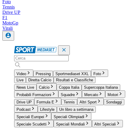
Foto
Tennis
Drive UP
F1
MotoGp
Virali
Video
Pressing
Sportmediaset XXL
Foto
Live
Diretta Calcio
Risultati e Classifiche
News Live
Calcio
Coppa Italia
Supercoppa Italiana
Probabili Formazioni
Squadre
Mercato
Motori
Drive UP
Formula E
Tennis
Altri Sport
Sondaggi
Podcast
Lifestyle
Un libro a settimana
Speciali Europei
Speciali Olimpiadi
Speciale Scudetti
Speciali Mondiali
Altri Speciali