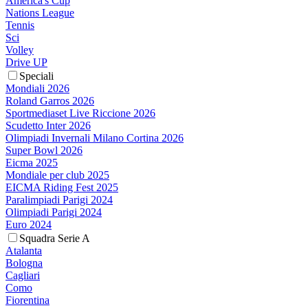
America's Cup
Nations League
Tennis
Sci
Volley
Drive UP
Speciali
Mondiali 2026
Roland Garros 2026
Sportmediaset Live Riccione 2026
Scudetto Inter 2026
Olimpiadi Invernali Milano Cortina 2026
Super Bowl 2026
Eicma 2025
Mondiale per club 2025
EICMA Riding Fest 2025
Paralimpiadi Parigi 2024
Olimpiadi Parigi 2024
Euro 2024
Squadra Serie A
Atalanta
Bologna
Cagliari
Como
Fiorentina