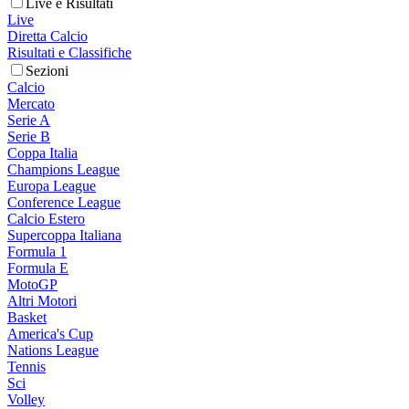
Live e Risultati
Live
Diretta Calcio
Risultati e Classifiche
Sezioni
Calcio
Mercato
Serie A
Serie B
Coppa Italia
Champions League
Europa League
Conference League
Calcio Estero
Supercoppa Italiana
Formula 1
Formula E
MotoGP
Altri Motori
Basket
America's Cup
Nations League
Tennis
Sci
Volley