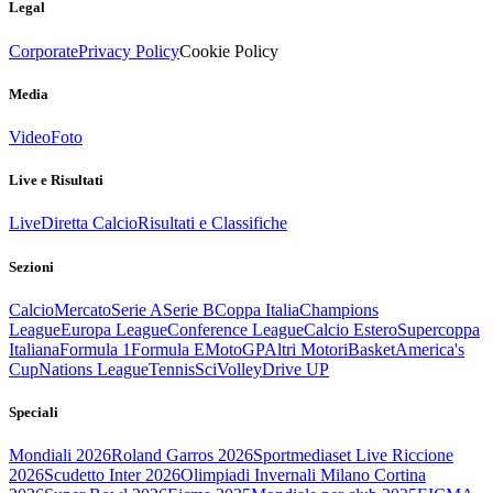
Legal
Corporate
Privacy Policy
Cookie Policy
Media
Video
Foto
Live e Risultati
Live
Diretta Calcio
Risultati e Classifiche
Sezioni
Calcio
Mercato
Serie A
Serie B
Coppa Italia
Champions
League
Europa League
Conference League
Calcio Estero
Supercoppa
Italiana
Formula 1
Formula E
MotoGP
Altri Motori
Basket
America's
Cup
Nations League
Tennis
Sci
Volley
Drive UP
Speciali
Mondiali 2026
Roland Garros 2026
Sportmediaset Live Riccione
2026
Scudetto Inter 2026
Olimpiadi Invernali Milano Cortina