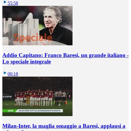
55:58
Addio Capitano: Franco Baresi, un grande italiano -
Lo speciale integrale
00:18
Milan-Inter, la maglia omaggio a Baresi, applausi a