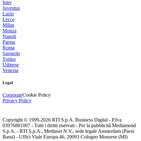
Inter
Juventus
Lazio
Lecce
Milan
Monza
Napoli
Parma
Roma
Sassuolo
Torino
Udinese
Venezia
Legal
Corporate
Cookie Policy
Privacy Policy
Copyright © 1999-
2026
RTI S.p.A. Business Digital - P.Iva
03976881007 - Tutti i diritti riservati - Per la pubblicità Mediamond
S.p.A. - RTI S.p.A., Mediaset N.V., sede legale Amsterdam (Paesi
Bassi) - Uffici Viale Europa 46, 20093 Cologno Monzese (MI)