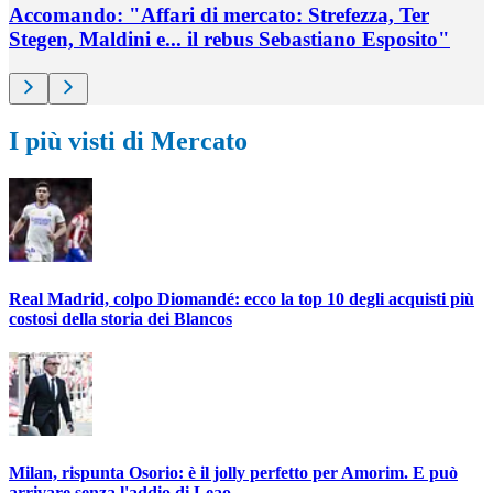
Accomando: "Affari di mercato: Strefezza, Ter
Stegen, Maldini e... il rebus Sebastiano Esposito"
I più visti di Mercato
Real Madrid, colpo Diomandé: ecco la top 10 degli acquisti più
costosi della storia dei Blancos
Milan, rispunta Osorio: è il jolly perfetto per Amorim. E può
arrivare senza l'addio di Leao