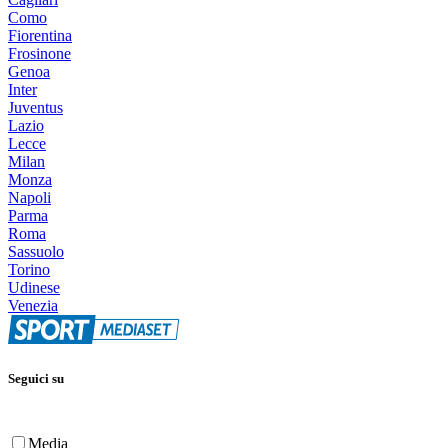
Como
Fiorentina
Frosinone
Genoa
Inter
Juventus
Lazio
Lecce
Milan
Monza
Napoli
Parma
Roma
Sassuolo
Torino
Udinese
Venezia
Seguici su
Media