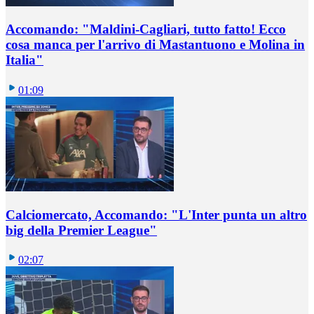
Accomando: "Maldini-Cagliari, tutto fatto! Ecco
cosa manca per l'arrivo di Mastantuono e Molina in
Italia"
01:09
Calciomercato, Accomando: "L'Inter punta un altro
big della Premier League"
02:07