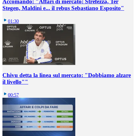
Accomando: "Affari di mercato: Strefezza, Ter
Stegen, Maldini e... il rebus Sebastiano Esposito"
01:30
Chivu detta la linea sul mercato: "Dobbiamo alzare
il livello""
00:57