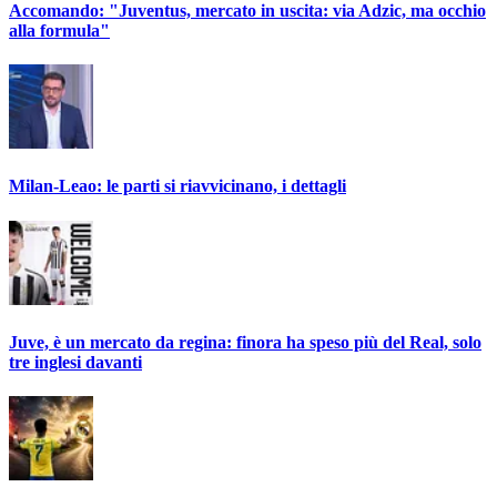
Accomando: "Juventus, mercato in uscita: via Adzic, ma occhio
alla formula"
Milan-Leao: le parti si riavvicinano, i dettagli
Juve, è un mercato da regina: finora ha speso più del Real, solo
tre inglesi davanti