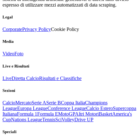
espresso di utilizzare mezzi automatizzati di data scraping.
Legal
Corporate
Privacy Policy
Cookie Policy
Media
Video
Foto
Live e Risultati
Live
Diretta Calcio
Risultati e Classifiche
Sezioni
Calcio
Mercato
Serie A
Serie B
Coppa Italia
Champions
League
Europa League
Conference League
Calcio Estero
Supercoppa
Italiana
Formula 1
Formula E
MotoGP
Altri Motori
Basket
America's
Cup
Nations League
Tennis
Sci
Volley
Drive UP
Speciali