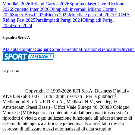
Mondiali 2026
Roland Garros 2026
Sportmediaset Live Riccione
2026
Scudetto Inter 2026
Olimpiadi Invernali Milano Cortina
2026
Super Bowl 2026
Eicma 2025
Mondiale per club 2025
EICMA
Riding Fest 2025
Paralimpiadi Parigi 2024
Olimpiadi Parigi
2024
Euro 2024
Squadra Serie A
Atalanta
Bologna
Cagliari
Como
Fiorentina
Frosinone
Genoa
Inter
Juvent
Seguici su
Copyright © 1999-
2026
RTI S.p.A. Business Digital -
P.Iva 03976881007 - Tutti i diritti riservati - Per la pubblicità
Mediamond S.p.A. - RTI S.p.A., Mediaset N.V., sede legale
Amsterdam (Paesi Bassi) - Uffici Viale Europa 46, 20093 Cologno
Monzese (MI)
Rispetto ai contenuti e ai dati personali trasmessi e/o
riprodotti è vietata ogni utilizzazione funzionale all’addestramento di
sistemi di intelligenza artificiale generativa. È altresì fatto divieto
espresso di utilizzare mezzi automatizzati di data scraping.