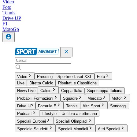
Video
Foto
Tennis
Drive UP
F1
MotoGp
Video
Pressing
Sportmediaset XXL
Foto
Live
Diretta Calcio
Risultati e Classifiche
News Live
Calcio
Coppa Italia
Supercoppa Italiana
Probabili Formazioni
Squadre
Mercato
Motori
Drive UP
Formula E
Tennis
Altri Sport
Sondaggi
Podcast
Lifestyle
Un libro a settimana
Speciali Europei
Speciali Olimpiadi
Speciale Scudetti
Speciali Mondiali
Altri Speciali