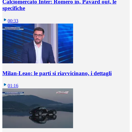
Calciomercato Inter: Romero in, Pavard out, le
specifiche
00:33
Milan-Leao: le parti si riavvicinano, i dettagli
01:16