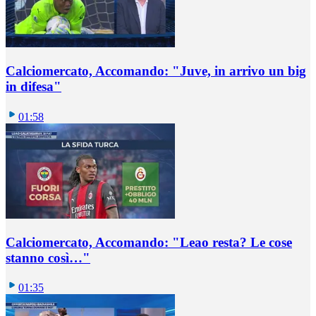
Calciomercato, Accomando: "Juve, in arrivo un big
in difesa"
01:58
Calciomercato, Accomando: "Leao resta? Le cose
stanno così…"
01:35