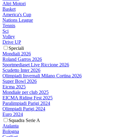
Altri Motori
Basket
America's Cup
Nations League
Tennis
Sci
Volley
Drive UP
Speciali
Mondiali 2026
Roland Garros 2026
Sportmediaset Live Riccione 2026
Scudetto Inter 2026
Olimpiadi Invernali Milano Cortina 2026
Super Bowl 2026
Eicma 2025
Mondiale per club 2025
EICMA Riding Fest 2025
Paralimpiadi Parigi 2024
Olimpiadi Parigi 2024
Euro 2024
Squadra Serie A
Atalanta
Bologna
Cagliari