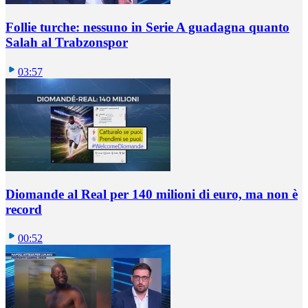
Follie turche: nessuno in Serie A guadagna quanto
Salah al Trabzonspor
03:57
Diomande al Real per 140 milioni di euro, ma non è
record
00:52