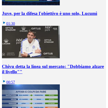
Juve, per la difesa l'obiettivo è uno solo, Lucumì
01:30
Chivu detta la linea sul mercato: "Dobbiamo alzare
il livello""
00:57