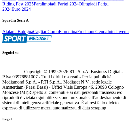
Riding Fest 2025
Paralimpiadi Parigi 2024
Olimpiadi Parigi
2024
Euro 2024
Squadra Serie A
Atalanta
Bologna
Cagliari
Como
Fiorentina
Frosinone
Genoa
Inter
Juvent
Seguici su
Copyright © 1999-
2026
RTI S.p.A. Business Digital -
P.Iva 03976881007 - Tutti i diritti riservati - Per la pubblicità
Mediamond S.p.A. - RTI S.p.A., Mediaset N.V., sede legale
Amsterdam (Paesi Bassi) - Uffici Viale Europa 46, 20093 Cologno
Monzese (MI)
Rispetto ai contenuti e ai dati personali trasmessi e/o
riprodotti è vietata ogni utilizzazione funzionale all’addestramento di
sistemi di intelligenza artificiale generativa. È altresì fatto divieto
espresso di utilizzare mezzi automatizzati di data scraping.
Legal