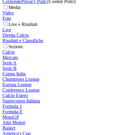
Corporate
Privacy Policy
Cookie Policy
Media
Video
Foto
Live e Risultati
Live
Diretta Calcio
Risultati e Classifiche
Sezioni
Calcio
Mercato
Serie A
Serie B
Coppa Italia
Champions League
Europa League
Conference League
Calcio Estero
Supercoppa Italiana
Formula 1
Formula E
MotoGP
Altri Motori
Basket
America's Cup