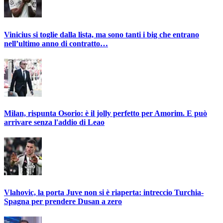
Vinicius si toglie dalla lista, ma sono tanti i big che entrano
nell’ultimo anno di contratto…
Milan, rispunta Osorio: è il jolly perfetto per Amorim. E può
arrivare senza l'addio di Leao
Vlahovic, la porta Juve non si è riaperta: intreccio Turchia-
Spagna per prendere Dusan a zero