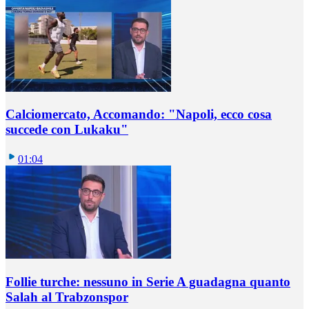
Calciomercato, Accomando: "Napoli, ecco cosa
succede con Lukaku"
01:04
Follie turche: nessuno in Serie A guadagna quanto
Salah al Trabzonspor