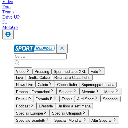
Video
Foto
Tennis
Drive UP
F1
MotoGp
Video
Pressing
Sportmediaset XXL
Foto
Live
Diretta Calcio
Risultati e Classifiche
News Live
Calcio
Coppa Italia
Supercoppa Italiana
Probabili Formazioni
Squadre
Mercato
Motori
Drive UP
Formula E
Tennis
Altri Sport
Sondaggi
Podcast
Lifestyle
Un libro a settimana
Speciali Europei
Speciali Olimpiadi
Speciale Scudetti
Speciali Mondiali
Altri Speciali