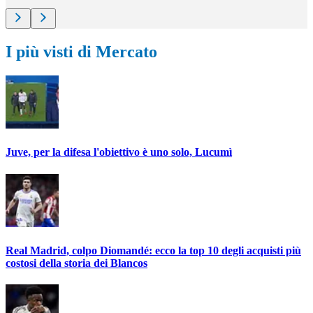
I più visti di Mercato
Juve, per la difesa l'obiettivo è uno solo, Lucumì
Real Madrid, colpo Diomandé: ecco la top 10 degli acquisti più
costosi della storia dei Blancos