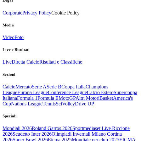
Legal
Corporate
Privacy Policy
Cookie Policy
Media
Video
Foto
Live e Risultati
Live
Diretta Calcio
Risultati e Classifiche
Sezioni
Calcio
Mercato
Serie A
Serie B
Coppa Italia
Champions
League
Europa League
Conference League
Calcio Estero
Supercoppa
Italiana
Formula 1
Formula E
MotoGP
Altri Motori
Basket
America's
Cup
Nations League
Tennis
Sci
Volley
Drive UP
Speciali
Mondiali 2026
Roland Garros 2026
Sportmediaset Live Riccione
2026
Scudetto Inter 2026
Olimpiadi Invernali Milano Cortina
2026
Super Bowl 2026
Eicma 2025
Mondiale per club 2025
EICMA