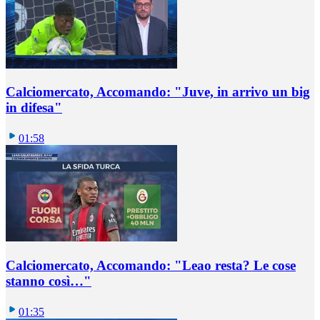
Calciomercato, Accomando: "Juve, in arrivo un big
in difesa"
01:58
Calciomercato, Accomando: "Leao resta? Le cose
stanno così…"
01:35