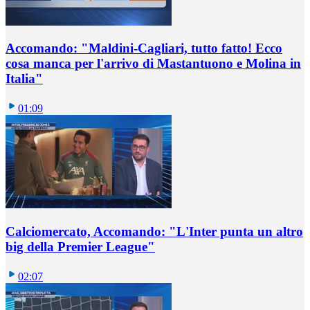
Accomando: "Maldini-Cagliari, tutto fatto! Ecco
cosa manca per l'arrivo di Mastantuono e Molina in
Italia"
01:09
Calciomercato, Accomando: "L'Inter punta un altro
big della Premier League"
02:07