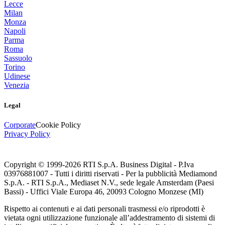
Lecce
Milan
Monza
Napoli
Parma
Roma
Sassuolo
Torino
Udinese
Venezia
Legal
Corporate
Cookie Policy
Privacy Policy
Copyright © 1999-
2026
RTI S.p.A. Business Digital - P.Iva
03976881007 - Tutti i diritti riservati - Per la pubblicità Mediamond
S.p.A. - RTI S.p.A., Mediaset N.V., sede legale Amsterdam (Paesi
Bassi) - Uffici Viale Europa 46, 20093 Cologno Monzese (MI)
Rispetto ai contenuti e ai dati personali trasmessi e/o riprodotti è
vietata ogni utilizzazione funzionale all’addestramento di sistemi di