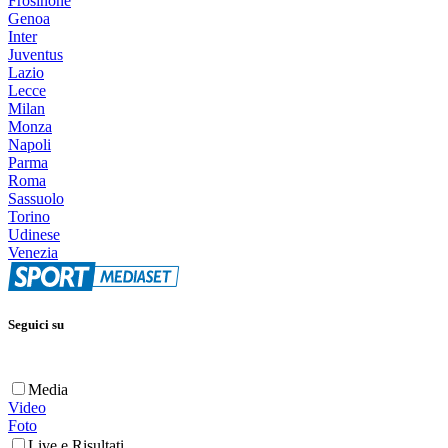
Frosinone
Genoa
Inter
Juventus
Lazio
Lecce
Milan
Monza
Napoli
Parma
Roma
Sassuolo
Torino
Udinese
Venezia
Seguici su
Media
Video
Foto
Live e Risultati