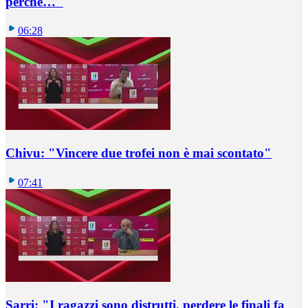
perché…"
06:28
Chivu: "Vincere due trofei non è mai scontato"
07:41
Sarri: "I ragazzi sono distrutti, perdere le finali fa