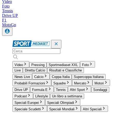
Video
Foto
Tennis
Drive UP
F1
MotoGp
Video
Pressing
Sportmediaset XXL
Foto
Live
Diretta Calcio
Risultati e Classifiche
News Live
Calcio
Coppa Italia
Supercoppa Italiana
Probabili Formazioni
Squadre
Mercato
Motori
Drive UP
Formula E
Tennis
Altri Sport
Sondaggi
Podcast
Lifestyle
Un libro a settimana
Speciali Europei
Speciali Olimpiadi
Speciale Scudetti
Speciali Mondiali
Altri Speciali