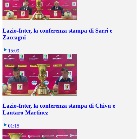
Lazio-Inter, la conferenza stampa di Sarri e
Zaccagni
15:09
Lazio-Inter, la conferenza stampa di Chivu e
Lautaro Martinez
01:15