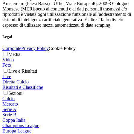
Amsterdam (Paesi Bassi) - Uffici Viale Europa 46, 20093 Cologno
Monzese (MI)
Rispetto ai contenuti e ai dati personali trasmessi e/o
riprodotti è vietata ogni utilizzazione funzionale all’addestramento di
sistemi di intelligenza artificiale generativa. È altresì fatto divieto
espresso di utilizzare mezzi automatizzati di data scraping.
Legal
Corporate
Privacy Policy
Cookie Policy
Media
Video
Foto
Live e Risultati
Live
Diretta Calcio
Risultati e Classifiche
Sezioni
Calcio
Mercato
Serie A
Serie B
Coppa Italia
Champions League
Europa League