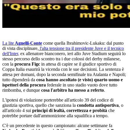
La lite
Agnelli-Conte
come quella Ibrahimovic-Lukaku: dal punto
di vista disciplinare,
l'alta tensione tra il presidente Juve e il tecnico
dell'Inter,
ex allenatore bianconero, ieri allo Juve Stadium seguirà lo
stesso percorso dello scontro tra i due colossi del derby milanese,
con la
procura Figc
in attesa di capire se il giudice sportivo di
Coppa Italia esaurirà la vicenda con le sue decisioni. La sentenza è
attesa per domani, dopo la seconda semifinale tra Atalanta e Napoli;
tutto dipenderà da
cosa hanno ascoltato (e visto) quarto uomo e
ispettori della procura
federale in uno stadio vuoto dove tutto
rimbomba, e dunque
cosa l'arbitro ha messo a referto
.
L'ipotesi di violazione porterebbe all'articolo 39 del codice di
giustizia sportiva, quello che sanziona la
condotta antisportiva
, o
all'articolo 4 sui
principi di lealtà, correttezza e probità
che
potrebbe portare dall'ammonizione alla squalifica a tempo.
C'è un precedente in questo campionato: alcune settimane fa