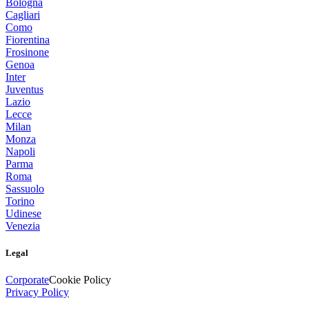
Bologna
Cagliari
Como
Fiorentina
Frosinone
Genoa
Inter
Juventus
Lazio
Lecce
Milan
Monza
Napoli
Parma
Roma
Sassuolo
Torino
Udinese
Venezia
Legal
Corporate
Cookie Policy
Privacy Policy