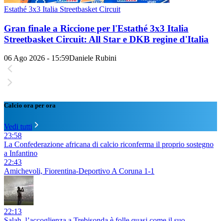
Estathé 3x3 Italia Streetbasket Circuit
Gran finale a Riccione per l'Estathé 3x3 Italia
Streetbasket Circuit: All Star e DKB regine d'Italia
06 Ago 2026 - 15:59
Daniele Rubini
Calcio ora per ora
Vedi tutti
23:58
La Confederazione africana di calcio riconferma il proprio sostegno
a Infantino
22:43
Amichevoli, Fiorentina-Deportivo A Coruna 1-1
22:13
Salah, l’accoglienza a Trebisonda è folle quasi come il suo