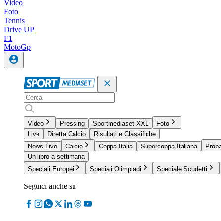
Video
Foto
Tennis
Drive UP
F1
MotoGp
Video
Pressing
Sportmediaset XXL
Foto
Live
Diretta Calcio
Risultati e Classifiche
News Live
Calcio
Coppa Italia
Supercoppa Italiana
Proba
Un libro a settimana
Speciali Europei
Speciali Olimpiadi
Speciale Scudetti
Seguici anche su