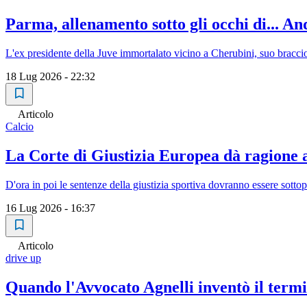
Parma, allenamento sotto gli occhi di... Andr
L'ex presidente della Juve immortalato vicino a Cherubini, suo bracci
18 Lug 2026 - 22:32
Articolo
Calcio
La Corte di Giustizia Europea dà ragione a
D'ora in poi le sentenze della giustizia sportiva dovranno essere sotto
16 Lug 2026 - 16:37
Articolo
drive up
Quando l'Avvocato Agnelli inventò il term