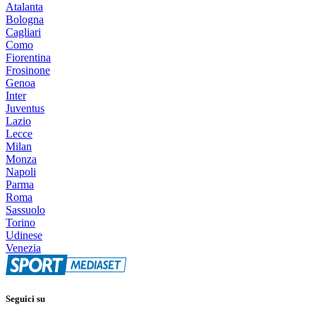
Atalanta
Bologna
Cagliari
Como
Fiorentina
Frosinone
Genoa
Inter
Juventus
Lazio
Lecce
Milan
Monza
Napoli
Parma
Roma
Sassuolo
Torino
Udinese
Venezia
Seguici su