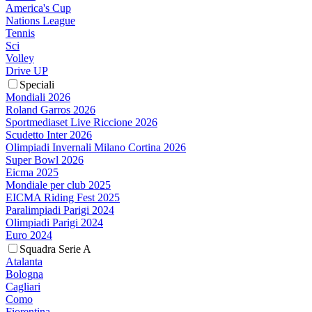
America's Cup
Nations League
Tennis
Sci
Volley
Drive UP
Speciali
Mondiali 2026
Roland Garros 2026
Sportmediaset Live Riccione 2026
Scudetto Inter 2026
Olimpiadi Invernali Milano Cortina 2026
Super Bowl 2026
Eicma 2025
Mondiale per club 2025
EICMA Riding Fest 2025
Paralimpiadi Parigi 2024
Olimpiadi Parigi 2024
Euro 2024
Squadra Serie A
Atalanta
Bologna
Cagliari
Como
Fiorentina