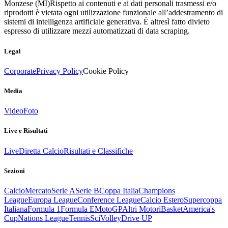
Monzese (MI)
Rispetto ai contenuti e ai dati personali trasmessi e/o
riprodotti è vietata ogni utilizzazione funzionale all’addestramento di
sistemi di intelligenza artificiale generativa. È altresì fatto divieto
espresso di utilizzare mezzi automatizzati di data scraping.
Legal
Corporate
Privacy Policy
Cookie Policy
Media
Video
Foto
Live e Risultati
Live
Diretta Calcio
Risultati e Classifiche
Sezioni
Calcio
Mercato
Serie A
Serie B
Coppa Italia
Champions
League
Europa League
Conference League
Calcio Estero
Supercoppa
Italiana
Formula 1
Formula E
MotoGP
Altri Motori
Basket
America's
Cup
Nations League
Tennis
Sci
Volley
Drive UP