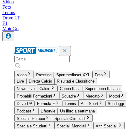
Video
Foto
Tennis
Drive UP
F1
MotoGp
Video
Pressing
Sportmediaset XXL
Foto
Live
Diretta Calcio
Risultati e Classifiche
News Live
Calcio
Coppa Italia
Supercoppa Italiana
Probabili Formazioni
Squadre
Mercato
Motori
Drive UP
Formula E
Tennis
Altri Sport
Sondaggi
Podcast
Lifestyle
Un libro a settimana
Speciali Europei
Speciali Olimpiadi
Speciale Scudetti
Speciali Mondiali
Altri Speciali