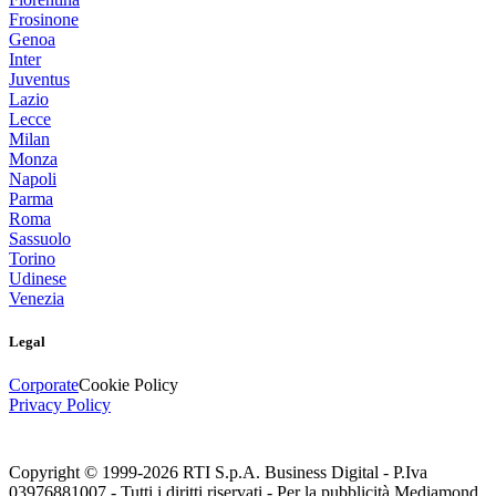
Frosinone
Genoa
Inter
Juventus
Lazio
Lecce
Milan
Monza
Napoli
Parma
Roma
Sassuolo
Torino
Udinese
Venezia
Legal
Corporate
Cookie Policy
Privacy Policy
Copyright © 1999-
2026
RTI S.p.A. Business Digital - P.Iva
03976881007 - Tutti i diritti riservati - Per la pubblicità Mediamond