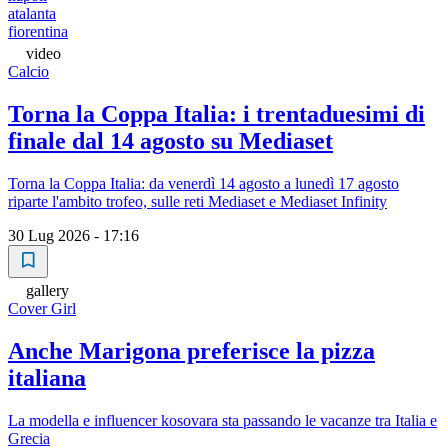
atalanta
fiorentina
video
Calcio
Torna la Coppa Italia: i trentaduesimi di
finale dal 14 agosto su Mediaset
Torna la Coppa Italia: da venerdì 14 agosto a lunedì 17 agosto
riparte l'ambito trofeo, sulle reti Mediaset e Mediaset Infinity
30 Lug 2026 - 17:16
gallery
Cover Girl
Anche Marigona preferisce la pizza
italiana
La modella e influencer kosovara sta passando le vacanze tra Italia e
Grecia