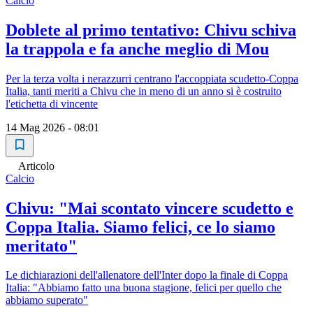
Calcio
Doblete al primo tentativo: Chivu schiva
la trappola e fa anche meglio di Mou
Per la terza volta i nerazzurri centrano l'accoppiata scudetto-Coppa
Italia, tanti meriti a Chivu che in meno di un anno si è costruito
l'etichetta di vincente
14 Mag 2026 - 08:01
Articolo
Calcio
Chivu: "Mai scontato vincere scudetto e
Coppa Italia. Siamo felici, ce lo siamo
meritato"
Le dichiarazioni dell'allenatore dell'Inter dopo la finale di Coppa
Italia: "Abbiamo fatto una buona stagione, felici per quello che
abbiamo superato"