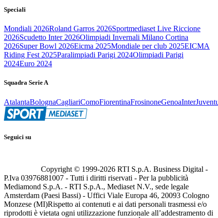
Speciali
Mondiali 2026
Roland Garros 2026
Sportmediaset Live Riccione
2026
Scudetto Inter 2026
Olimpiadi Invernali Milano Cortina
2026
Super Bowl 2026
Eicma 2025
Mondiale per club 2025
EICMA
Riding Fest 2025
Paralimpiadi Parigi 2024
Olimpiadi Parigi
2024
Euro 2024
Squadra Serie A
Atalanta
Bologna
Cagliari
Como
Fiorentina
Frosinone
Genoa
Inter
Juvent
Seguici su
Copyright © 1999-
2026
RTI S.p.A. Business Digital -
P.Iva 03976881007 - Tutti i diritti riservati - Per la pubblicità
Mediamond S.p.A. - RTI S.p.A., Mediaset N.V., sede legale
Amsterdam (Paesi Bassi) - Uffici Viale Europa 46, 20093 Cologno
Monzese (MI)
Rispetto ai contenuti e ai dati personali trasmessi e/o
riprodotti è vietata ogni utilizzazione funzionale all’addestramento di