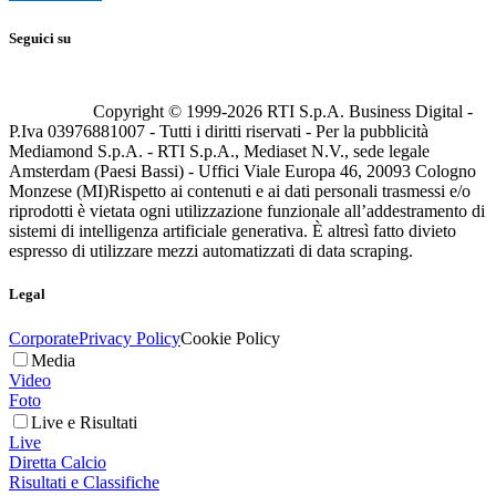
Seguici su
Copyright © 1999-
2026
RTI S.p.A. Business Digital -
P.Iva 03976881007 - Tutti i diritti riservati - Per la pubblicità
Mediamond S.p.A. - RTI S.p.A., Mediaset N.V., sede legale
Amsterdam (Paesi Bassi) - Uffici Viale Europa 46, 20093 Cologno
Monzese (MI)
Rispetto ai contenuti e ai dati personali trasmessi e/o
riprodotti è vietata ogni utilizzazione funzionale all’addestramento di
sistemi di intelligenza artificiale generativa. È altresì fatto divieto
espresso di utilizzare mezzi automatizzati di data scraping.
Legal
Corporate
Privacy Policy
Cookie Policy
Media
Video
Foto
Live e Risultati
Live
Diretta Calcio
Risultati e Classifiche