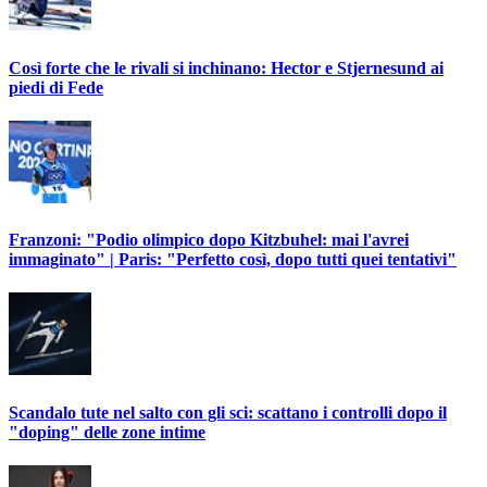
Così forte che le rivali si inchinano: Hector e Stjernesund ai
piedi di Fede
Franzoni: "Podio olimpico dopo Kitzbuhel: mai l'avrei
immaginato" | Paris: "Perfetto così, dopo tutti quei tentativi"
Scandalo tute nel salto con gli sci: scattano i controlli dopo il
"doping" delle zone intime