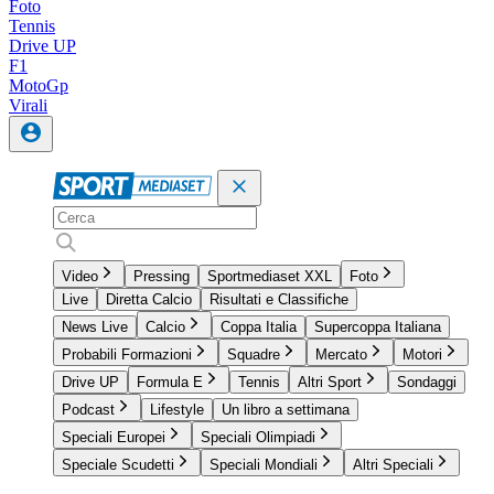
Foto
Tennis
Drive UP
F1
MotoGp
Virali
Video
Pressing
Sportmediaset XXL
Foto
Live
Diretta Calcio
Risultati e Classifiche
News Live
Calcio
Coppa Italia
Supercoppa Italiana
Probabili Formazioni
Squadre
Mercato
Motori
Drive UP
Formula E
Tennis
Altri Sport
Sondaggi
Podcast
Lifestyle
Un libro a settimana
Speciali Europei
Speciali Olimpiadi
Speciale Scudetti
Speciali Mondiali
Altri Speciali