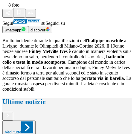
8
foto
Segui
su
Seguici su
whatsapp
discover
Brutto incidente durante le qualificazioni dell'
halfpipe maschile
a
Livigno, durante le Olimpiadi di Milano-Cortina 2026. Il 19enne
neozelandese
Finley Melville Ives
è caduto in maniera violenta sulla
neve dopo un salto, perdendo il controllo del suo trick,
battendo
collo e testa in modo scomposto
. Campione del mondo in carica
della specialità e tra i favoriti per una medaglia, Finley Melville Ives
è rimasto fermo a terra per alcuni secondi ed è stato in seguito
soccorso dal personale sanitario che lo ha
portato via in barella.
La
gara è rimasta sospesa per diversi minuti. L'atleta è cosciente e in
condizioni stabili.
Ultime notizie
Vedi tutte