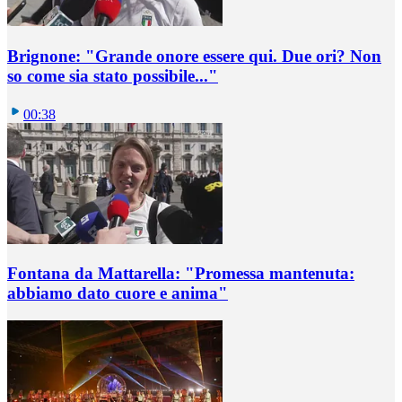
Brignone: "Grande onore essere qui. Due ori? Non
so come sia stato possibile..."
00:38
Fontana da Mattarella: "Promessa mantenuta:
abbiamo dato cuore e anima"