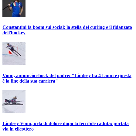
Constantini fa boom sui social: la stella del curling e il fidanzato
dell'hockey
Vonn, annuncio shock del padre: "Lindsey ha 41 anni e questa
è la fine della sua carriera"
Lindsey Vonn, urla di dolore dopo la terribile caduta: portata
via in elicottero