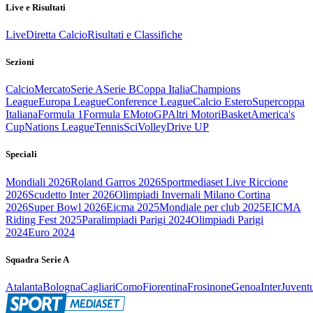
Live e Risultati
Live
Diretta Calcio
Risultati e Classifiche
Sezioni
Calcio
Mercato
Serie A
Serie B
Coppa Italia
Champions
League
Europa League
Conference League
Calcio Estero
Supercoppa
Italiana
Formula 1
Formula E
MotoGP
Altri Motori
Basket
America's
Cup
Nations League
Tennis
Sci
Volley
Drive UP
Speciali
Mondiali 2026
Roland Garros 2026
Sportmediaset Live Riccione
2026
Scudetto Inter 2026
Olimpiadi Invernali Milano Cortina
2026
Super Bowl 2026
Eicma 2025
Mondiale per club 2025
EICMA
Riding Fest 2025
Paralimpiadi Parigi 2024
Olimpiadi Parigi
2024
Euro 2024
Squadra Serie A
Atalanta
Bologna
Cagliari
Como
Fiorentina
Frosinone
Genoa
Inter
Juvent