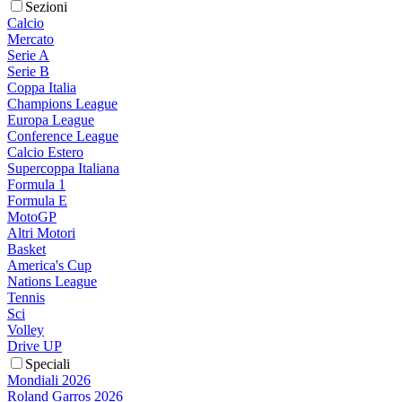
Sezioni
Calcio
Mercato
Serie A
Serie B
Coppa Italia
Champions League
Europa League
Conference League
Calcio Estero
Supercoppa Italiana
Formula 1
Formula E
MotoGP
Altri Motori
Basket
America's Cup
Nations League
Tennis
Sci
Volley
Drive UP
Speciali
Mondiali 2026
Roland Garros 2026