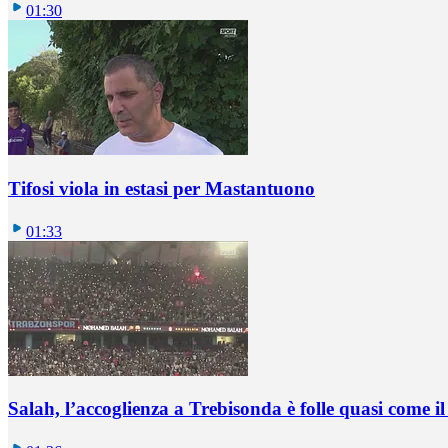
01:30
Tifosi viola in estasi per Mastantuono
01:33
Salah, l’accoglienza a Trebisonda è folle quasi come i