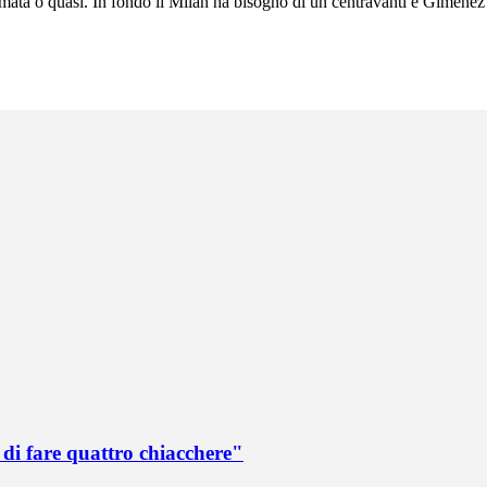
amata o quasi. In fondo il Milan ha bisogno di un centravanti e Gimene
di fare quattro chiacchere"