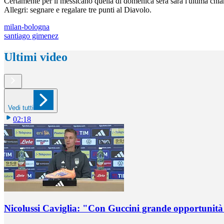
Certamente per il messicano quella di domenica sera sarà l'ultima chi
Allegri: segnare e regalare tre punti al Diavolo.
milan-bologna
santiago gimenez
Ultimi video
Vedi tutti
02:18
Nicolussi Caviglia: "Con Guccini grande opportunità 