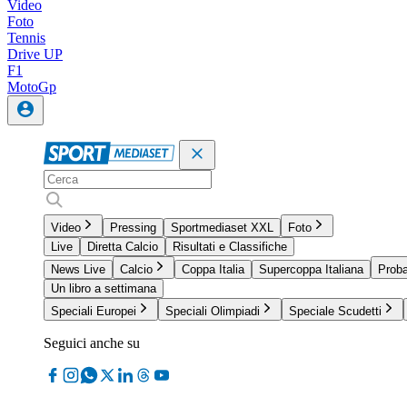
Video
Foto
Tennis
Drive UP
F1
MotoGp
Video
Pressing
Sportmediaset XXL
Foto
Live
Diretta Calcio
Risultati e Classifiche
News Live
Calcio
Coppa Italia
Supercoppa Italiana
Proba
Un libro a settimana
Speciali Europei
Speciali Olimpiadi
Speciale Scudetti
Seguici anche su