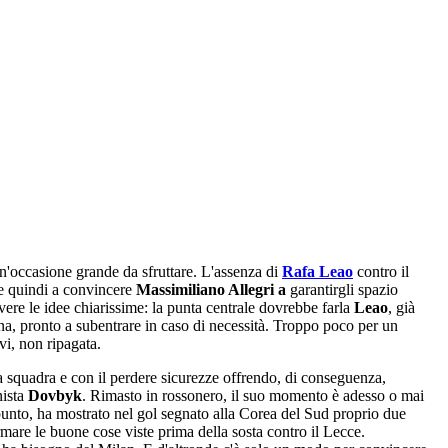
n'occasione grande da sfruttare. L'assenza di
Rafa Leao
contro il
are quindi a convincere
Massimiliano Allegri a
garantirgli spazio
vere le idee chiarissime: la punta centrale dovrebbe farla
Leao
, già
na, pronto a subentrare in caso di necessità. Troppo poco per un
ivi, non ripagata.
ella squadra e con il perdere sicurezze offrendo, di conseguenza,
nista
Dovbyk
. Rimasto in rossonero, il suo momento è adesso o mai
appunto, ha mostrato nel gol segnato alla Corea del Sud proprio due
ermare le buone cose viste prima della sosta contro il Lecce.