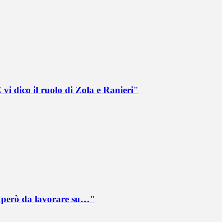
vi dico il ruolo di Zola e Ranieri"
è però da lavorare su…"