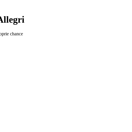
llegri
roprie chance