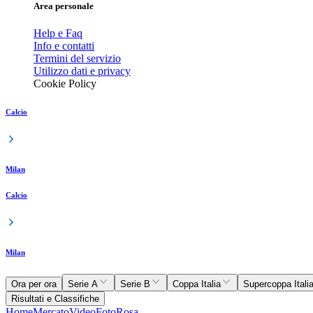
Area personale
Help e Faq
Info e contatti
Termini del servizio
Utilizzo dati e privacy
Cookie Policy
Calcio
Milan
Calcio
Milan
Ora per ora
Serie A
Serie B
Coppa Italia
Supercoppa Itali
Risultati e Classifiche
Home
Mercato
Video
Foto
Rosa