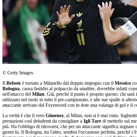
© Getty Images
Il
Bebote
è tornato a Milanello dal doppio impegno con il
Messico
co
Bologna
, causa fastidio al polpaccio da smaltire, dovrebbe infatti con
nell'attacco del
Milan
. Già, perché il punto è proprio questo: chi sarà
utilizzato nel ruolo in tutto il pre-campionato, e alle sue spalle si alte
attaccante arrivato dal Feyenoord con in dote una valanga di gol e il co
La verità è che il vero
Gimenez
, al Milan, non si è mai visto. Inghiott
prestazioni così deludenti da consigliare a
Igli Tare
di metterlo sul me
più. Ha l'obbligo di ritrovarsi, che per un attaccante significa segnare
giorni fa. Il Bologna, tra l'altro, sembra l'occasione perfetta, perché c