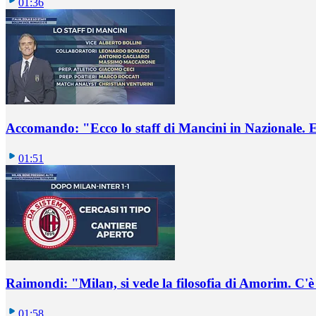
01:36
Accomando: "Ecco lo staff di Mancini in Nazionale. E 
01:51
Raimondi: "Milan, si vede la filosofia di Amorim. C'
01:58