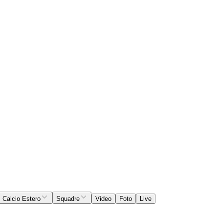
Calcio Estero
Squadre
Video
Foto
Live