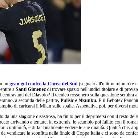
n un
gran gol contro la Corea del Sud
(segnato all'ultimo minuto) e u
sentire a
Santi Gimenez
di trovare spazio nell'undici titolare e di prov
 il centravanti del Diavolo? Il tecnico rossonero sulla questione sembra a
rneranno, a seconda delle partite,
Pulisic e Nkunku
. E il Bebote? Panchi
mpito di caricarsi il Milan sulle spalle. Aspettativa poi, per diversi mot
ito da una stagione disastrosa, ha finito per il deprimersi con il resto d
rcato arrivando a tentare, in extremis, lo scambio poi fallito con il roma
 con continuità, e di far finalmente vedere le sue qualità. Qualità che, 
'è da vendicare la sconfitta nella finale di Coppa Italia e ci sono da conf