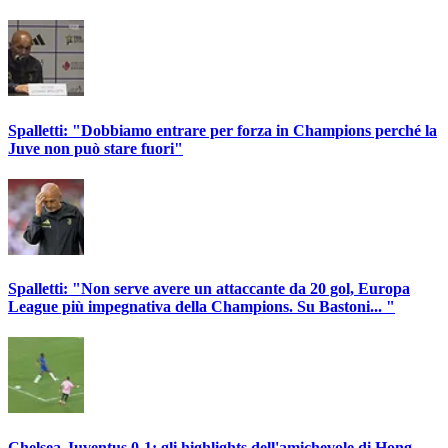
Spalletti: "Dobbiamo entrare per forza in Champions perché la
Juve non può stare fuori"
Spalletti: "Non serve avere un attaccante da 20 gol, Europa
League più impegnativa della Champions. Su Bastoni... "
Chelsea-Juventus 0-1: gli highlights dell'amichevole di Hong