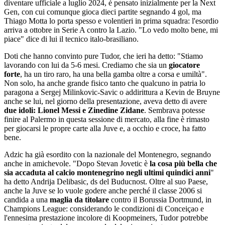
diventare ufficiale a luglio 2024, è pensato inizialmente per la Next
Gen, con cui comunque gioca dieci partite segnando 4 gol, ma
Thiago Motta lo porta spesso e volentieri in prima squadra: l'esordio
arriva a ottobre in Serie A contro la Lazio. "Lo vedo molto bene, mi
piace" dice di lui il tecnico italo-brasiliano.
Doti che hanno convinto pure Tudor, che ieri ha detto: "Stiamo
lavorando con lui da 5-6 mesi. Crediamo che sia un
giocatore
forte
, ha un tiro raro, ha una bella gamba oltre a corsa e umiltà".
Non solo, ha anche grande fisico tanto che qualcuno in patria lo
paragona a Sergej Milinkovic-Savic o addirittura a Kevin de Bruyne
anche se lui, nel giorno della presentazione, aveva detto di avere
due idoli: Lionel Messi e Zinedine Zidane
. Sembrava potesse
finire al Palermo in questa sessione di mercato, alla fine è rimasto
per giocarsi le propre carte alla Juve e, a occhio e croce, ha fatto
bene.
Adzic ha già esordito con la nazionale del Montenegro, segnando
anche in amichevole. "Dopo Stevan Jovetic è
la cosa più bella che
sia accaduta al calcio montenegrino negli ultimi quindici anni
"
ha detto Andrija Delibasic, ds del Buducnost. Oltre al suo Paese,
anche la Juve se lo vuole godere anche perché il classe 2006 si
candida a una
maglia da titolare
contro il Borussia Dortmund, in
Champions League: considerando le condizioni di Conceiçao e
l'ennesima prestazione incolore di Koopmeiners, Tudor potrebbe