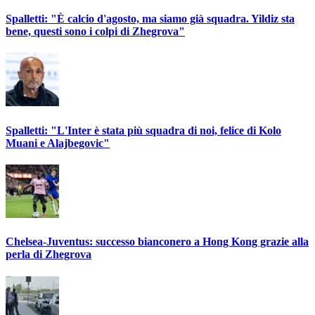
Spalletti: "È calcio d'agosto, ma siamo già squadra. Yildiz sta
bene, questi sono i colpi di Zhegrova"
Spalletti: "L'Inter è stata più squadra di noi, felice di Kolo
Muani e Alajbegovic"
Chelsea-Juventus: successo bianconero a Hong Kong grazie alla
perla di Zhegrova