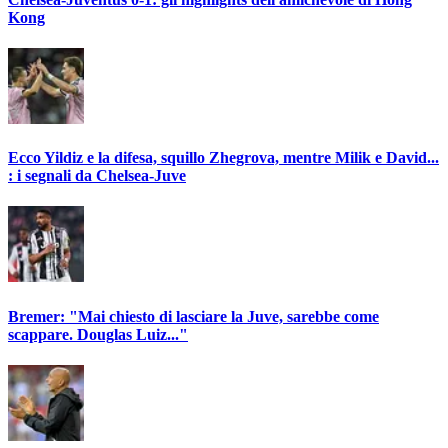
Kong
Ecco Yildiz e la difesa, squillo Zhegrova, mentre Milik e David...
: i segnali da Chelsea-Juve
Bremer: "Mai chiesto di lasciare la Juve, sarebbe come
scappare. Douglas Luiz..."