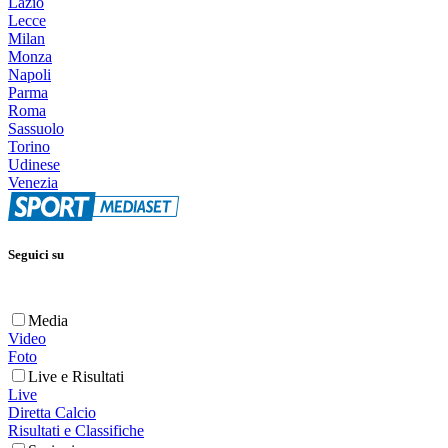
Lazio
Lecce
Milan
Monza
Napoli
Parma
Roma
Sassuolo
Torino
Udinese
Venezia
Seguici su
Media
Video
Foto
Live e Risultati
Live
Diretta Calcio
Risultati e Classifiche