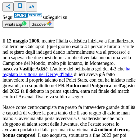
Segui
su
Seguici su
whatsapp
discover
Il
12 maggio 2006
, mentre l'Italia calcistica iniziava a familiarizzare
col termine Calciopoli (quel giorno esatto 41 persone furono iscritte
nel registro degli indagati dando informalmente via al processo) e
non sapeva che due mesi dopo sarebbe diventata ancora una volta
Campione del Mondo, molto più lontano, in Montenegro,
nasceva
Vasilije Adžić
. L'autore del bellissimo gol del 4-3 che
ha
regalato la vittoria nel Derby d'Italia
di ieri aveva già fatto
intravedere il proprio talento nel Polet Stars, con cui ha iniziato nelle
giovanili, ma soprattutto nel
FK Budućnost Podgorica
: nell'agosto
del 2022 fa il debutto in prima squadra, entra nel finale del match
contro l'Arsenal Tivat e va subito a segno.
Nasce come centrocampista ma presto fa intravedere grande duttilità
e capacità di vedere la porta tanto che il suo raggio di azione man
mano si avvicina alla porta avversaria. Caratteristiche che non
sfuggono ai talent scout della Juventus, che l'estate scorsa lo
avevano portato in Italia per una cifra vicina ai
4 milioni di euro,
bonus compresi
. Il suo acquisto, strutturato a fine 2023 per poi