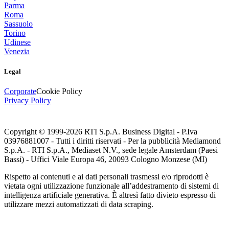
Parma
Roma
Sassuolo
Torino
Udinese
Venezia
Legal
Corporate
Cookie Policy
Privacy Policy
Copyright © 1999-
2026
RTI S.p.A. Business Digital - P.Iva
03976881007 - Tutti i diritti riservati - Per la pubblicità Mediamond
S.p.A. - RTI S.p.A., Mediaset N.V., sede legale Amsterdam (Paesi
Bassi) - Uffici Viale Europa 46, 20093 Cologno Monzese (MI)
Rispetto ai contenuti e ai dati personali trasmessi e/o riprodotti è
vietata ogni utilizzazione funzionale all’addestramento di sistemi di
intelligenza artificiale generativa. È altresì fatto divieto espresso di
utilizzare mezzi automatizzati di data scraping.