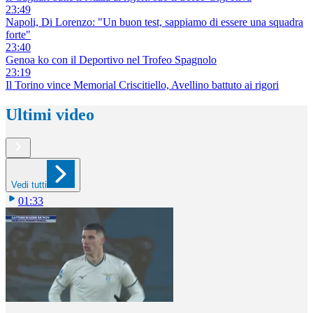
23:49
Napoli, Di Lorenzo: "Un buon test, sappiamo di essere una squadra
forte"
23:40
Genoa ko con il Deportivo nel Trofeo Spagnolo
23:19
Il Torino vince Memorial Criscitiello, Avellino battuto ai rigori
Ultimi video
Vedi tutti
01:33