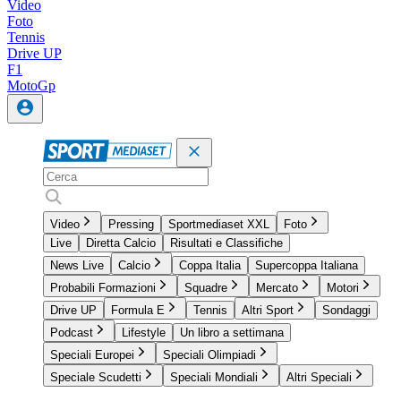
Video
Foto
Tennis
Drive UP
F1
MotoGp
Video
Pressing
Sportmediaset XXL
Foto
Live
Diretta Calcio
Risultati e Classifiche
News Live
Calcio
Coppa Italia
Supercoppa Italiana
Probabili Formazioni
Squadre
Mercato
Motori
Drive UP
Formula E
Tennis
Altri Sport
Sondaggi
Podcast
Lifestyle
Un libro a settimana
Speciali Europei
Speciali Olimpiadi
Speciale Scudetti
Speciali Mondiali
Altri Speciali