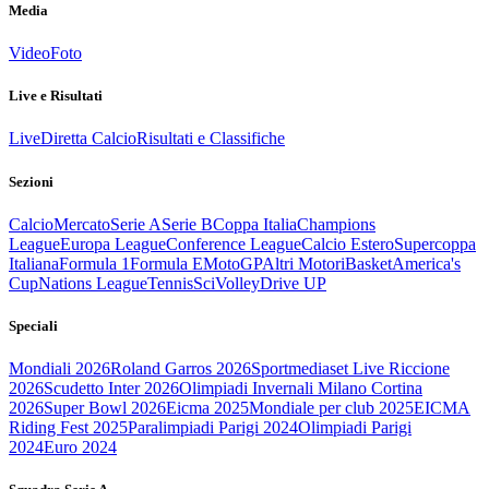
Media
Video
Foto
Live e Risultati
Live
Diretta Calcio
Risultati e Classifiche
Sezioni
Calcio
Mercato
Serie A
Serie B
Coppa Italia
Champions
League
Europa League
Conference League
Calcio Estero
Supercoppa
Italiana
Formula 1
Formula E
MotoGP
Altri Motori
Basket
America's
Cup
Nations League
Tennis
Sci
Volley
Drive UP
Speciali
Mondiali 2026
Roland Garros 2026
Sportmediaset Live Riccione
2026
Scudetto Inter 2026
Olimpiadi Invernali Milano Cortina
2026
Super Bowl 2026
Eicma 2025
Mondiale per club 2025
EICMA
Riding Fest 2025
Paralimpiadi Parigi 2024
Olimpiadi Parigi
2024
Euro 2024