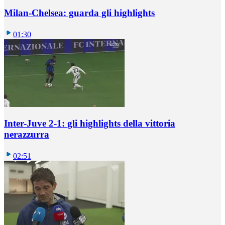
Milan-Chelsea: guarda gli highlights
01:30
Inter-Juve 2-1: gli highlights della vittoria
nerazzurra
02:51