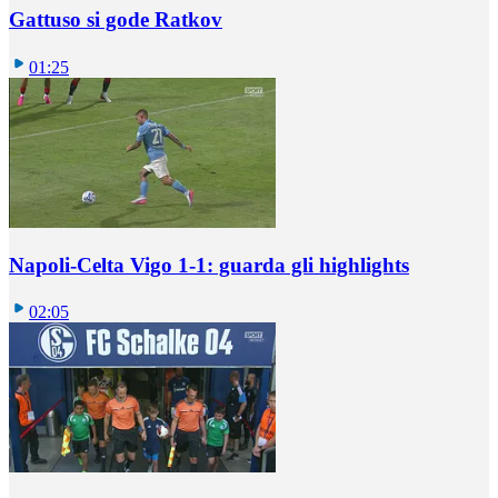
Gattuso si gode Ratkov
01:25
Napoli-Celta Vigo 1-1: guarda gli highlights
02:05