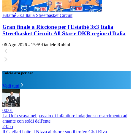
Estathé 3x3 Italia Streetbasket Circuit
Gran finale a Riccione per l'Estathé 3x3 Italia
Streetbasket Circuit: All Star e DKB regine d'Italia
06 Ago 2026 - 15:59
Daniele Rubini
Calcio ora per ora
Vedi tutti
00:01
La Uefa scava nel passato di Infantino: indagine su risarcimento ad
amante con soldi dell'ente
23:55
Il Cagliari batte il Nizza ai rigori: suo il trofeo Gigi Riva