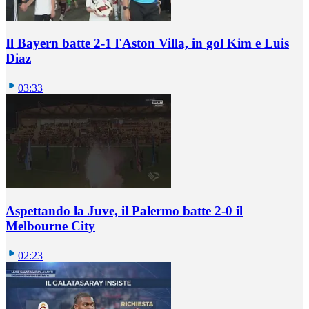
Il Bayern batte 2-1 l'Aston Villa, in gol Kim e Luis
Diaz
03:33
Aspettando la Juve, il Palermo batte 2-0 il
Melbourne City
02:23