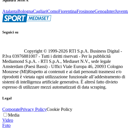
Squadra Serie A
Atalanta
Bologna
Cagliari
Como
Fiorentina
Frosinone
Genoa
Inter
Juvent
Seguici su
Copyright © 1999-
2026
RTI S.p.A. Business Digital -
P.Iva 03976881007 - Tutti i diritti riservati - Per la pubblicità
Mediamond S.p.A. - RTI S.p.A., Mediaset N.V., sede legale
Amsterdam (Paesi Bassi) - Uffici Viale Europa 46, 20093 Cologno
Monzese (MI)
Rispetto ai contenuti e ai dati personali trasmessi e/o
riprodotti è vietata ogni utilizzazione funzionale all’addestramento di
sistemi di intelligenza artificiale generativa. È altresì fatto divieto
espresso di utilizzare mezzi automatizzati di data scraping.
Legal
Corporate
Privacy Policy
Cookie Policy
Media
Video
Foto