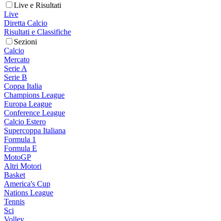
Live e Risultati
Live
Diretta Calcio
Risultati e Classifiche
Sezioni
Calcio
Mercato
Serie A
Serie B
Coppa Italia
Champions League
Europa League
Conference League
Calcio Estero
Supercoppa Italiana
Formula 1
Formula E
MotoGP
Altri Motori
Basket
America's Cup
Nations League
Tennis
Sci
Volley