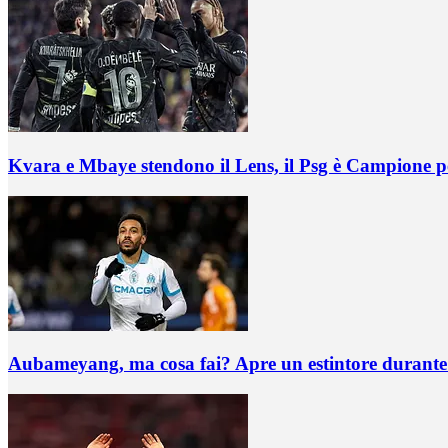
Kvara e Mbaye stendono il Lens, il Psg è Campione pe
Aubameyang, ma cosa fai? Apre un estintore durante un