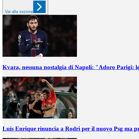
Vai alla sezione
Kvara, nessuna nostalgia di Napoli: "Adoro Parigi: le
Luis Enrique rinuncia a Rodri per il nuovo Psg ma pu