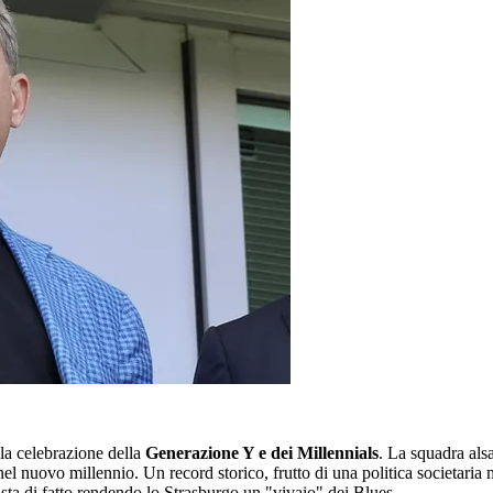
la celebrazione della
Generazione Y e dei Millennials
. La squadra als
nel nuovo millennio. Un record storico, frutto di una politica societaria m
sta di fatto rendendo lo Strasburgo un "vivaio" dei Blues.