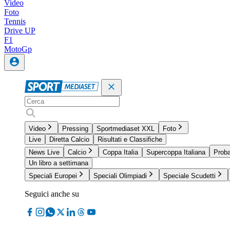
Video
Foto
Tennis
Drive UP
F1
MotoGp
Video
Pressing
Sportmediaset XXL
Foto
Live
Diretta Calcio
Risultati e Classifiche
News Live
Calcio
Coppa Italia
Supercoppa Italiana
Proba
Un libro a settimana
Speciali Europei
Speciali Olimpiadi
Speciale Scudetti
Seguici anche su