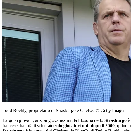
Todd Boehly, proprietario di Strasburgo e Chelsea © Getty Images
Largo ai giovani, anzi ai giovanissimi: la filosofia dello
Strasburgo
è 
francese, ha infatti schierato
solo giocatori nati dopo il 2000
, quindi 
Strasburgo è la stessa del Chelsea
, la BlueCo di Teddy Boehly, che 