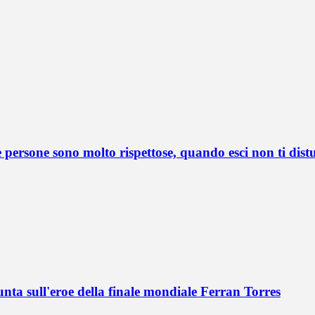
 persone sono molto rispettose, quando esci non ti dis
nta sull'eroe della finale mondiale Ferran Torres