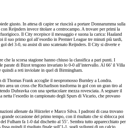
ede giusto. In attesa di capire se riuscirà a portare Donnarumma sulla
, con Reijnders invece titolare a centrocampo. A trovare per primi la
 fuorigioco. Il City recepisce il messaggio e suona la carica: Haaland
oi il suo primo gol all’esordio in Premier League tre minuti più tardi,
l del 3-0, su assist di uno scatenato Reijnders. Il City si diverte e
e che la scorsa stagione hanno chiuso la classifica a pari punti. I
rate di Bizot tengono invariato lo 0-0 all’intervallo. Al 66’ il Villa
de quindi a reti inviolate in quel di Birmingham.
nham di Thomas Frank accoglie il neopromosso Burnley a Londra.
ntro area un cross che Richarlison trasforma in gol con un gran tiro al
battendo Dubravka con una spettacolare mezza rovesciata. A segnare il
a netta l’esordio in campionato degli Spurs di Vicario, che provano
azioni allenate da Hürzeler e Marco Silva. I padroni di casa trovano
 grande occasione del primo tempo, con il risultato che si sblocca poi
 del Fulham fa 1-0 dal dischetto al 55’. Sembra tutto apparecchiato per
sa quindi il risultato finale sull’1-1, sugli sviluppi di un calcio