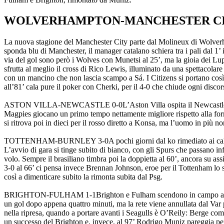
WOLVERHAMPTON-MANCHESTER CIT
La nuova stagione del Manchester City parte dal Molineux di Wolverham
sponda blu di Manchester, il manager catalano schiera tra i pali dal 1’
via del gol sono però i Wolves con Munetsi al 25’, ma la gioia dei Lupi
sfrutta al meglio il cross di Rico Lewis, illuminato da una spettacolare
con un mancino che non lascia scampo a Sá. I Citizens si portano così s
all’81’ cala pure il poker con Cherki, per il 4-0 che chiude ogni disco
ASTON VILLA-NEWCASTLE 0-0
L’Aston Villa ospita il Newcastle
Magpies giocano un primo tempo nettamente migliore rispetto alla forma
si ritrova poi in dieci per il rosso diretto a Konsa, ma l’uomo in più n
TOTTENHAM-BURNLEY 3-0
A pochi giorni dal ko rimediato ai c
L’avvio di gara si tinge subito di bianco, con gli Spurs che passano inf
volo. Sempre il brasiliano timbra poi la doppietta al 60’, ancora su a
3-0 al 66’ ci pensa invece Brennan Johnson, eroe per il Tottenham lo 
così a dimenticare subito la rimonta subita dal Psg.
BRIGHTON-FULHAM 1-1
Brighton e Fulham scendono in campo all’
un gol dopo appena quattro minuti, ma la rete viene annullata dal Var 
nella ripresa, quando a portare avanti i Seagulls è O’Reily: Berge com
un successo del Brighton e, invece, al 97’ Rodrigo Muniz pareggia per il