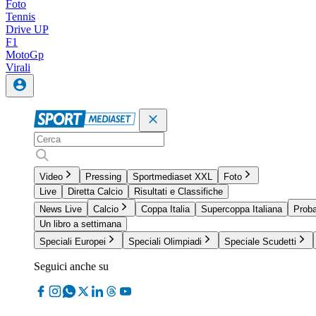
Foto
Tennis
Drive UP
F1
MotoGp
Virali
Video
Pressing
Sportmediaset XXL
Foto
Live
Diretta Calcio
Risultati e Classifiche
News Live
Calcio
Coppa Italia
Supercoppa Italiana
Proba
Un libro a settimana
Speciali Europei
Speciali Olimpiadi
Speciale Scudetti
Seguici anche su