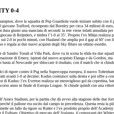
Y 0-4
pton, dove la squadra di Pep Guardiola vuole iniziare subito con il pi
 il giovane Trafford, ricomprato dal Burnley per circa 34 milioni di euro
 dura giusto una manciata di secondi: la rete viene infatti annullata per
 giocata di Reijnders, e timbra l’1-0 al 35’. Proprio l’ex Milan realizza p
ul 2-0 in pochi minuti, con Haaland che amplia poi il gap al 60’ con il go
rso e regala ai due nuovi acquisti degli Sky Blues un ottimo esordio.
 di Sandro Tonali al Villa Park, dove va in scena la sfida tra due squadr
zione di Emery, ispirati dal nuovo acquisto Elanga e da Gordon, ma le pa
on basta al Newcastle per sbloccare il risultato, con il match che si chiu
alci di rigore contro il Psg nella Supercoppa europea, il nuovo Totte
atti avanti 1-0 al decimo: Kudus costruisce sulla destra e poi offre a ce
ssist di Kudus: l’ex Everton realizza un meraviglioso gol da copertina, 
scorso anno in finale di Europa League. Si chiude quindi con una vittori
Amex Stadium, per la partita che dà avvio alla stagione delle due form
perché il pallone era uscito dal campo in precedenza. Questa resta la più
mette un fallo da rigore su Rutter e l’ex prodotto proprio dell’Academy
 Fulham. Obiettivo di mercato dell’Atalanta, il centravanti dei Whites fis