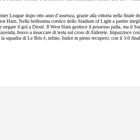
ier League dopo otto anni d’assenza, grazie alla vittoria nella finale d
West Ham. Nella bellissima cornice dello Stadium of Light a partire meg
r negare il gol a Diouf. Il West Ham gestisce il possesso palla, ma il Su
ayenda, bravo a insaccare di testa sul cross di Alderete. Impazzisce cos
 la squadra di Le Bris è, infine, Isidor in pieno recupero, con il 3-0 fi