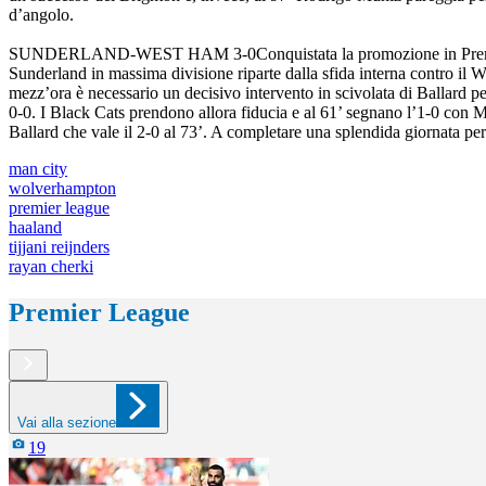
d’angolo.
SUNDERLAND-WEST HAM 3-0
Conquistata la promozione in Prem
Sunderland in massima divisione riparte dalla sfida interna contro il 
mezz’ora è necessario un decisivo intervento in scivolata di Ballard pe
0-0. I Black Cats prendono allora fiducia e al 61’ segnano l’1-0 con M
Ballard che vale il 2-0 al 73’. A completare una splendida giornata per
man city
wolverhampton
premier league
haaland
tijjani reijnders
rayan cherki
Premier League
Vai alla sezione
19