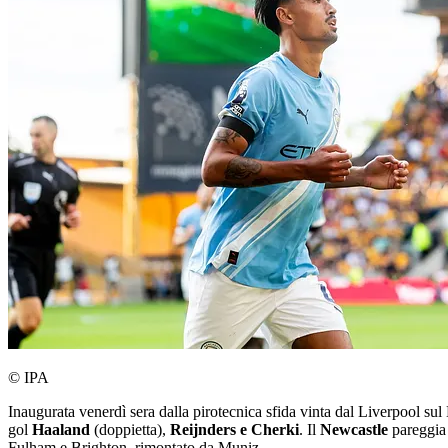
© IPA
Inaugurata venerdì sera dalla pirotecnica sfida vinta dal Liverpool s
gol
Haaland
(doppietta),
Reijnders e Cherki
. Il
Newcastle
pareggia 
Fulham e Brighton, rimontato da Muniz.