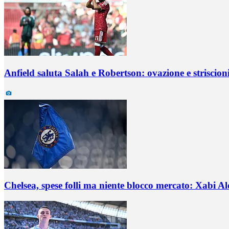
Anfield saluta Salah e Robertson: ovazione e striscio
Chelsea, spese folli ma niente blocco mercato: Xabi A