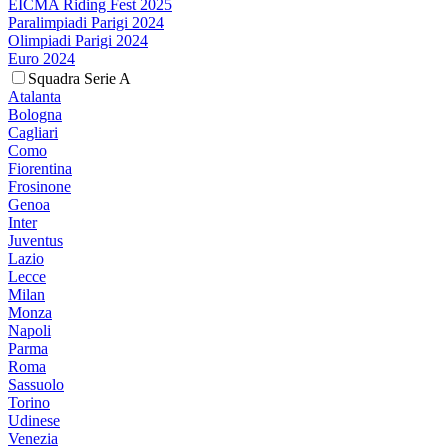
EICMA Riding Fest 2025
Paralimpiadi Parigi 2024
Olimpiadi Parigi 2024
Euro 2024
Squadra Serie A
Atalanta
Bologna
Cagliari
Como
Fiorentina
Frosinone
Genoa
Inter
Juventus
Lazio
Lecce
Milan
Monza
Napoli
Parma
Roma
Sassuolo
Torino
Udinese
Venezia