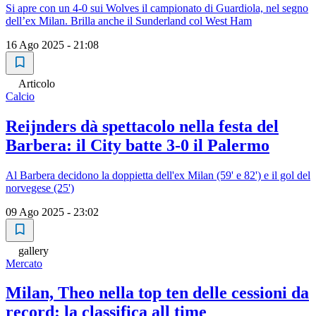
Si apre con un 4-0 sui Wolves il campionato di Guardiola, nel segno
dell’ex Milan. Brilla anche il Sunderland col West Ham
16 Ago 2025 - 21:08
Articolo
Calcio
Reijnders dà spettacolo nella festa del
Barbera: il City batte 3-0 il Palermo
Al Barbera decidono la doppietta dell'ex Milan (59' e 82') e il gol del
norvegese (25')
09 Ago 2025 - 23:02
gallery
Mercato
Milan, Theo nella top ten delle cessioni da
record: la classifica all time