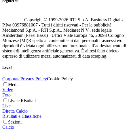
Seguici su
Copyright © 1999-
2026
RTI S.p.A. Business Digital -
P.Iva 03976881007 - Tutti i diritti riservati - Per la pubblicità
Mediamond S.p.A. - RTI S.p.A., Mediaset N.V., sede legale
Amsterdam (Paesi Bassi) - Uffici Viale Europa 46, 20093 Cologno
Monzese (MI)
Rispetto ai contenuti e ai dati personali trasmessi e/o
riprodotti è vietata ogni utilizzazione funzionale all’addestramento di
sistemi di intelligenza artificiale generativa. È altresì fatto divieto
espresso di utilizzare mezzi automatizzati di data scraping.
Legal
Corporate
Privacy Policy
Cookie Policy
Media
Video
Foto
Live e Risultati
Live
Diretta Calcio
Risultati e Classifiche
Sezioni
Calcio