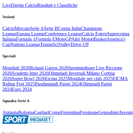
Live
Diretta Calcio
Risultati e Classifiche
Sezioni
Calcio
Mercato
Serie A
Serie B
Coppa Italia
Champions
League
Europa League
Conference League
Calcio Estero
Supercoppa
Italiana
Formula 1
Formula E
MotoGP
Altri Motori
Basket
America's
Cup
Nations League
Tennis
Sci
Volley
Drive UP
Speciali
Mondiali 2026
Roland Garros 2026
Sportmediaset Live Riccione
2026
Scudetto Inter 2026
Olimpiadi Invernali Milano Cortina
2026
Super Bowl 2026
Eicma 2025
Mondiale per club 2025
EICMA
Riding Fest 2025
Paralimpiadi Parigi 2024
Olimpiadi Parigi
2024
Euro 2024
Squadra Serie A
Atalanta
Bologna
Cagliari
Como
Fiorentina
Frosinone
Genoa
Inter
Juvent