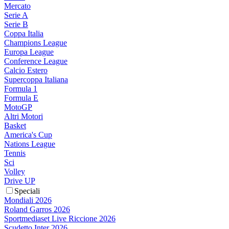
Mercato
Serie A
Serie B
Coppa Italia
Champions League
Europa League
Conference League
Calcio Estero
Supercoppa Italiana
Formula 1
Formula E
MotoGP
Altri Motori
Basket
America's Cup
Nations League
Tennis
Sci
Volley
Drive UP
Speciali
Mondiali 2026
Roland Garros 2026
Sportmediaset Live Riccione 2026
Scudetto Inter 2026