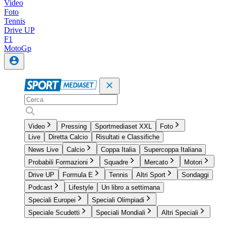
Video
Foto
Tennis
Drive UP
F1
MotoGp
Video
Pressing
Sportmediaset XXL
Foto
Live
Diretta Calcio
Risultati e Classifiche
News Live
Calcio
Coppa Italia
Supercoppa Italiana
Probabili Formazioni
Squadre
Mercato
Motori
Drive UP
Formula E
Tennis
Altri Sport
Sondaggi
Podcast
Lifestyle
Un libro a settimana
Speciali Europei
Speciali Olimpiadi
Speciale Scudetti
Speciali Mondiali
Altri Speciali