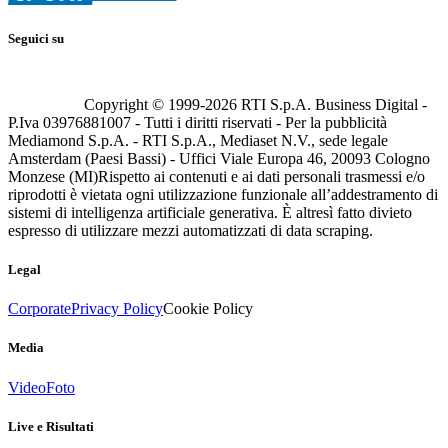
Seguici su
Copyright © 1999-
2026
RTI S.p.A. Business Digital -
P.Iva 03976881007 - Tutti i diritti riservati - Per la pubblicità
Mediamond S.p.A. - RTI S.p.A., Mediaset N.V., sede legale
Amsterdam (Paesi Bassi) - Uffici Viale Europa 46, 20093 Cologno
Monzese (MI)
Rispetto ai contenuti e ai dati personali trasmessi e/o
riprodotti è vietata ogni utilizzazione funzionale all’addestramento di
sistemi di intelligenza artificiale generativa. È altresì fatto divieto
espresso di utilizzare mezzi automatizzati di data scraping.
Legal
Corporate
Privacy Policy
Cookie Policy
Media
Video
Foto
Live e Risultati