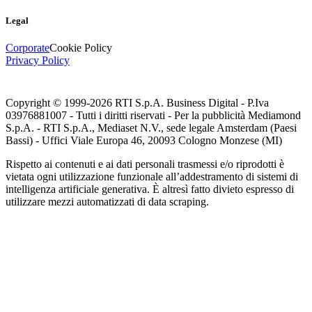
Legal
Corporate
Cookie Policy
Privacy Policy
Copyright © 1999-
2026
RTI S.p.A. Business Digital - P.Iva
03976881007 - Tutti i diritti riservati - Per la pubblicità Mediamond
S.p.A. - RTI S.p.A., Mediaset N.V., sede legale Amsterdam (Paesi
Bassi) - Uffici Viale Europa 46, 20093 Cologno Monzese (MI)
Rispetto ai contenuti e ai dati personali trasmessi e/o riprodotti è
vietata ogni utilizzazione funzionale all’addestramento di sistemi di
intelligenza artificiale generativa. È altresì fatto divieto espresso di
utilizzare mezzi automatizzati di data scraping.