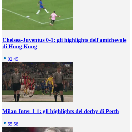
Chelsea-Juventus 0-1: gli highlights dell'amichevole
di Hong Kong
02:45
Milan-Inter 1-1: gli highlights del derby di Perth
55:58