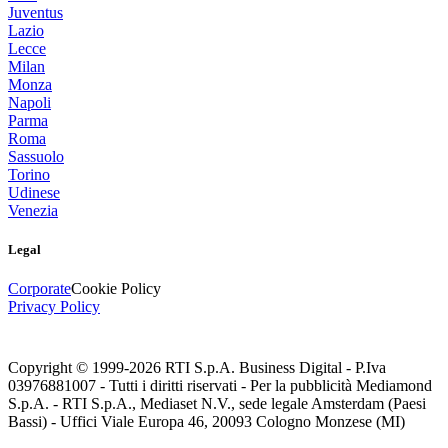
Juventus
Lazio
Lecce
Milan
Monza
Napoli
Parma
Roma
Sassuolo
Torino
Udinese
Venezia
Legal
Corporate
Cookie Policy
Privacy Policy
Copyright © 1999-
2026
RTI S.p.A. Business Digital - P.Iva
03976881007 - Tutti i diritti riservati - Per la pubblicità Mediamond
S.p.A. - RTI S.p.A., Mediaset N.V., sede legale Amsterdam (Paesi
Bassi) - Uffici Viale Europa 46, 20093 Cologno Monzese (MI)