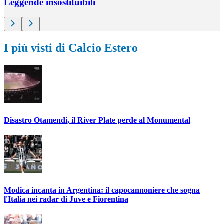
Leggende insostituibili
I più visti di Calcio Estero
Disastro Otamendi, il River Plate perde al Monumental
Modica incanta in Argentina: il capocannoniere che sogna
l'Italia nei radar di Juve e Fiorentina