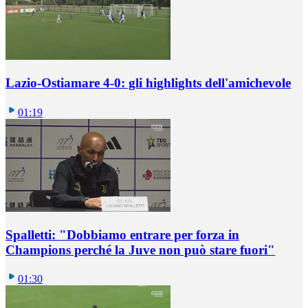
Lazio-Ostiamare 4-0: gli highlights dell'amichevole
01:19
Spalletti: "Dobbiamo entrare per forza in
Champions perché la Juve non può stare fuori"
01:30