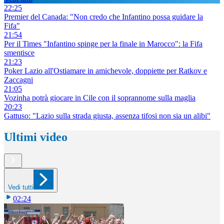
22:25
Premier del Canada: "Non credo che Infantino possa guidare la
Fifa"
21:54
Per il Times "Infantino spinge per la finale in Marocco": la Fifa
smentisce
21:23
Poker Lazio all'Ostiamare in amichevole, doppiette per Ratkov e
Zaccagni
21:05
Vozinha potrà giocare in Cile con il soprannome sulla maglia
20:23
Gattuso: "Lazio sulla strada giusta, assenza tifosi non sia un alibi"
Ultimi video
Vedi tutti
02:24