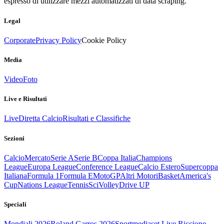
espresso di utilizzare mezzi automatizzati di data scraping.
Legal
Corporate
Privacy Policy
Cookie Policy
Media
Video
Foto
Live e Risultati
Live
Diretta Calcio
Risultati e Classifiche
Sezioni
Calcio
Mercato
Serie A
Serie B
Coppa Italia
Champions
League
Europa League
Conference League
Calcio Estero
Supercoppa
Italiana
Formula 1
Formula E
MotoGP
Altri Motori
Basket
America's
Cup
Nations League
Tennis
Sci
Volley
Drive UP
Speciali
Mondiali 2026
Roland Garros 2026
Sportmediaset Live Riccione