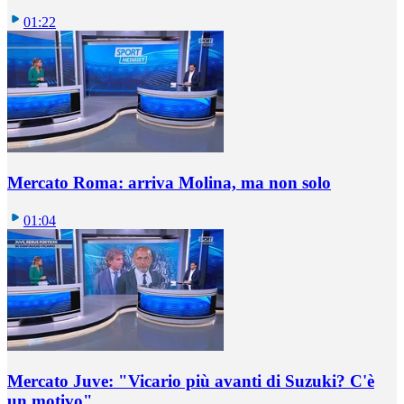
01:22
Mercato Roma: arriva Molina, ma non solo
01:04
Mercato Juve: "Vicario più avanti di Suzuki? C'è
un motivo"