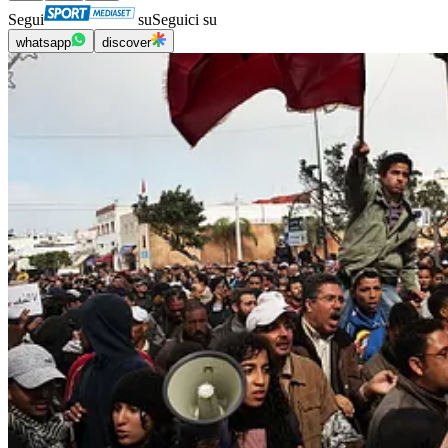
Segui
su
Seguici su
whatsapp
discover