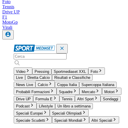
Foto
Tennis
Drive UP
F1
MotoGp
Virali
Video
Pressing
Sportmediaset XXL
Foto
Live
Diretta Calcio
Risultati e Classifiche
News Live
Calcio
Coppa Italia
Supercoppa Italiana
Probabili Formazioni
Squadre
Mercato
Motori
Drive UP
Formula E
Tennis
Altri Sport
Sondaggi
Podcast
Lifestyle
Un libro a settimana
Speciali Europei
Speciali Olimpiadi
Speciale Scudetti
Speciali Mondiali
Altri Speciali