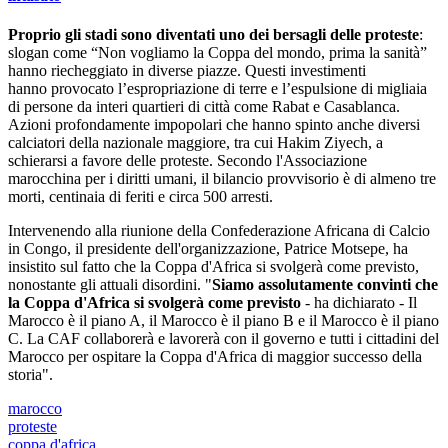
Proprio gli stadi sono diventati uno dei bersagli delle proteste
:
slogan come “Non vogliamo la Coppa del mondo, prima la sanità”
hanno riecheggiato in diverse piazze. Questi investimenti
hanno provocato l’espropriazione di terre e l’espulsione di migliaia
di persone da interi quartieri di città come Rabat e Casablanca.
Azioni profondamente impopolari che hanno spinto anche diversi
calciatori della nazionale maggiore, tra cui Hakim Ziyech, a
schierarsi a favore delle proteste. Secondo l'Associazione
marocchina per i diritti umani, il bilancio provvisorio è di almeno tre
morti, centinaia di feriti e circa 500 arresti.
Intervenendo alla riunione della Confederazione Africana di Calcio
in Congo, il presidente dell'organizzazione, Patrice Motsepe, ha
insistito sul fatto che la Coppa d'Africa si svolgerà come previsto,
nonostante gli attuali disordini. "
Siamo assolutamente convinti che
la Coppa d'Africa si svolgerà come previsto
- ha dichiarato - Il
Marocco è il piano A, il Marocco è il piano B e il Marocco è il piano
C. La CAF collaborerà e lavorerà con il governo e tutti i cittadini del
Marocco per ospitare la Coppa d'Africa di maggior successo della
storia".
marocco
proteste
coppa d'africa