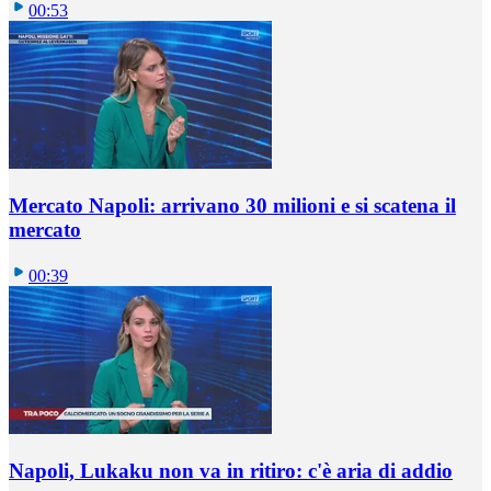
00:53
Mercato Napoli: arrivano 30 milioni e si scatena il
mercato
00:39
Napoli, Lukaku non va in ritiro: c'è aria di addio