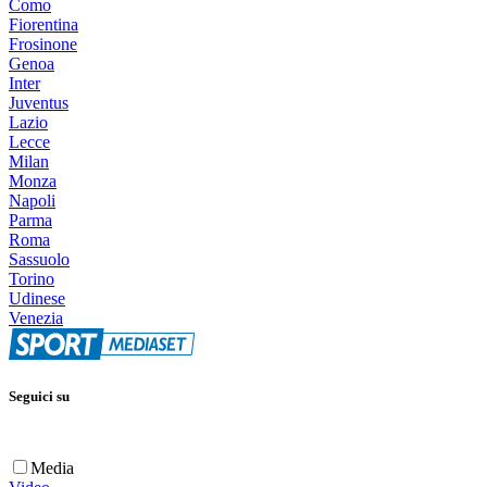
Como
Fiorentina
Frosinone
Genoa
Inter
Juventus
Lazio
Lecce
Milan
Monza
Napoli
Parma
Roma
Sassuolo
Torino
Udinese
Venezia
Seguici su
Media