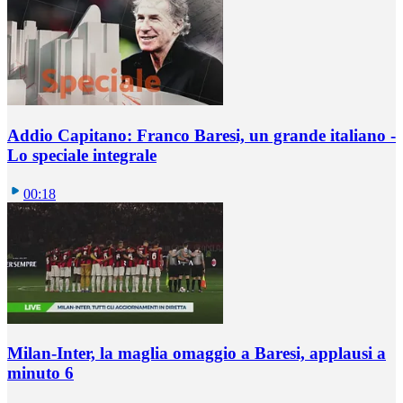
Addio Capitano: Franco Baresi, un grande italiano -
Lo speciale integrale
00:18
Milan-Inter, la maglia omaggio a Baresi, applausi a
minuto 6