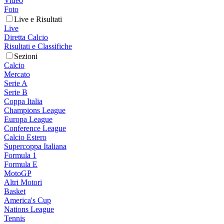
Video
Foto
Live e Risultati
Live
Diretta Calcio
Risultati e Classifiche
Sezioni
Calcio
Mercato
Serie A
Serie B
Coppa Italia
Champions League
Europa League
Conference League
Calcio Estero
Supercoppa Italiana
Formula 1
Formula E
MotoGP
Altri Motori
Basket
America's Cup
Nations League
Tennis