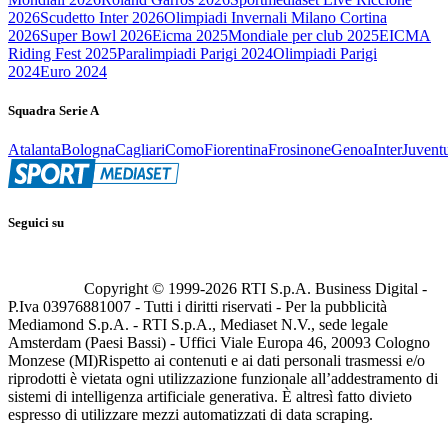
2026
Scudetto Inter 2026
Olimpiadi Invernali Milano Cortina
2026
Super Bowl 2026
Eicma 2025
Mondiale per club 2025
EICMA
Riding Fest 2025
Paralimpiadi Parigi 2024
Olimpiadi Parigi
2024
Euro 2024
Squadra Serie A
Atalanta
Bologna
Cagliari
Como
Fiorentina
Frosinone
Genoa
Inter
Juvent
Seguici su
Copyright © 1999-
2026
RTI S.p.A. Business Digital -
P.Iva 03976881007 - Tutti i diritti riservati - Per la pubblicità
Mediamond S.p.A. - RTI S.p.A., Mediaset N.V., sede legale
Amsterdam (Paesi Bassi) - Uffici Viale Europa 46, 20093 Cologno
Monzese (MI)
Rispetto ai contenuti e ai dati personali trasmessi e/o
riprodotti è vietata ogni utilizzazione funzionale all’addestramento di
sistemi di intelligenza artificiale generativa. È altresì fatto divieto
espresso di utilizzare mezzi automatizzati di data scraping.