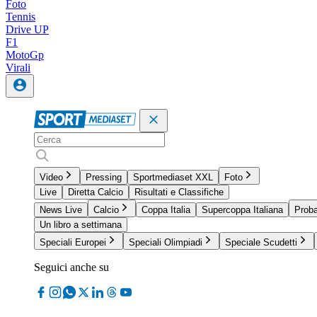
Foto
Tennis
Drive UP
F1
MotoGp
Virali
Video
Pressing
Sportmediaset XXL
Foto
Live
Diretta Calcio
Risultati e Classifiche
News Live
Calcio
Coppa Italia
Supercoppa Italiana
Proba
Un libro a settimana
Speciali Europei
Speciali Olimpiadi
Speciale Scudetti
Seguici anche su