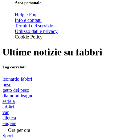
Area personale
Help e Faq
Info e contatti
Termini del servizio
Utilizzo dati e privacy
Cookie Policy
Ultime notizie su
fabbri
Tag correlati:
leonardo fabbri
peso
getto del peso
diamond league
serie a
arbitri
var
atletica
eugene
Ora per ora
Sport