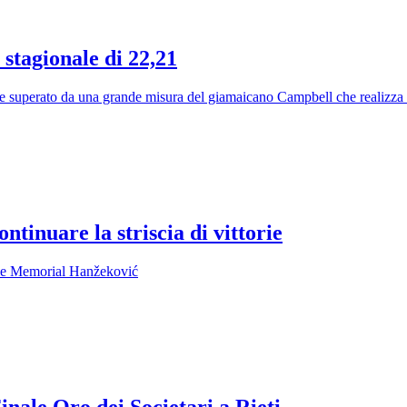
 stagionale di 22,21
ene superato da una grande misura del giamaicano Campbell che realizza 
ntinuare la striscia di vittorie
nale Memorial Hanžeković
inale Oro dei Societari a Rieti