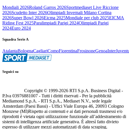
Mondiali 2026
Roland Garros 2026
Sportmediaset Live Riccione
2026
Scudetto Inter 2026
Olimpiadi Invernali Milano Cortina
2026
Super Bowl 2026
Eicma 2025
Mondiale per club 2025
EICMA
Riding Fest 2025
Paralimpiadi Parigi 2024
Olimpiadi Parigi
2024
Euro 2024
Squadra Serie A
Atalanta
Bologna
Cagliari
Como
Fiorentina
Frosinone
Genoa
Inter
Juvent
Seguici su
Copyright © 1999-
2026
RTI S.p.A. Business Digital -
P.Iva 03976881007 - Tutti i diritti riservati - Per la pubblicità
Mediamond S.p.A. - RTI S.p.A., Mediaset N.V., sede legale
Amsterdam (Paesi Bassi) - Uffici Viale Europa 46, 20093 Cologno
Monzese (MI)
Rispetto ai contenuti e ai dati personali trasmessi e/o
riprodotti è vietata ogni utilizzazione funzionale all’addestramento di
sistemi di intelligenza artificiale generativa. È altresì fatto divieto
espresso di utilizzare mezzi automatizzati di data scraping.