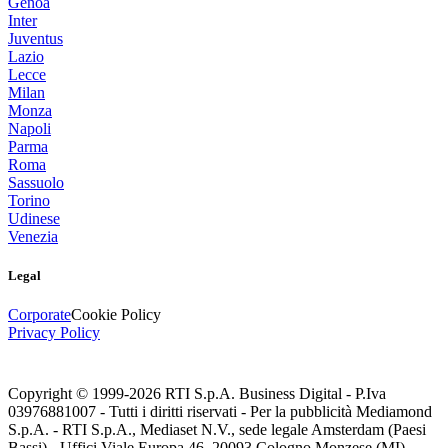
Genoa
Inter
Juventus
Lazio
Lecce
Milan
Monza
Napoli
Parma
Roma
Sassuolo
Torino
Udinese
Venezia
Legal
Corporate
Cookie Policy
Privacy Policy
Copyright © 1999-
2026
RTI S.p.A. Business Digital - P.Iva
03976881007 - Tutti i diritti riservati - Per la pubblicità Mediamond
S.p.A. - RTI S.p.A., Mediaset N.V., sede legale Amsterdam (Paesi
Bassi) - Uffici Viale Europa 46, 20093 Cologno Monzese (MI)