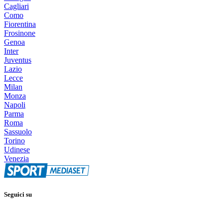
Cagliari
Como
Fiorentina
Frosinone
Genoa
Inter
Juventus
Lazio
Lecce
Milan
Monza
Napoli
Parma
Roma
Sassuolo
Torino
Udinese
Venezia
Seguici su