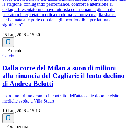
la stagione, coniugando performance, comfort e attenzione ai
dettagli. Presentato in chiave futurista con richiami agli stili del
passato reinterpretati in ottica moderna, la nuova maglia sbarca
nell’annata alle porte con dettagli inconfondibili per fattura e
significato".
25 Lug 2026 - 15:30
Articolo
Calcio
Dalla corte del Milan a suon di milioni
alla rinuncia del Cagliari: il lento declino
di Andrea Belotti
I sardi non rinnoveranno il contratto dell'attaccante dopo le visite
mediche svolte a Villa Stuart
19 Lug 2026 - 15:13
Ora per ora