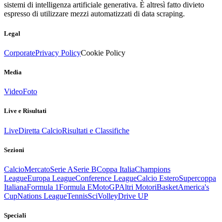
sistemi di intelligenza artificiale generativa. È altresì fatto divieto
espresso di utilizzare mezzi automatizzati di data scraping.
Legal
Corporate
Privacy Policy
Cookie Policy
Media
Video
Foto
Live e Risultati
Live
Diretta Calcio
Risultati e Classifiche
Sezioni
Calcio
Mercato
Serie A
Serie B
Coppa Italia
Champions
League
Europa League
Conference League
Calcio Estero
Supercoppa
Italiana
Formula 1
Formula E
MotoGP
Altri Motori
Basket
America's
Cup
Nations League
Tennis
Sci
Volley
Drive UP
Speciali