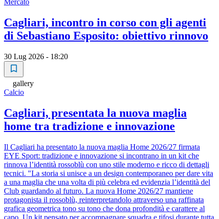
Mercato
Cagliari, incontro in corso con gli agenti
di Sebastiano Esposito: obiettivo rinnovo
30 Lug 2026 - 18:20
gallery
Calcio
Cagliari, presentata la nuova maglia
home tra tradizione e innovazione
Il Cagliari ha presentato la nuova maglia Home 2026/27 firmata
EYE Sport: tradizione e innovazione si incontrano in un kit che
rinnova l’identità rossoblù con uno stile moderno e ricco di dettagli
tecnici. "La storia si unisce a un design contemporaneo per dare vita
a una maglia che una volta di più celebra ed evidenzia l’identità del
Club guardando al futuro. La nuova Home 2026/27 mantiene
protagonista il rossoblù, reinterpretandolo attraverso una raffinata
grafica geometrica tono su tono che dona profondità e carattere al
capo. Un kit pensato per accompagnare squadra e tifosi durante tutta