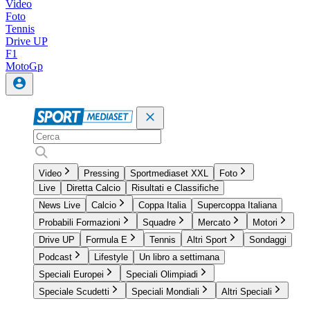
Video
Foto
Tennis
Drive UP
F1
MotoGp
Video
Pressing
Sportmediaset XXL
Foto
Live
Diretta Calcio
Risultati e Classifiche
News Live
Calcio
Coppa Italia
Supercoppa Italiana
Probabili Formazioni
Squadre
Mercato
Motori
Drive UP
Formula E
Tennis
Altri Sport
Sondaggi
Podcast
Lifestyle
Un libro a settimana
Speciali Europei
Speciali Olimpiadi
Speciale Scudetti
Speciali Mondiali
Altri Speciali