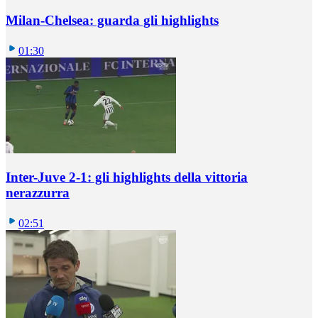
Milan-Chelsea: guarda gli highlights
01:30
Inter-Juve 2-1: gli highlights della vittoria
nerazzurra
02:51