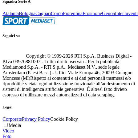
Squadra Serie A
Atalanta
Bologna
Cagliari
Como
Fiorentina
Frosinone
Genoa
Inter
Juvent
Seguici su
Copyright © 1999-
2026
RTI S.p.A. Business Digital -
P.Iva 03976881007 - Tutti i diritti riservati - Per la pubblicità
Mediamond S.p.A. - RTI S.p.A., Mediaset N.V., sede legale
Amsterdam (Paesi Bassi) - Uffici Viale Europa 46, 20093 Cologno
Monzese (MI)
Rispetto ai contenuti e ai dati personali trasmessi e/o
riprodotti è vietata ogni utilizzazione funzionale all’addestramento di
sistemi di intelligenza artificiale generativa. È altresì fatto divieto
espresso di utilizzare mezzi automatizzati di data scraping.
Legal
Corporate
Privacy Policy
Cookie Policy
Media
Video
Foto