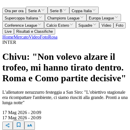
Ora per ora
Serie A
Serie B
Coppa Italia
Supercoppa Italiana
Champions League
Europa League
Conference League
Calcio Estero
Squadre
Video
Foto
Live
Risultati e Classifiche
Home
Mercato
Video
Foto
Rosa
INTER
Chivu: "Non volevo alzare il
trofeo, mi hanno tirato dentro.
Roma e Como partite decisive"
L'allenatore nerazzurro festeggia a San Siro: "L'obiettivo stagionale
era ricompattare l'ambiente, ci siamo riusciti alla grande. Pronti a una
lunga notte"
17 Mag 2026 - 20:09
17 Mag 2026 - 20:09