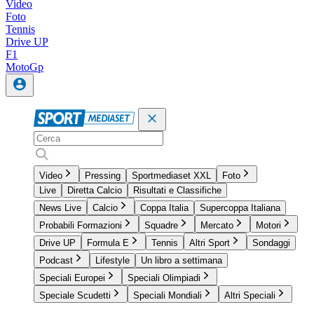
Video
Foto
Tennis
Drive UP
F1
MotoGp
Video
Pressing
Sportmediaset XXL
Foto
Live
Diretta Calcio
Risultati e Classifiche
News Live
Calcio
Coppa Italia
Supercoppa Italiana
Probabili Formazioni
Squadre
Mercato
Motori
Drive UP
Formula E
Tennis
Altri Sport
Sondaggi
Podcast
Lifestyle
Un libro a settimana
Speciali Europei
Speciali Olimpiadi
Speciale Scudetti
Speciali Mondiali
Altri Speciali