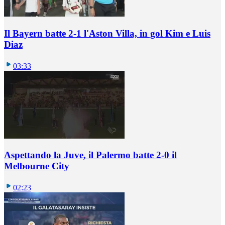
Il Bayern batte 2-1 l'Aston Villa, in gol Kim e Luis
Diaz
03:33
Aspettando la Juve, il Palermo batte 2-0 il
Melbourne City
02:23