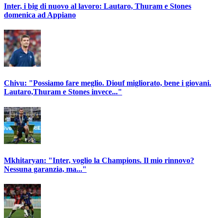
Inter, i big di nuovo al lavoro: Lautaro, Thuram e Stones
domenica ad Appiano
Chivu: "Possiamo fare meglio. Diouf migliorato, bene i giovani.
Lautaro,Thuram e Stones invece..."
Mkhitaryan: "Inter, voglio la Champions. Il mio rinnovo?
Nessuna garanzia, ma..."