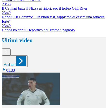
23:55
Il Cagliari batte il Nizza ai rigori: suo il trofeo Gigi Riva
23:49
Napoli, Di Lorenzo: "Un buon test, sappiamo di essere una squadra
forte"
23:40
Genoa ko con il Deportivo nel Trofeo Spagnolo
Ultimi video
Vedi tutti
01:33