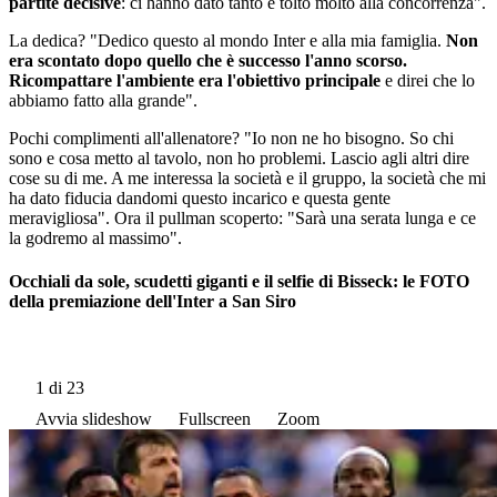
partite decisive
: ci hanno dato tanto e tolto molto alla concorrenza".
La dedica? "Dedico questo al mondo Inter e alla mia famiglia.
Non
era scontato dopo quello che è successo l'anno scorso.
Ricompattare l'ambiente era l'obiettivo principale
e direi che lo
abbiamo fatto alla grande".
Pochi complimenti all'allenatore? "Io non ne ho bisogno. So chi
sono e cosa metto al tavolo, non ho problemi. Lascio agli altri dire
cose su di me. A me interessa la società e il gruppo, la società che mi
ha dato fiducia dandomi questo incarico e questa gente
meravigliosa". Ora il pullman scoperto: "Sarà una serata lunga e ce
la godremo al massimo".
Occhiali da sole, scudetti giganti e il selfie di Bisseck: le FOTO
della premiazione dell'Inter a San Siro
1
di 23
Avvia slideshow
Fullscreen
Zoom