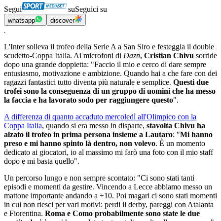
Segui
su
Seguici su
whatsapp
discover
L'Inter solleva il trofeo della Serie A a San Siro e festeggia il double
scudetto-Coppa Italia. Ai microfoni di
Dazn
,
Cristian Chivu
sorride
dopo una grande doppietta: "Faccio il mio e cerco di dare sempre
entusiasmo, motivazione e ambizione. Quando hai a che fare con dei
ragazzi fantastici tutto diventa più naturale e semplice.
Questi due
trofei sono la conseguenza di un gruppo di uomini che ha messo
la faccia e ha lavorato sodo per raggiungere questo
".
A differenza di quanto accaduto mercoledì all'Olimpico con la
Coppa Italia
, quando si era messo in disparte,
stavolta Chivu ha
alzato il trofeo in prima persona insieme a Lautaro
: "
Mi hanno
preso e mi hanno spinto là dentro, non volevo
. È un momento
dedicato ai giocatori, io al massimo mi farò una foto con il mio staff
dopo e mi basta quello".
Un percorso lungo e non sempre scontato: "Ci sono stati tanti
episodi e momenti da gestire. Vincendo a Lecce abbiamo messo un
mattone importante andando a +10. Poi magari ci sono stati momenti
in cui non riesci per vari motivi: perdi il derby, pareggi con Atalanta
e Fiorentina.
Roma e Como probabilmente sono state le due