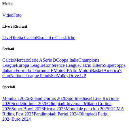
Media
Video
Foto
Live e Risultati
Live
Diretta Calcio
Risultati e Classifiche
Sezioni
Calcio
Mercato
Serie A
Serie B
Coppa Italia
Champions
League
Europa League
Conference League
Calcio Estero
Supercoppa
Italiana
Formula 1
Formula E
MotoGP
Altri Motori
Basket
America's
Cup
Nations League
Tennis
Sci
Volley
Drive UP
Speciali
Mondiali 2026
Roland Garros 2026
Sportmediaset Live Riccione
2026
Scudetto Inter 2026
Olimpiadi Invernali Milano Cortina
2026
Super Bowl 2026
Eicma 2025
Mondiale per club 2025
EICMA
Riding Fest 2025
Paralimpiadi Parigi 2024
Olimpiadi Parigi
2024
Euro 2024