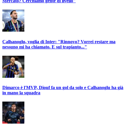
Mercato? Cerchiamo gente di livello"
Calhanoglu, voglia di Inter: "Rinnovo? Vorrei restare ma
nessuno mi ha chiamato. E sul trapianto..."
Dimarco è l'MVP, Diouf fa un gol da solo e Calhanoglu ha già
in mano la squadra