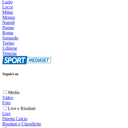
Lazio
Lecce
Milan
Monza
Napoli
Parma
Roma
Sassuolo
Torino
Udinese
Venezia
Seguici su
Media
Video
Foto
Live e Risultati
Live
Diretta Calcio
Risultati e Classifiche