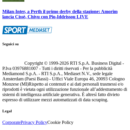
Milan-Inter, a Perth il primo derby della stagione: Amorim
lancia Cissè, Chivu con Pio-Iddrissou LIVE
Seguici su
Copyright © 1999-
2026
RTI S.p.A. Business Digital -
P.Iva 03976881007 - Tutti i diritti riservati - Per la pubblicità
Mediamond S.p.A. - RTI S.p.A., Mediaset N.V., sede legale
Amsterdam (Paesi Bassi) - Uffici Viale Europa 46, 20093 Cologno
Monzese (MI)
Rispetto ai contenuti e ai dati personali trasmessi e/o
riprodotti è vietata ogni utilizzazione funzionale all’addestramento di
sistemi di intelligenza artificiale generativa. È altresì fatto divieto
espresso di utilizzare mezzi automatizzati di data scraping.
Legal
Corporate
Privacy Policy
Cookie Policy