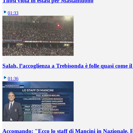
Tifosi viola in estasi per Mastantuono
01:33
Salah, l’accoglienza a Trebisonda è folle quasi come i
01:36
Accomando: "Ecco lo staff di Mancini in Nazionale. E 