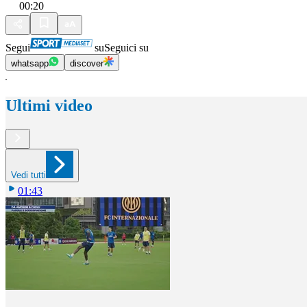
00:20
Segui
su
Seguici su
whatsapp
discover
Ultimi video
Vedi tutti
01:43