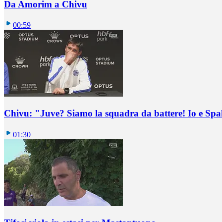
Da Amorim a Chivu
00:59
Chivu: "Juve? Siamo la squadra da battere! Io e Spa
01:30