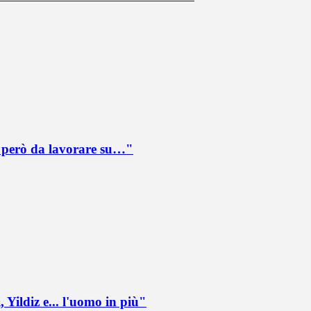
è però da lavorare su…"
 Yildiz e... l'uomo in più"