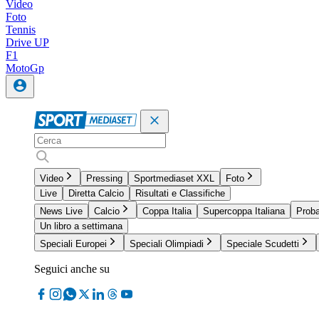
Video
Foto
Tennis
Drive UP
F1
MotoGp
Video
Pressing
Sportmediaset XXL
Foto
Live
Diretta Calcio
Risultati e Classifiche
News Live
Calcio
Coppa Italia
Supercoppa Italiana
Proba
Un libro a settimana
Speciali Europei
Speciali Olimpiadi
Speciale Scudetti
Seguici anche su