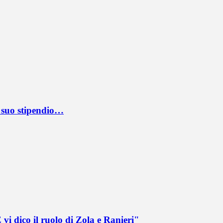
l suo stipendio…
vi dico il ruolo di Zola e Ranieri"