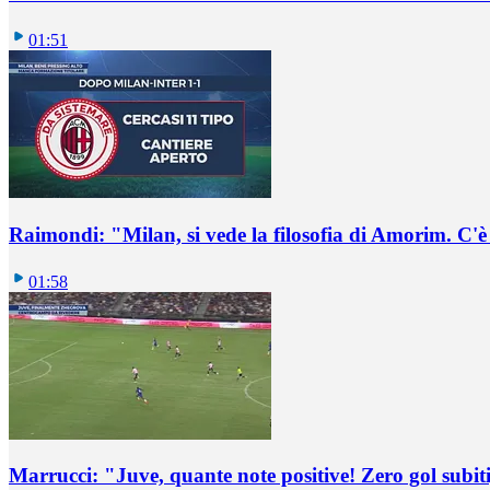
01:51
Raimondi: "Milan, si vede la filosofia di Amorim. C'
01:58
Marrucci: "Juve, quante note positive! Zero gol subiti,