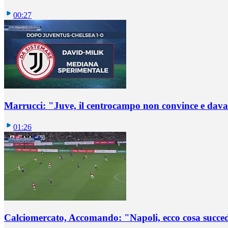
00:27
Marrucci: "Juve, il centrocampo non convince e dava
01:26
Calciomercato, Accomando: "Napoli, ecco cosa succ