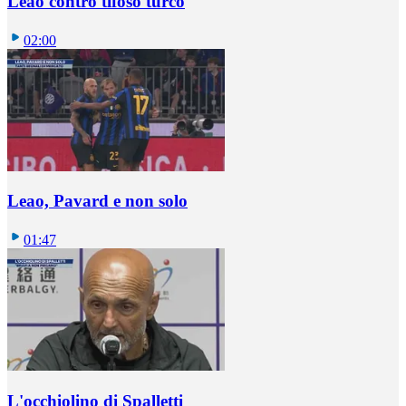
Leao contro tifoso turco
02:00
Leao, Pavard e non solo
01:47
L'occhiolino di Spalletti