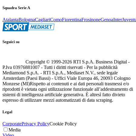
Squadra Serie A
Atalanta
Bologna
Cagliari
Como
Fiorentina
Frosinone
Genoa
Inter
Juvent
Seguici su
Copyright © 1999-
2026
RTI S.p.A. Business Digital -
P.Iva 03976881007 - Tutti i diritti riservati - Per la pubblicità
Mediamond S.p.A. - RTI S.p.A., Mediaset N.V., sede legale
Amsterdam (Paesi Bassi) - Uffici Viale Europa 46, 20093 Cologno
Monzese (MI)
Rispetto ai contenuti e ai dati personali trasmessi e/o
riprodotti è vietata ogni utilizzazione funzionale all’addestramento di
sistemi di intelligenza artificiale generativa. È altresì fatto divieto
espresso di utilizzare mezzi automatizzati di data scraping.
Legal
Corporate
Privacy Policy
Cookie Policy
Media
Video