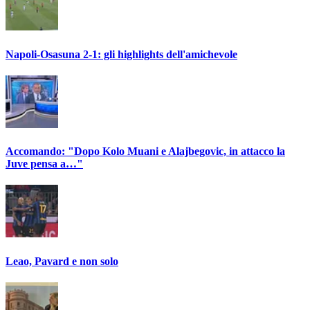
Napoli-Osasuna 2-1: gli highlights dell'amichevole
Accomando: "Dopo Kolo Muani e Alajbegovic, in attacco la
Juve pensa a…"
Leao, Pavard e non solo