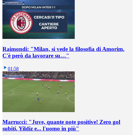
Raimondi: "Milan, si vede la filosofia di Amorim.
C'è però da lavorare su…"
01:58
Marrucci: "Juve, quante note positive! Zero gol
subiti, Yildiz e... l'uomo in più"