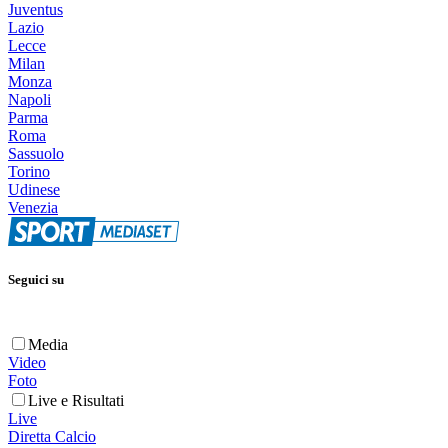
Juventus
Lazio
Lecce
Milan
Monza
Napoli
Parma
Roma
Sassuolo
Torino
Udinese
Venezia
Seguici su
Media
Video
Foto
Live e Risultati
Live
Diretta Calcio