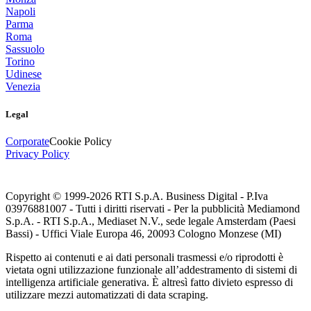
Napoli
Parma
Roma
Sassuolo
Torino
Udinese
Venezia
Legal
Corporate
Cookie Policy
Privacy Policy
Copyright © 1999-
2026
RTI S.p.A. Business Digital - P.Iva
03976881007 - Tutti i diritti riservati - Per la pubblicità Mediamond
S.p.A. - RTI S.p.A., Mediaset N.V., sede legale Amsterdam (Paesi
Bassi) - Uffici Viale Europa 46, 20093 Cologno Monzese (MI)
Rispetto ai contenuti e ai dati personali trasmessi e/o riprodotti è
vietata ogni utilizzazione funzionale all’addestramento di sistemi di
intelligenza artificiale generativa. È altresì fatto divieto espresso di
utilizzare mezzi automatizzati di data scraping.