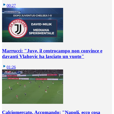
00:27
Marrucci: "Juve, il centrocampo non convince e
davanti Vlahovic ha lasciato un vuoto"
01:26
Calciomercato, Accomando: "Napoli, ecco cosa