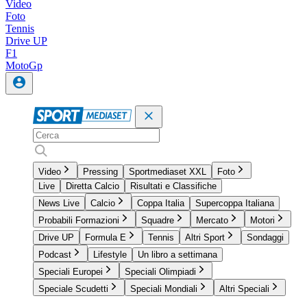
Video
Foto
Tennis
Drive UP
F1
MotoGp
Video
Pressing
Sportmediaset XXL
Foto
Live
Diretta Calcio
Risultati e Classifiche
News Live
Calcio
Coppa Italia
Supercoppa Italiana
Probabili Formazioni
Squadre
Mercato
Motori
Drive UP
Formula E
Tennis
Altri Sport
Sondaggi
Podcast
Lifestyle
Un libro a settimana
Speciali Europei
Speciali Olimpiadi
Speciale Scudetti
Speciali Mondiali
Altri Speciali