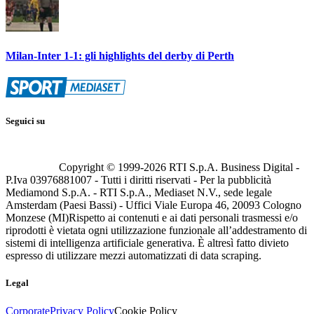
Milan-Inter 1-1: gli highlights del derby di Perth
Seguici su
Copyright © 1999-
2026
RTI S.p.A. Business Digital -
P.Iva 03976881007 - Tutti i diritti riservati - Per la pubblicità
Mediamond S.p.A. - RTI S.p.A., Mediaset N.V., sede legale
Amsterdam (Paesi Bassi) - Uffici Viale Europa 46, 20093 Cologno
Monzese (MI)
Rispetto ai contenuti e ai dati personali trasmessi e/o
riprodotti è vietata ogni utilizzazione funzionale all’addestramento di
sistemi di intelligenza artificiale generativa. È altresì fatto divieto
espresso di utilizzare mezzi automatizzati di data scraping.
Legal
Corporate
Privacy Policy
Cookie Policy