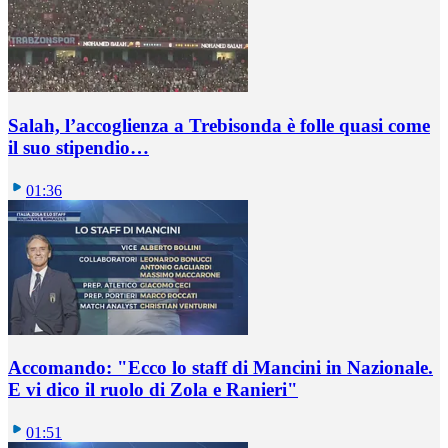
Salah, l’accoglienza a Trebisonda è folle quasi come
il suo stipendio…
01:36
Accomando: "Ecco lo staff di Mancini in Nazionale.
E vi dico il ruolo di Zola e Ranieri"
01:51