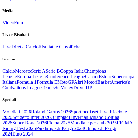
Media
Video
Foto
Live e Risultati
Live
Diretta Calcio
Risultati e Classifiche
Sezioni
Calcio
Mercato
Serie A
Serie B
Coppa Italia
Champions
League
Europa League
Conference League
Calcio Estero
Supercoppa
Italiana
Formula 1
Formula E
MotoGP
Altri Motori
Basket
America's
Cup
Nations League
Tennis
Sci
Volley
Drive UP
Speciali
Mondiali 2026
Roland Garros 2026
Sportmediaset Live Riccione
2026
Scudetto Inter 2026
Olimpiadi Invernali Milano Cortina
2026
Super Bowl 2026
Eicma 2025
Mondiale per club 2025
EICMA
Riding Fest 2025
Paralimpiadi Parigi 2024
Olimpiadi Parigi
2024
Euro 2024