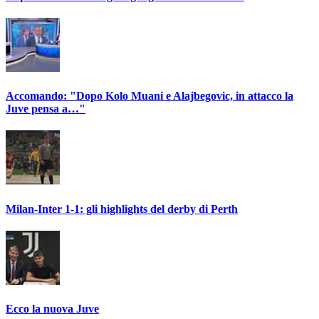
Accomando: "Dopo Kolo Muani e Alajbegovic, in attacco la
Juve pensa a…"
Milan-Inter 1-1: gli highlights del derby di Perth
Ecco la nuova Juve