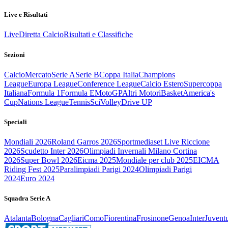
Live e Risultati
Live
Diretta Calcio
Risultati e Classifiche
Sezioni
Calcio
Mercato
Serie A
Serie B
Coppa Italia
Champions
League
Europa League
Conference League
Calcio Estero
Supercoppa
Italiana
Formula 1
Formula E
MotoGP
Altri Motori
Basket
America's
Cup
Nations League
Tennis
Sci
Volley
Drive UP
Speciali
Mondiali 2026
Roland Garros 2026
Sportmediaset Live Riccione
2026
Scudetto Inter 2026
Olimpiadi Invernali Milano Cortina
2026
Super Bowl 2026
Eicma 2025
Mondiale per club 2025
EICMA
Riding Fest 2025
Paralimpiadi Parigi 2024
Olimpiadi Parigi
2024
Euro 2024
Squadra Serie A
Atalanta
Bologna
Cagliari
Como
Fiorentina
Frosinone
Genoa
Inter
Juvent