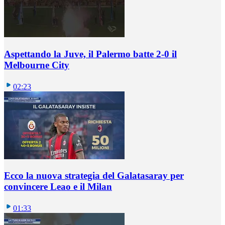
Aspettando la Juve, il Palermo batte 2-0 il
Melbourne City
02:23
Ecco la nuova strategia del Galatasaray per
convincere Leao e il Milan
01:33