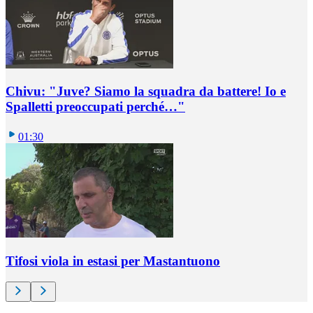
Chivu: "Juve? Siamo la squadra da battere! Io e
Spalletti preoccupati perché…"
01:30
Tifosi viola in estasi per Mastantuono