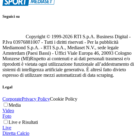
Seguici su
Copyright © 1999-
2026
RTI S.p.A. Business Digital -
P.Iva 03976881007 - Tutti i diritti riservati - Per la pubblicità
Mediamond S.p.A. - RTI S.p.A., Mediaset N.V., sede legale
Amsterdam (Paesi Bassi) - Uffici Viale Europa 46, 20093 Cologno
Monzese (MI)
Rispetto ai contenuti e ai dati personali trasmessi e/o
riprodotti è vietata ogni utilizzazione funzionale all’addestramento di
sistemi di intelligenza artificiale generativa. È altresì fatto divieto
espresso di utilizzare mezzi automatizzati di data scraping.
Legal
Corporate
Privacy Policy
Cookie Policy
Media
Video
Foto
Live e Risultati
Live
Diretta Calcio