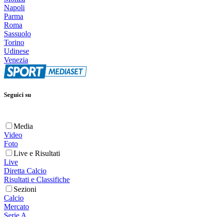
Napoli
Parma
Roma
Sassuolo
Torino
Udinese
Venezia
Seguici su
Media
Video
Foto
Live e Risultati
Live
Diretta Calcio
Risultati e Classifiche
Sezioni
Calcio
Mercato
Serie A