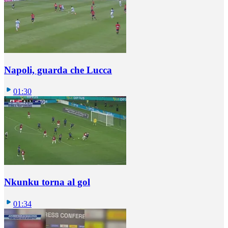
Napoli, guarda che Lucca
01:30
Nkunku torna al gol
01:34