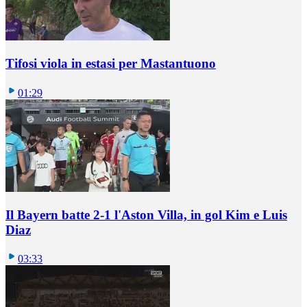
Tifosi viola in estasi per Mastantuono
01:29
Il Bayern batte 2-1 l'Aston Villa, in gol Kim e Luis
Diaz
03:33