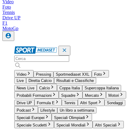
Video
Foto
Tennis
Drive UP
F1
MotoGp
Video
Pressing
Sportmediaset XXL
Foto
Live
Diretta Calcio
Risultati e Classifiche
News Live
Calcio
Coppa Italia
Supercoppa Italiana
Probabili Formazioni
Squadre
Mercato
Motori
Drive UP
Formula E
Tennis
Altri Sport
Sondaggi
Podcast
Lifestyle
Un libro a settimana
Speciali Europei
Speciali Olimpiadi
Speciale Scudetti
Speciali Mondiali
Altri Speciali