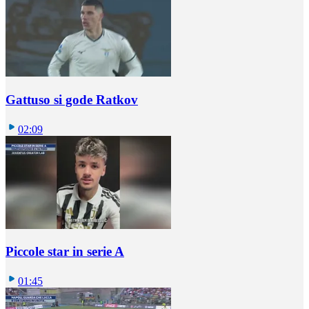
Gattuso si gode Ratkov
02:09
Piccole star in serie A
01:45