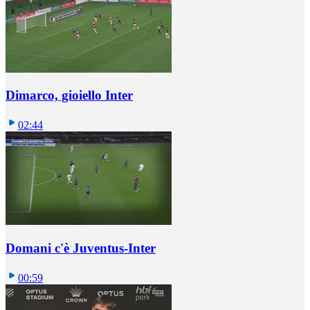
Dimarco, gioiello Inter
02:44
Domani c'è Juventus-Inter
00:59