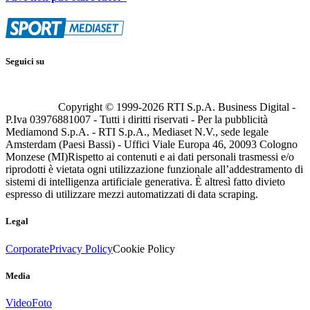
Seguici su
Copyright © 1999-
2026
RTI S.p.A. Business Digital -
P.Iva 03976881007 - Tutti i diritti riservati - Per la pubblicità
Mediamond S.p.A. - RTI S.p.A., Mediaset N.V., sede legale
Amsterdam (Paesi Bassi) - Uffici Viale Europa 46, 20093 Cologno
Monzese (MI)
Rispetto ai contenuti e ai dati personali trasmessi e/o
riprodotti è vietata ogni utilizzazione funzionale all’addestramento di
sistemi di intelligenza artificiale generativa. È altresì fatto divieto
espresso di utilizzare mezzi automatizzati di data scraping.
Legal
Corporate
Privacy Policy
Cookie Policy
Media
Video
Foto