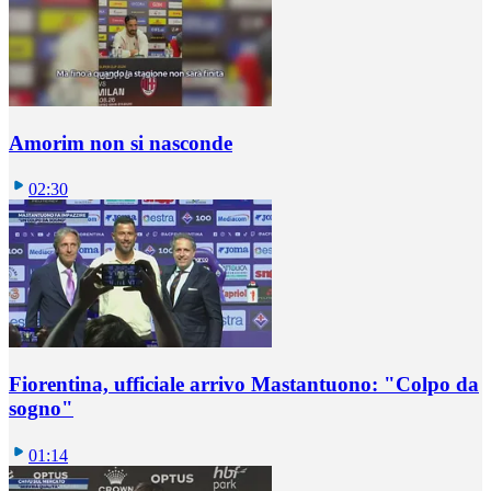
Amorim non si nasconde
02:30
Fiorentina, ufficiale arrivo Mastantuono: "Colpo da
sogno"
01:14