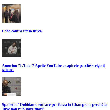
Leao contro tifoso turco
Amorim: “L’Inter? Aprite YouTube e capirete perché scelgo il
Milan”
Spalletti: "Dobbiamo entrare per forza in Champions perché la
Juve non può stare fuori"