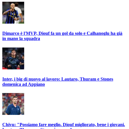
Dimarco è l'MVP, Diouf fa un gol da solo e Calhanoglu ha già
in mano la squadra
Inter, i big di nuovo al lavoro: Lautaro, Thuram e Stones
domenica ad Appiano
Chivu: "Possiamo fare meglio. Diouf migliorato, bene i giovani.