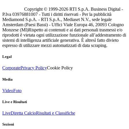
Copyright © 1999-
2026
RTI S.p.A. Business Digital -
P.Iva 03976881007 - Tutti i diritti riservati - Per la pubblicità
Mediamond S.p.A. - RTI S.p.A., Mediaset N.V., sede legale
Amsterdam (Paesi Bassi) - Uffici Viale Europa 46, 20093 Cologno
Monzese (MI)
Rispetto ai contenuti e ai dati personali trasmessi e/o
riprodotti è vietata ogni utilizzazione funzionale all’addestramento di
sistemi di intelligenza artificiale generativa. È altresì fatto divieto
espresso di utilizzare mezzi automatizzati di data scraping.
Legal
Corporate
Privacy Policy
Cookie Policy
Media
Video
Foto
Live e Risultati
Live
Diretta Calcio
Risultati e Classifiche
Sezioni