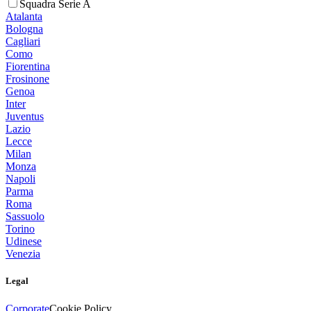
Squadra Serie A
Atalanta
Bologna
Cagliari
Como
Fiorentina
Frosinone
Genoa
Inter
Juventus
Lazio
Lecce
Milan
Monza
Napoli
Parma
Roma
Sassuolo
Torino
Udinese
Venezia
Legal
Corporate
Cookie Policy