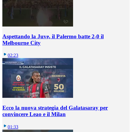
Aspettando la Juve, il Palermo batte 2-0 il
Melbourne City
02:23
Ecco la nuova strategia del Galatasaray per
convincere Leao e il Milan
01:33