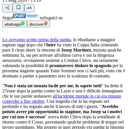
15 Mag 2026 - 13:19
Segui
su
Seguici su
whatsapp
discover
Lo avevamo scritto prima della partita
, lo ribadiamo a maggior
ragione oggi dopo che l'
Inter
ha vinto la Coppa Italia centrando
pure il clean sheet: la rimonta di
Josep Martinez
, iniziata qualche
settimana fa, sta per arrivare all'ultima curva e ora la dirigenza
nerazzurra, ovviamente assieme a Cristian Chivu, sta seriamente
valutando la possibilità di
promuovere titolare lo spagnolo
per la
prossima stagione quando Yann Sommer non ci sarà più, visto che è
destinato a partire a parametro zero in scadenza di contratto.
"
Non è stata un'annata facile per me, lo sapete tutti
" ha detto il
27enne dopo la partita contro la Lazio e non è difficile immaginare
che le sue parole andassero
all'incidente mortale in cui era rimasto
coinvolto a fine ottobre
. Una tragedia che lo ha segnato nel
profondo e ha segnato anche il lavoro di tutti i giorni. "
Avrebbe
potuto avere più opportunità in stagione, ma Josep sa i motivi
per cui non è successo
" aveva detto Chivu dopo la semifinale di
ritorno contro il Como, paventando qualche problema di troppo nel
lavoro quotidiano. Ma proprio in quel periodo era partita la rimonta