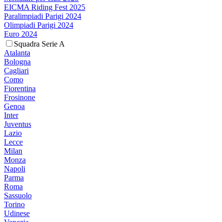
EICMA Riding Fest 2025
Paralimpiadi Parigi 2024
Olimpiadi Parigi 2024
Euro 2024
Squadra Serie A
Atalanta
Bologna
Cagliari
Como
Fiorentina
Frosinone
Genoa
Inter
Juventus
Lazio
Lecce
Milan
Monza
Napoli
Parma
Roma
Sassuolo
Torino
Udinese