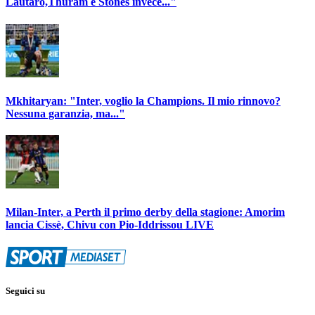
Lautaro,Thuram e Stones invece..."
Mkhitaryan: "Inter, voglio la Champions. Il mio rinnovo?
Nessuna garanzia, ma..."
Milan-Inter, a Perth il primo derby della stagione: Amorim
lancia Cissè, Chivu con Pio-Iddrissou LIVE
Seguici su