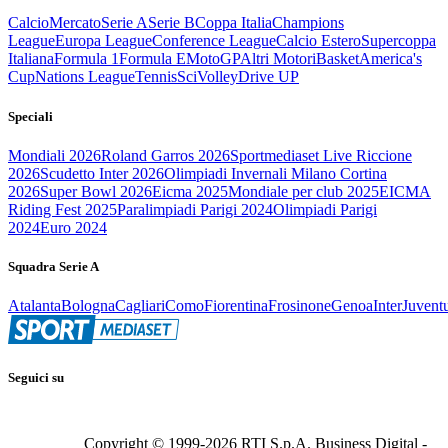
Calcio
Mercato
Serie A
Serie B
Coppa Italia
Champions
League
Europa League
Conference League
Calcio Estero
Supercoppa
Italiana
Formula 1
Formula E
MotoGP
Altri Motori
Basket
America's
Cup
Nations League
Tennis
Sci
Volley
Drive UP
Speciali
Mondiali 2026
Roland Garros 2026
Sportmediaset Live Riccione
2026
Scudetto Inter 2026
Olimpiadi Invernali Milano Cortina
2026
Super Bowl 2026
Eicma 2025
Mondiale per club 2025
EICMA
Riding Fest 2025
Paralimpiadi Parigi 2024
Olimpiadi Parigi
2024
Euro 2024
Squadra Serie A
Atalanta
Bologna
Cagliari
Como
Fiorentina
Frosinone
Genoa
Inter
Juvent
Seguici su
Copyright © 1999-
2026
RTI S.p.A. Business Digital -