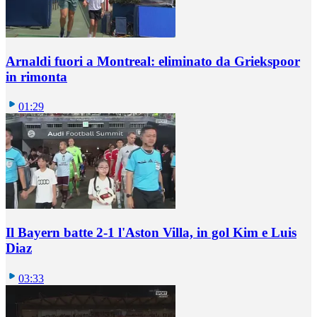
Arnaldi fuori a Montreal: eliminato da Griekspoor
in rimonta
01:29
Il Bayern batte 2-1 l'Aston Villa, in gol Kim e Luis
Diaz
03:33