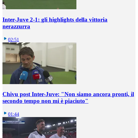
Inter-Juve 2-1: gli highlights della vittoria
nerazzurra
02:51
Chivu post Inter-Juve: "Non siamo ancora pronti, il
secondo tempo non mi è piaciuto"
01:44