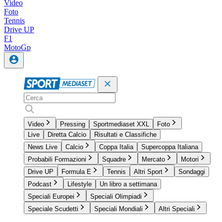
Video
Foto
Tennis
Drive UP
F1
MotoGp
Video
Pressing
Sportmediaset XXL
Foto
Live
Diretta Calcio
Risultati e Classifiche
News Live
Calcio
Coppa Italia
Supercoppa Italiana
Probabili Formazioni
Squadre
Mercato
Motori
Drive UP
Formula E
Tennis
Altri Sport
Sondaggi
Podcast
Lifestyle
Un libro a settimana
Speciali Europei
Speciali Olimpiadi
Speciale Scudetti
Speciali Mondiali
Altri Speciali