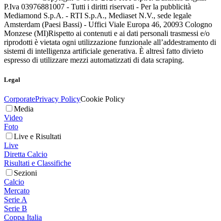
P.Iva 03976881007 - Tutti i diritti riservati - Per la pubblicità
Mediamond S.p.A. - RTI S.p.A., Mediaset N.V., sede legale
Amsterdam (Paesi Bassi) - Uffici Viale Europa 46, 20093 Cologno
Monzese (MI)
Rispetto ai contenuti e ai dati personali trasmessi e/o
riprodotti è vietata ogni utilizzazione funzionale all’addestramento di
sistemi di intelligenza artificiale generativa. È altresì fatto divieto
espresso di utilizzare mezzi automatizzati di data scraping.
Legal
Corporate
Privacy Policy
Cookie Policy
Media
Video
Foto
Live e Risultati
Live
Diretta Calcio
Risultati e Classifiche
Sezioni
Calcio
Mercato
Serie A
Serie B
Coppa Italia