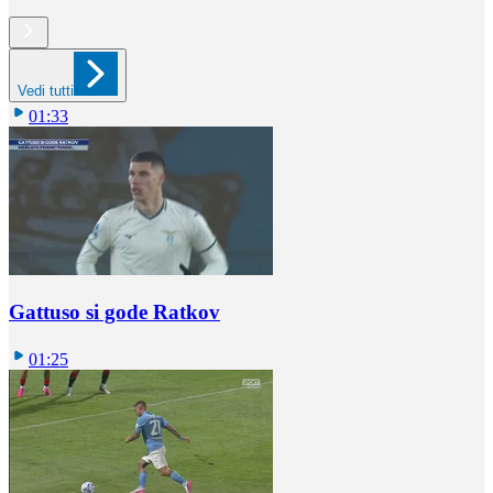
Vedi tutti
01:33
Gattuso si gode Ratkov
01:25