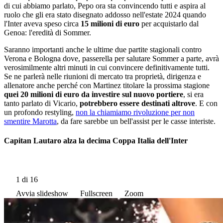
di cui abbiamo parlato, Pepo ora sta convincendo tutti e aspira al
ruolo che gli era stato disegnato addosso nell'estate 2024 quando
l'Inter aveva speso circa
15 milioni di euro
per acquistarlo dal
Genoa: l'eredità di Sommer.
Saranno importanti anche le ultime due partite stagionali contro
Verona e Bologna dove, passerella per salutare Sommer a parte, avrà
verosimilmente altri minuti in cui convincere definitivamente tutti.
Se ne parlerà nelle riunioni di mercato tra proprietà, dirigenza e
allenatore anche perché con Martinez titolare la prossima stagione
quei 20 milioni di euro da investire sul nuovo portiere
, si era
tanto parlato di Vicario,
potrebbero essere destinati altrove
. E con
un profondo restyling,
non la chiamiamo rivoluzione per non
smentire Marotta
, da fare sarebbe un bell'assist per le casse interiste.
Capitan Lautaro alza la decima Coppa Italia dell'Inter
1
di 16
Avvia slideshow
Fullscreen
Zoom