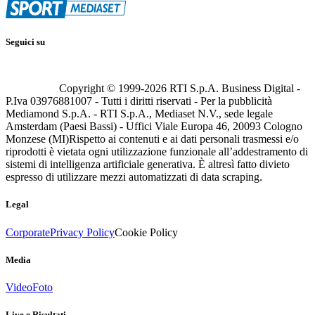
Seguici su
Copyright © 1999-
2026
RTI S.p.A. Business Digital -
P.Iva 03976881007 - Tutti i diritti riservati - Per la pubblicità
Mediamond S.p.A. - RTI S.p.A., Mediaset N.V., sede legale
Amsterdam (Paesi Bassi) - Uffici Viale Europa 46, 20093 Cologno
Monzese (MI)
Rispetto ai contenuti e ai dati personali trasmessi e/o
riprodotti è vietata ogni utilizzazione funzionale all’addestramento di
sistemi di intelligenza artificiale generativa. È altresì fatto divieto
espresso di utilizzare mezzi automatizzati di data scraping.
Legal
Corporate
Privacy Policy
Cookie Policy
Media
Video
Foto
Live e Risultati