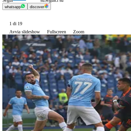
Segui
su
Seguici su
whatsapp
discover
1
di 19
Avvia slideshow
Fullscreen
Zoom