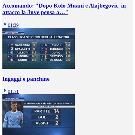
Accomando: "Dopo Kolo Muani e Alajbegovic, in
attacco la Juve pensa a…"
01:39
Ingaggi e panchine
01:51