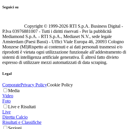
Seguici su
Copyright © 1999-
2026
RTI S.p.A. Business Digital -
P.Iva 03976881007 - Tutti i diritti riservati - Per la pubblicità
Mediamond S.p.A. - RTI S.p.A., Mediaset N.V., sede legale
Amsterdam (Paesi Bassi) - Uffici Viale Europa 46, 20093 Cologno
Monzese (MI)
Rispetto ai contenuti e ai dati personali trasmessi e/o
riprodotti è vietata ogni utilizzazione funzionale all’addestramento di
sistemi di intelligenza artificiale generativa. È altresì fatto divieto
espresso di utilizzare mezzi automatizzati di data scraping.
Legal
Corporate
Privacy Policy
Cookie Policy
Media
Video
Foto
Live e Risultati
Live
Diretta Calcio
Risultati e Classifiche
Sezioni