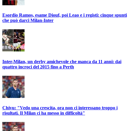
Esordio Ramos, esame Diouf, poi Leao e i registi: cinque spunti
che può darci Milan-Inter
Inter-Milan, un derby amichevole che manca da 11 anni: dai
quattro incroci del 2015 fino a Perth
Chivu: "Vedo una crescita, ora non ci interessano troppo i
risultati. Il Milan ci ha messo in difficoltà"