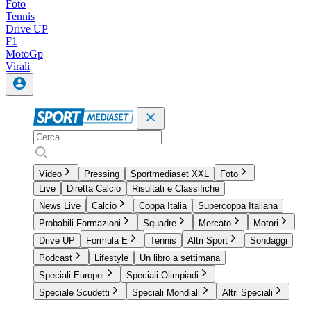
Foto
Tennis
Drive UP
F1
MotoGp
Virali
Video
Pressing
Sportmediaset XXL
Foto
Live
Diretta Calcio
Risultati e Classifiche
News Live
Calcio
Coppa Italia
Supercoppa Italiana
Probabili Formazioni
Squadre
Mercato
Motori
Drive UP
Formula E
Tennis
Altri Sport
Sondaggi
Podcast
Lifestyle
Un libro a settimana
Speciali Europei
Speciali Olimpiadi
Speciale Scudetti
Speciali Mondiali
Altri Speciali