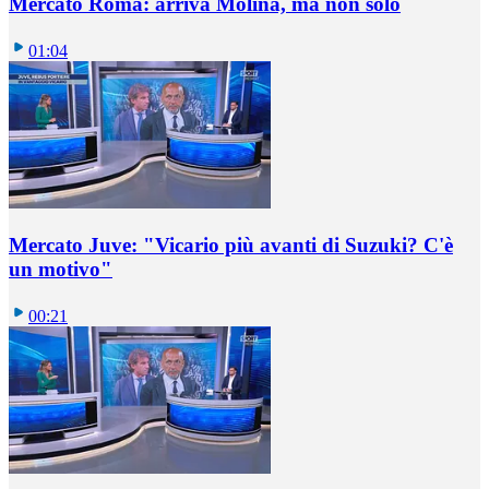
Mercato Roma: arriva Molina, ma non solo
01:04
Mercato Juve: "Vicario più avanti di Suzuki? C'è
un motivo"
00:21