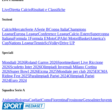
Live
Diretta Calcio
Risultati e Classifiche
Sezioni
Calcio
Mercato
Serie A
Serie B
Coppa Italia
Champions
League
Europa League
Conference League
Calcio Estero
Supercoppa
Italiana
Formula 1
Formula E
MotoGP
Altri Motori
Basket
America's
Cup
Nations League
Tennis
Sci
Volley
Drive UP
Speciali
Mondiali 2026
Roland Garros 2026
Sportmediaset Live Riccione
2026
Scudetto Inter 2026
Olimpiadi Invernali Milano Cortina
2026
Super Bowl 2026
Eicma 2025
Mondiale per club 2025
EICMA
Riding Fest 2025
Paralimpiadi Parigi 2024
Olimpiadi Parigi
2024
Euro 2024
Squadra Serie A
Atalanta
Bologna
Cagliari
Como
Fiorentina
Frosinone
Genoa
Inter
Juvent