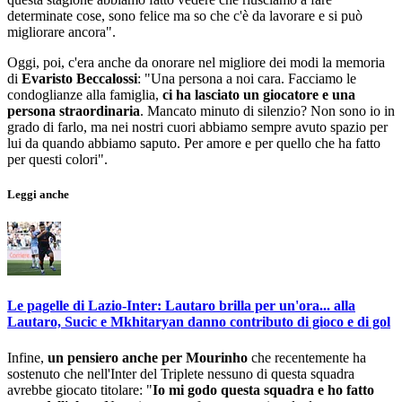
determinate cose, sono felice ma so che c'è da lavorare e si può
migliorare ancora".
Oggi, poi, c'era anche da onorare nel migliore dei modi la memoria
di
Evaristo Beccalossi
: "Una persona a noi cara. Facciamo le
condoglianze alla famiglia,
ci ha lasciato un giocatore e una
persona straordinaria
. Mancato minuto di silenzio? Non sono io in
grado di farlo, ma nei nostri cuori abbiamo sempre avuto spazio per
lui da quando abbiamo saputo. Per amore e per quello che ha fatto
per questi colori".
Leggi anche
Le pagelle di Lazio-Inter: Lautaro brilla per un'ora... alla
Lautaro, Sucic e Mkhitaryan danno contributo di gioco e di gol
Infine,
un pensiero anche per Mourinho
che recentemente ha
sostenuto che nell'Inter del Triplete nessuno di questa squadra
avrebbe giocato titolare: "
Io mi godo questa squadra e ho fatto