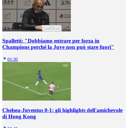
Spalletti: "Dobbiamo entrare per forza in
Champions perché la Juve non può stare fuori"
01:30
Chelsea-Juventus 0-1: gli highlights dell'amichevole
di Hong Kong