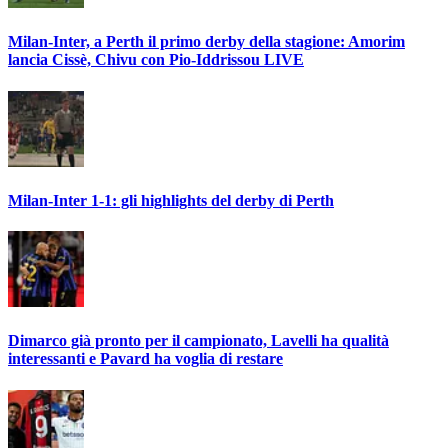
Milan-Inter, a Perth il primo derby della stagione: Amorim
lancia Cissè, Chivu con Pio-Iddrissou LIVE
Milan-Inter 1-1: gli highlights del derby di Perth
Dimarco già pronto per il campionato, Lavelli ha qualità
interessanti e Pavard ha voglia di restare