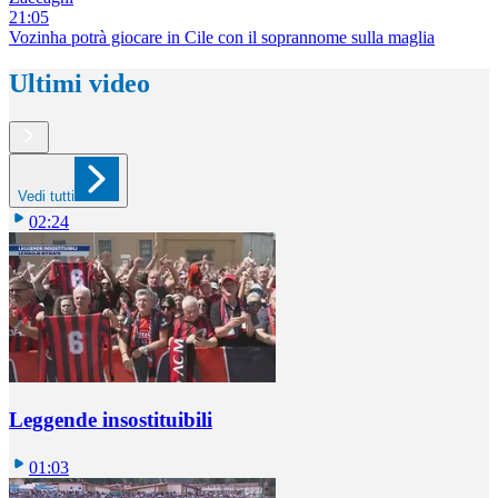
21:05
Vozinha potrà giocare in Cile con il soprannome sulla maglia
Ultimi video
Vedi tutti
02:24
Leggende insostituibili
01:03