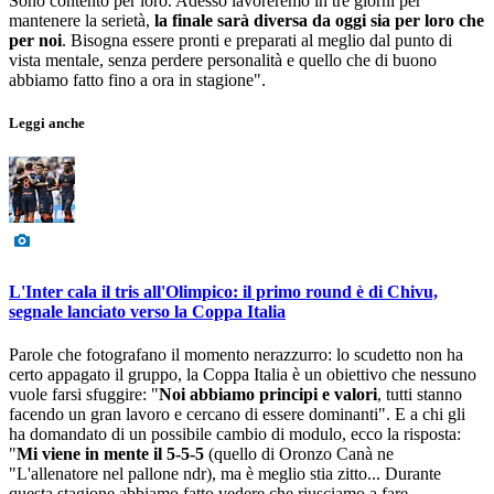
Sono contento per loro. Adesso lavoreremo in tre giorni per
mantenere la serietà,
la finale sarà diversa da oggi sia per loro che
per noi
. Bisogna essere pronti e preparati al meglio dal punto di
vista mentale, senza perdere personalità e quello che di buono
abbiamo fatto fino a ora in stagione".
Leggi anche
L'Inter cala il tris all'Olimpico: il primo round è di Chivu,
segnale lanciato verso la Coppa Italia
Parole che fotografano il momento nerazzurro: lo scudetto non ha
certo appagato il gruppo, la Coppa Italia è un obiettivo che nessuno
vuole farsi sfuggire: "
Noi abbiamo principi e valori
, tutti stanno
facendo un gran lavoro e cercano di essere dominanti". E a chi gli
ha domandato di un possibile cambio di modulo, ecco la risposta:
"
Mi viene in mente il 5-5-5
(quello di Oronzo Canà ne
"L'allenatore nel pallone ndr), ma è meglio stia zitto... Durante
questa stagione abbiamo fatto vedere che riusciamo a fare