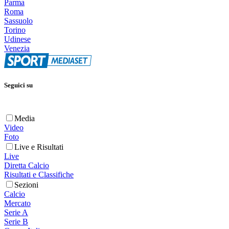
Parma
Roma
Sassuolo
Torino
Udinese
Venezia
Seguici su
Media
Video
Foto
Live e Risultati
Live
Diretta Calcio
Risultati e Classifiche
Sezioni
Calcio
Mercato
Serie A
Serie B