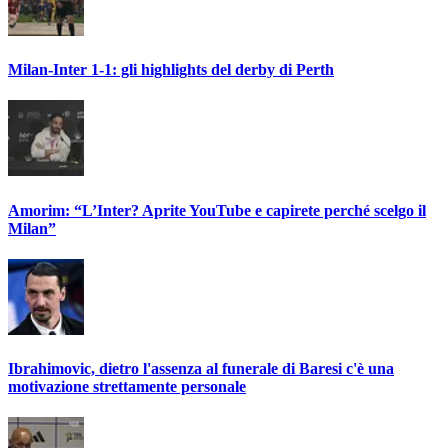
Milan-Inter 1-1: gli highlights del derby di Perth
Amorim: “L’Inter? Aprite YouTube e capirete perché scelgo il
Milan”
Ibrahimovic, dietro l'assenza al funerale di Baresi c'è una
motivazione strettamente personale