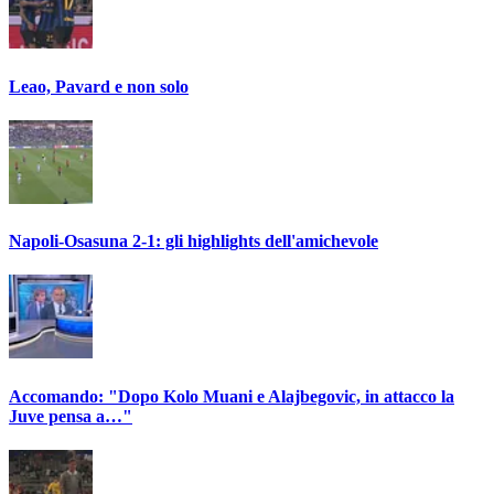
Leao, Pavard e non solo
Napoli-Osasuna 2-1: gli highlights dell'amichevole
Accomando: "Dopo Kolo Muani e Alajbegovic, in attacco la
Juve pensa a…"