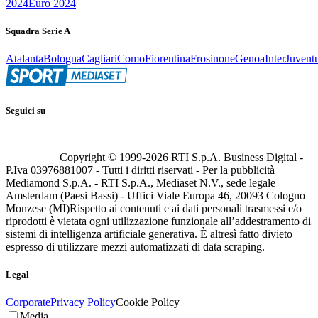
2024
Euro 2024
Squadra Serie A
Atalanta
Bologna
Cagliari
Como
Fiorentina
Frosinone
Genoa
Inter
Juvent
Seguici su
Copyright © 1999-
2026
RTI S.p.A. Business Digital -
P.Iva 03976881007 - Tutti i diritti riservati - Per la pubblicità
Mediamond S.p.A. - RTI S.p.A., Mediaset N.V., sede legale
Amsterdam (Paesi Bassi) - Uffici Viale Europa 46, 20093 Cologno
Monzese (MI)
Rispetto ai contenuti e ai dati personali trasmessi e/o
riprodotti è vietata ogni utilizzazione funzionale all’addestramento di
sistemi di intelligenza artificiale generativa. È altresì fatto divieto
espresso di utilizzare mezzi automatizzati di data scraping.
Legal
Corporate
Privacy Policy
Cookie Policy
Media