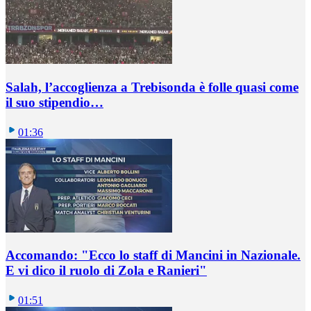
Salah, l’accoglienza a Trebisonda è folle quasi come
il suo stipendio…
01:36
Accomando: "Ecco lo staff di Mancini in Nazionale.
E vi dico il ruolo di Zola e Ranieri"
01:51