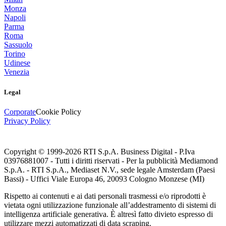
Monza
Napoli
Parma
Roma
Sassuolo
Torino
Udinese
Venezia
Legal
Corporate
Cookie Policy
Privacy Policy
Copyright © 1999-
2026
RTI S.p.A. Business Digital - P.Iva
03976881007 - Tutti i diritti riservati - Per la pubblicità Mediamond
S.p.A. - RTI S.p.A., Mediaset N.V., sede legale Amsterdam (Paesi
Bassi) - Uffici Viale Europa 46, 20093 Cologno Monzese (MI)
Rispetto ai contenuti e ai dati personali trasmessi e/o riprodotti è
vietata ogni utilizzazione funzionale all’addestramento di sistemi di
intelligenza artificiale generativa. È altresì fatto divieto espresso di
utilizzare mezzi automatizzati di data scraping.