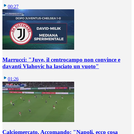
00:27
Marrucci: "Juve, il centrocampo non convince e
davanti Vlahovic ha lasciato un vuoto"
01:26
Calciomercato, Accomando: "Napoli, ecco cosa