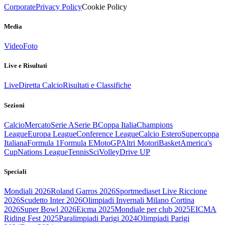
Corporate
Privacy Policy
Cookie Policy
Media
Video
Foto
Live e Risultati
Live
Diretta Calcio
Risultati e Classifiche
Sezioni
Calcio
Mercato
Serie A
Serie B
Coppa Italia
Champions
League
Europa League
Conference League
Calcio Estero
Supercoppa
Italiana
Formula 1
Formula E
MotoGP
Altri Motori
Basket
America's
Cup
Nations League
Tennis
Sci
Volley
Drive UP
Speciali
Mondiali 2026
Roland Garros 2026
Sportmediaset Live Riccione
2026
Scudetto Inter 2026
Olimpiadi Invernali Milano Cortina
2026
Super Bowl 2026
Eicma 2025
Mondiale per club 2025
EICMA
Riding Fest 2025
Paralimpiadi Parigi 2024
Olimpiadi Parigi