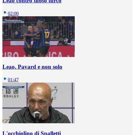
Leao contro tifoso turco
02:00
Leao, Pavard e non solo
01:47
L'occhiolino di Spalletti