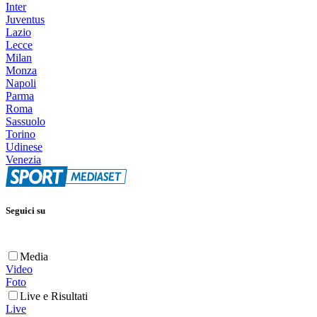
Inter
Juventus
Lazio
Lecce
Milan
Monza
Napoli
Parma
Roma
Sassuolo
Torino
Udinese
Venezia
Seguici su
Media
Video
Foto
Live e Risultati
Live