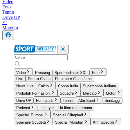
Video
Foto
Tennis
Drive UP
F1
MotoGp
Video
Pressing
Sportmediaset XXL
Foto
Live
Diretta Calcio
Risultati e Classifiche
News Live
Calcio
Coppa Italia
Supercoppa Italiana
Probabili Formazioni
Squadre
Mercato
Motori
Drive UP
Formula E
Tennis
Altri Sport
Sondaggi
Podcast
Lifestyle
Un libro a settimana
Speciali Europei
Speciali Olimpiadi
Speciale Scudetti
Speciali Mondiali
Altri Speciali