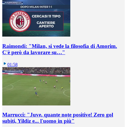
Raimondi: "Milan, si vede la filosofia di Amorim.
C'è però da lavorare su…"
01:58
Marrucci: "Juve, quante note positive! Zero gol
subiti, Yildiz e... l'uomo in più"