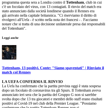
programma questa sera a Londra contro il
Tottenham
, club in cui
c'è un focolaio del virus, con 13 contagiati. Il rinvio del match era
stato annunciato dalla società londinese quando il Rennes era
già arrivato nella capitale britannica. "Ci riserviamo il diritto di
rivolgerci all'Uefa - è scritto nella nota dei francesi - . Facciamo
notare che si tratta di una decisione unilaterale presa dai responsabili
del Tottenham".
Leggi anche
Tottenham, 13 positivi. Conte: "Siamo spaventati" | Rinviato il
match col Rennes
LA UEFA CONFERMA IL RINVIO
La Uefa ha confermato che la partita prevista oggi è stata sospesa
dopo un focolaio di coronavirus tra gli Spurs. Il Tottenham aveva
annunciato ieri sera che la partita del Gruppo G non si sarebbe
svolta dopo che 13 tra giocatori e membri dello staff erano risultati
positivi al Covid-19 nel club della Premier League. "Possiamo
confermare che la partita Tottenham-Rennes non si