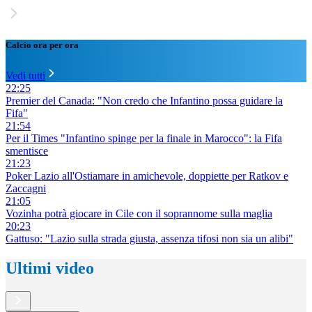
Calcio ora per ora
Vedi tutti
22:25
Premier del Canada: "Non credo che Infantino possa guidare la
Fifa"
21:54
Per il Times "Infantino spinge per la finale in Marocco": la Fifa
smentisce
21:23
Poker Lazio all'Ostiamare in amichevole, doppiette per Ratkov e
Zaccagni
21:05
Vozinha potrà giocare in Cile con il soprannome sulla maglia
20:23
Gattuso: "Lazio sulla strada giusta, assenza tifosi non sia un alibi"
Ultimi video