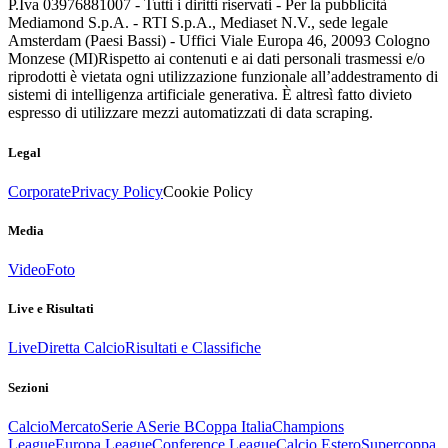
P.Iva 03976881007 - Tutti i diritti riservati - Per la pubblicità
Mediamond S.p.A. - RTI S.p.A., Mediaset N.V., sede legale
Amsterdam (Paesi Bassi) - Uffici Viale Europa 46, 20093 Cologno
Monzese (MI)
Rispetto ai contenuti e ai dati personali trasmessi e/o
riprodotti è vietata ogni utilizzazione funzionale all’addestramento di
sistemi di intelligenza artificiale generativa. È altresì fatto divieto
espresso di utilizzare mezzi automatizzati di data scraping.
Legal
Corporate
Privacy Policy
Cookie Policy
Media
Video
Foto
Live e Risultati
Live
Diretta Calcio
Risultati e Classifiche
Sezioni
Calcio
Mercato
Serie A
Serie B
Coppa Italia
Champions
League
Europa League
Conference League
Calcio Estero
Supercoppa