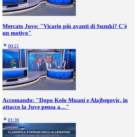
Mercato Juve: "Vicario più avanti di Suzuki? C'è
un motivo"
00:21
Accomando: "Dopo Kolo Muani e Alajbegovic, in
attacco la Juve pensa a…"
01:39