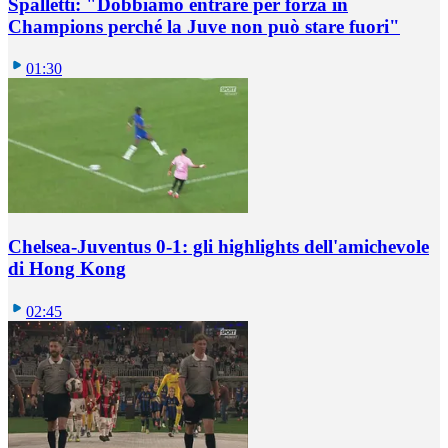
Spalletti: "Dobbiamo entrare per forza in
Champions perché la Juve non può stare fuori"
01:30
Chelsea-Juventus 0-1: gli highlights dell'amichevole
di Hong Kong
02:45