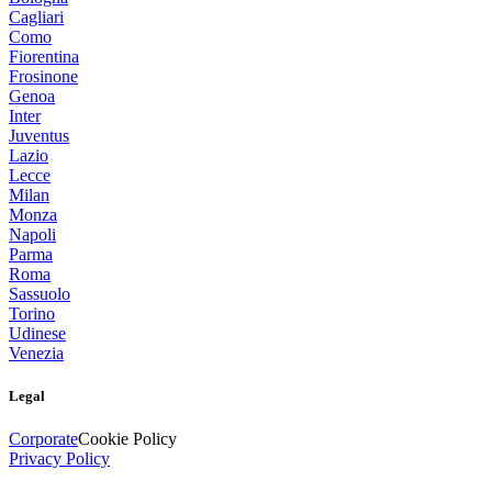
Cagliari
Como
Fiorentina
Frosinone
Genoa
Inter
Juventus
Lazio
Lecce
Milan
Monza
Napoli
Parma
Roma
Sassuolo
Torino
Udinese
Venezia
Legal
Corporate
Cookie Policy
Privacy Policy