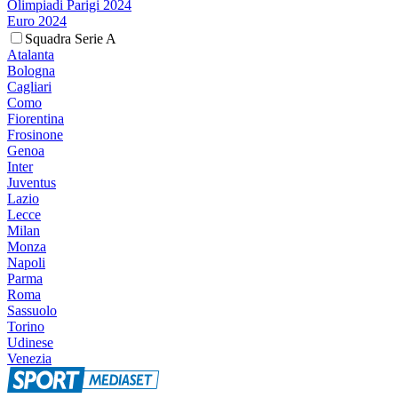
Olimpiadi Parigi 2024
Euro 2024
Squadra Serie A
Atalanta
Bologna
Cagliari
Como
Fiorentina
Frosinone
Genoa
Inter
Juventus
Lazio
Lecce
Milan
Monza
Napoli
Parma
Roma
Sassuolo
Torino
Udinese
Venezia