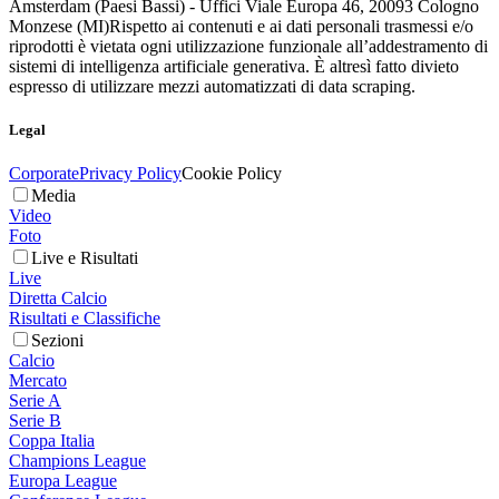
Amsterdam (Paesi Bassi) - Uffici Viale Europa 46, 20093 Cologno
Monzese (MI)
Rispetto ai contenuti e ai dati personali trasmessi e/o
riprodotti è vietata ogni utilizzazione funzionale all’addestramento di
sistemi di intelligenza artificiale generativa. È altresì fatto divieto
espresso di utilizzare mezzi automatizzati di data scraping.
Legal
Corporate
Privacy Policy
Cookie Policy
Media
Video
Foto
Live e Risultati
Live
Diretta Calcio
Risultati e Classifiche
Sezioni
Calcio
Mercato
Serie A
Serie B
Coppa Italia
Champions League
Europa League