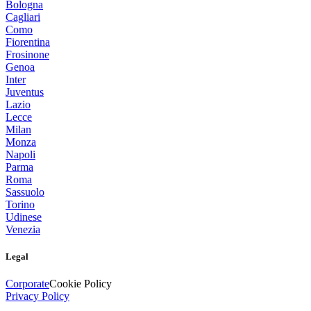
Bologna
Cagliari
Como
Fiorentina
Frosinone
Genoa
Inter
Juventus
Lazio
Lecce
Milan
Monza
Napoli
Parma
Roma
Sassuolo
Torino
Udinese
Venezia
Legal
Corporate
Cookie Policy
Privacy Policy