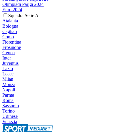
Olimpiadi Parigi 2024
Euro 2024
Squadra Serie A
Atalanta
Bologna
Cagliari
Como
Fiorentina
Frosinone
Genoa
Inter
Juventus
Lazio
Lecce
Milan
Monza
Napoli
Parma
Roma
Sassuolo
Torino
Udinese
Venezia