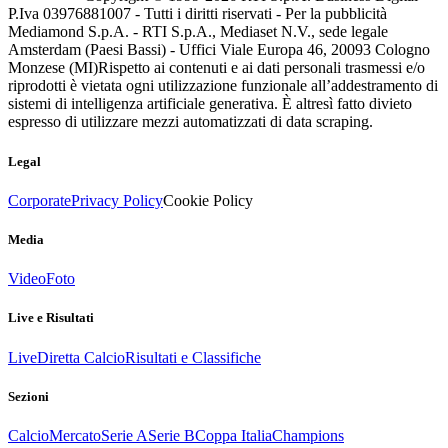
P.Iva 03976881007 - Tutti i diritti riservati - Per la pubblicità
Mediamond S.p.A. - RTI S.p.A., Mediaset N.V., sede legale
Amsterdam (Paesi Bassi) - Uffici Viale Europa 46, 20093 Cologno
Monzese (MI)
Rispetto ai contenuti e ai dati personali trasmessi e/o
riprodotti è vietata ogni utilizzazione funzionale all’addestramento di
sistemi di intelligenza artificiale generativa. È altresì fatto divieto
espresso di utilizzare mezzi automatizzati di data scraping.
Legal
Corporate
Privacy Policy
Cookie Policy
Media
Video
Foto
Live e Risultati
Live
Diretta Calcio
Risultati e Classifiche
Sezioni
Calcio
Mercato
Serie A
Serie B
Coppa Italia
Champions