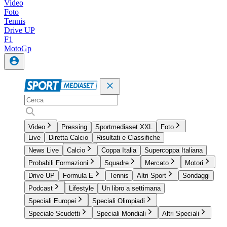
Video
Foto
Tennis
Drive UP
F1
MotoGp
Video
Pressing
Sportmediaset XXL
Foto
Live
Diretta Calcio
Risultati e Classifiche
News Live
Calcio
Coppa Italia
Supercoppa Italiana
Probabili Formazioni
Squadre
Mercato
Motori
Drive UP
Formula E
Tennis
Altri Sport
Sondaggi
Podcast
Lifestyle
Un libro a settimana
Speciali Europei
Speciali Olimpiadi
Speciale Scudetti
Speciali Mondiali
Altri Speciali