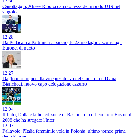
12:30
Canottaggio, Alizee Ribolzi campionessa del mondo U19 nel
singolo
12:28
Da Pellacani a Paltrinieri al sincro, le 23 medaglie azzurre agli
Europei di nuoto
12:27
Dagli ori olimpici alla vicepresidenza del Coni: chi è Diana
Bianchedi, nuovo capo delegazione azzurro
12:04
Il Judo, Dalla e la benedizione di Bastoni: chi è Leonardo Bovio, il
2008 che ha stregato l'Inter
12:03
Pallavolo: l'Italia femminile vola in Polonia, ultimo torneo prima
degli Europei