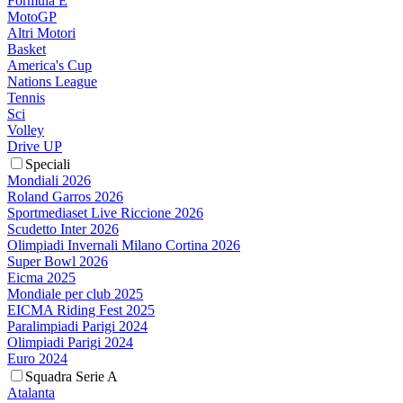
Formula E
MotoGP
Altri Motori
Basket
America's Cup
Nations League
Tennis
Sci
Volley
Drive UP
Speciali
Mondiali 2026
Roland Garros 2026
Sportmediaset Live Riccione 2026
Scudetto Inter 2026
Olimpiadi Invernali Milano Cortina 2026
Super Bowl 2026
Eicma 2025
Mondiale per club 2025
EICMA Riding Fest 2025
Paralimpiadi Parigi 2024
Olimpiadi Parigi 2024
Euro 2024
Squadra Serie A
Atalanta