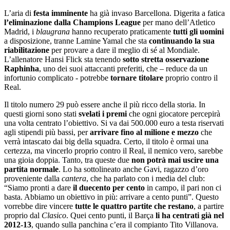
L’aria di
festa imminente
ha già invaso Barcellona. Digerita a fatica
l’eliminazione dalla Champions League
per mano dell’Atletico
Madrid, i
blaugrana
hanno recuperato praticamente
tutti gli uomini
a disposizione, tranne Lamine Yamal che sta
continuando la sua
riabilitazione
per provare a dare il meglio di sé al Mondiale.
L’allenatore Hansi Flick sta tenendo
sotto stretta osservazione
Raphinha
, uno dei suoi attaccanti preferiti, che – reduce da un
infortunio complicato - potrebbe
tornare titolare
proprio contro il
Real.
Il titolo numero 29 può essere anche il più ricco della storia. In
questi giorni sono stati
svelati i premi
che ogni giocatore percepirà
una volta centrato l’obiettivo. Si va dai 500.000 euro a testa riservati
agli stipendi più bassi, per
arrivare fino al milione e mezzo
che
verrà intascato dai big della squadra. Certo, il titolo è ormai una
certezza, ma vincerlo proprio contro il Real, il nemico vero, sarebbe
una gioia doppia. Tanto, tra queste due
non potrà mai uscire una
partita normale
. Lo ha sottolineato anche Gavi, ragazzo d’oro
proveniente dalla
cantera
, che ha parlato con i media del club:
“Siamo pronti a dare
il duecento per cento
in campo, il pari non ci
basta. Abbiamo un obiettivo in più: arrivare a cento punti”. Questo
vorrebbe dire vincere
tutte le quattro partite che restano
, a partire
proprio dal
Clasico
. Quei cento punti, il Barça
li ha centrati già nel
2012-13
, quando sulla panchina c’era il compianto Tito Villanova.