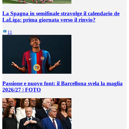
La Spagna in semifinale stravolge il calendario de
LaLiga: prima giornata verso il rinvio?
11
Passione e nuovo font: il Barcellona svela la maglia
2026/27 | FOTO