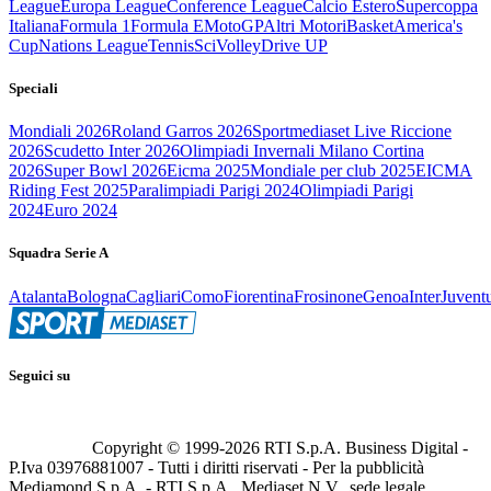
League
Europa League
Conference League
Calcio Estero
Supercoppa
Italiana
Formula 1
Formula E
MotoGP
Altri Motori
Basket
America's
Cup
Nations League
Tennis
Sci
Volley
Drive UP
Speciali
Mondiali 2026
Roland Garros 2026
Sportmediaset Live Riccione
2026
Scudetto Inter 2026
Olimpiadi Invernali Milano Cortina
2026
Super Bowl 2026
Eicma 2025
Mondiale per club 2025
EICMA
Riding Fest 2025
Paralimpiadi Parigi 2024
Olimpiadi Parigi
2024
Euro 2024
Squadra Serie A
Atalanta
Bologna
Cagliari
Como
Fiorentina
Frosinone
Genoa
Inter
Juvent
Seguici su
Copyright © 1999-
2026
RTI S.p.A. Business Digital -
P.Iva 03976881007 - Tutti i diritti riservati - Per la pubblicità
Mediamond S.p.A. - RTI S.p.A., Mediaset N.V., sede legale