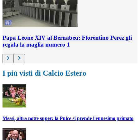
Papa Leone XIV al Bernabeu: Florentino Perez gli
regala la maglia numero 1
I più visti di Calcio Estero
Messi, altra notte super: la Pulce si prende l'ennesimo primato