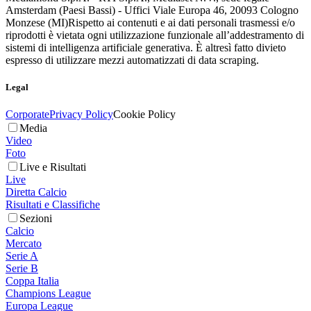
Amsterdam (Paesi Bassi) - Uffici Viale Europa 46, 20093 Cologno
Monzese (MI)
Rispetto ai contenuti e ai dati personali trasmessi e/o
riprodotti è vietata ogni utilizzazione funzionale all’addestramento di
sistemi di intelligenza artificiale generativa. È altresì fatto divieto
espresso di utilizzare mezzi automatizzati di data scraping.
Legal
Corporate
Privacy Policy
Cookie Policy
Media
Video
Foto
Live e Risultati
Live
Diretta Calcio
Risultati e Classifiche
Sezioni
Calcio
Mercato
Serie A
Serie B
Coppa Italia
Champions League
Europa League