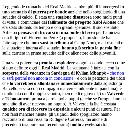
Leggendo le cronache del Real Madrid sembra più di immergersi
in
uno scenario di guerra per bande
anziché nello spogliatoio di una
squadra di calcio. È stata una
stagione disastrosa
sotto molti punti
di vista, a cominciare dal
fallimento del progetto Xabi Alonso
che
era stato studiato da tempo e con grandi speranze. Il suo sostituto
Arbeloa
pensava di trovarsi in una botte di ferro
per l’amicizia
con il figlio di Florentino Perez (a proposito, il presidente ha
fatto sapere che
non sarà in tribuna
al Camp Nou), ma i risultati e
la situazione interna alla squadra
hanno già scritto la parola fine
sulla carriera in prima squadra dell’ex allenatore delle giovanili.
Una vera polveriera
pronta a esplodere
a ogni secondo, ecco come
si può definire oggi il Real Madrid. La settimana è iniziata con
la
scoperta delle vacanze in Sardegna di Kylian Mbappè
-
che non
ci sarà perché non ancora in condizione
- e con la petizione dei tifosi
che
lo vorrebbero allontanare immediatamente
dalla squadra (a
Barcellona sarà con i compagni ma verosimilmente in panchina), è
continuata con il doppio scontro, mercoledì e giovedì,
tra Valverde
e Tchouameni
, prima a parole poi a pugni (anche se l'uruguaiano ha
smentito di aver ricevuto un pugno). A Valverde la lite è costata
qualche ora di ricovero in ospedale
e alcuni punti di sutura. Per
non farsi mancare niente, gli usignoli dello spogliatoio hanno
raccontato di una rissa tra Rudiger e Carreras, ma anche di
precedenti (sia pure non recentissimi)
molto avvelenati
tra