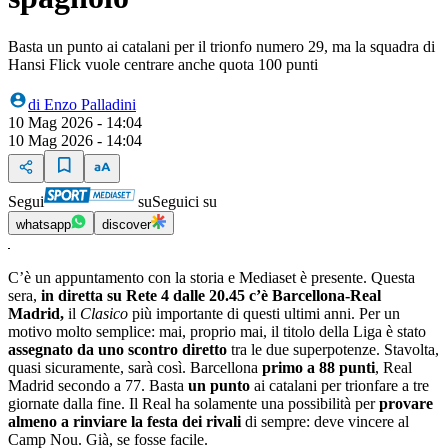
Basta un punto ai catalani per il trionfo numero 29, ma la squadra di
Hansi Flick vuole centrare anche quota 100 punti
di
Enzo Palladini
10 Mag 2026 - 14:04
10 Mag 2026 - 14:04
Segui
su
Seguici su
whatsapp
discover
C’è un appuntamento con la storia e Mediaset è presente. Questa
sera,
in diretta su Rete 4 dalle 20.45 c’è Barcellona-Real
Madrid,
il
Clasico
più importante di questi ultimi anni. Per un
motivo molto semplice: mai, proprio mai, il titolo della Liga è stato
assegnato da uno scontro diretto
tra le due superpotenze. Stavolta,
quasi sicuramente, sarà così. Barcellona
primo a 88 punti
, Real
Madrid secondo a 77. Basta
un punto
ai catalani per trionfare a tre
giornate dalla fine. Il Real ha solamente una possibilità per
provare
almeno a rinviare la festa dei rivali
di sempre: deve vincere al
Camp Nou. Già, se fosse facile.