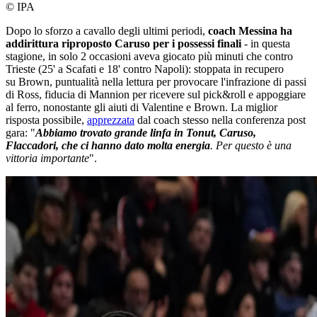
© IPA
Dopo lo sforzo a cavallo degli ultimi periodi,
coach Messina ha
addirittura riproposto Caruso per i possessi finali
- in questa
stagione, in solo 2 occasioni aveva giocato più minuti che contro
Trieste (25' a Scafati e 18' contro Napoli): stoppata in recupero
su Brown, puntualità nella lettura per provocare l'infrazione di passi
di Ross, fiducia di Mannion per ricevere sul pick&roll e appoggiare
al ferro, nonostante gli aiuti di Valentine e Brown. La miglior
risposta possibile,
apprezzata
dal coach stesso nella conferenza post
gara: "
Abbiamo trovato grande linfa in Tonut, Caruso,
Flaccadori, che ci hanno dato molta energia
. Per questo è una
vittoria importante
".