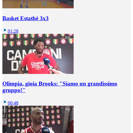
Basket Estathè 3x3
01:28
Olimpia, gioia Brooks: "Siamo un grandissimo
gruppo!"
00:48