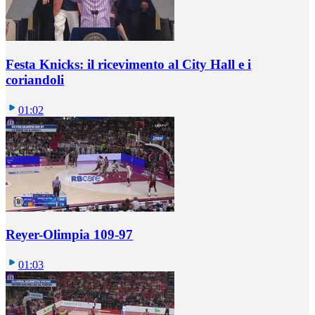
Festa Knicks: il ricevimento al City Hall e i
coriandoli
01:02
Reyer-Olimpia 109-97
01:03