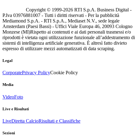
Copyright © 1999-
2026
RTI S.p.A. Business Digital -
P.Iva 03976881007 - Tutti i diritti riservati - Per la pubblicità
Mediamond S.p.A. - RTI S.p.A., Mediaset N.V., sede legale
Amsterdam (Paesi Bassi) - Uffici Viale Europa 46, 20093 Cologno
Monzese (MI)
Rispetto ai contenuti e ai dati personali trasmessi e/o
riprodotti è vietata ogni utilizzazione funzionale all’addestramento di
sistemi di intelligenza artificiale generativa. È altresì fatto divieto
espresso di utilizzare mezzi automatizzati di data scraping.
Legal
Corporate
Privacy Policy
Cookie Policy
Media
Video
Foto
Live e Risultati
Live
Diretta Calcio
Risultati e Classifiche
Sezioni