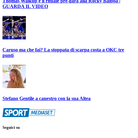
Thomas Walkup e il rituale pre-gara alla Rocky Balboa |
GUARDA IL VIDEO
Caruso ma che fai? La stoppata di scarpa costa a OKC tre
punti
Stefano Gentile a canestro con la sua Altea
Seguici su