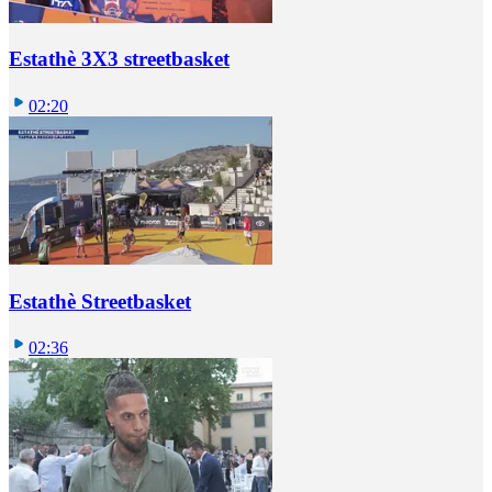
Estathè 3X3 streetbasket
02:20
Estathè Streetbasket
02:36