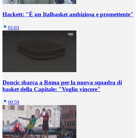
Hackett: "È un Italbasket ambiziosa e promettente"
01:03
Doncic sbarca a Roma per la nuova squadra di
basket della Capitale: "Voglio vincere"
00:59