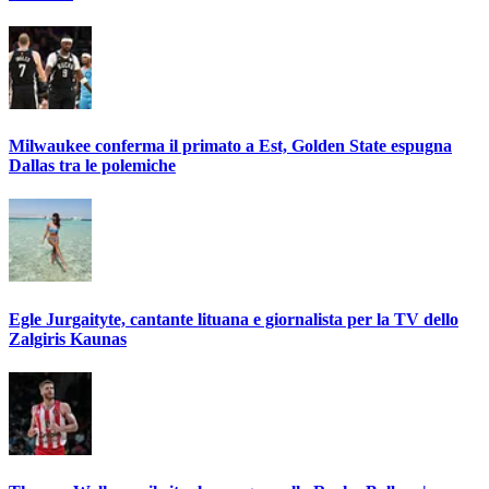
Milwaukee conferma il primato a Est, Golden State espugna
Dallas tra le polemiche
Egle Jurgaityte, cantante lituana e giornalista per la TV dello
Zalgiris Kaunas