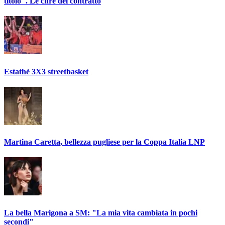
titolo". Le cifre del contratto
Estathè 3X3 streetbasket
Martina Caretta, bellezza pugliese per la Coppa Italia LNP
La bella Marigona a SM: "La mia vita cambiata in pochi
secondi"