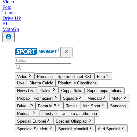
Video
Foto
Tennis
Drive UP
F1
MotoGp
Video
Pressing
Sportmediaset XXL
Foto
Live
Diretta Calcio
Risultati e Classifiche
News Live
Calcio
Coppa Italia
Supercoppa Italiana
Probabili Formazioni
Squadre
Mercato
Motori
Drive UP
Formula E
Tennis
Altri Sport
Sondaggi
Podcast
Lifestyle
Un libro a settimana
Speciali Europei
Speciali Olimpiadi
Speciale Scudetti
Speciali Mondiali
Altri Speciali