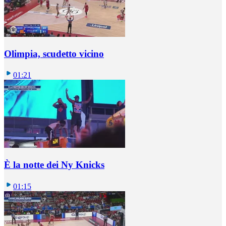
Olimpia, scudetto vicino
01:21
È la notte dei Ny Knicks
01:15