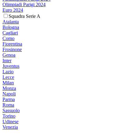
Olimpiadi Parigi 2024
Euro 2024
Squadra Serie A
Atalanta
Bologna
Cagliari
Como
Fiorentina
Frosinone
Genoa
Inter
Juventus
Lazio
Lecce
Milan
Monza
Napoli
Parma
Roma
Sassuolo
Torino
Udinese
Venezia