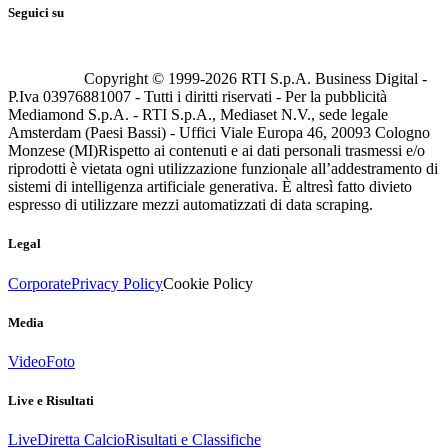
Seguici su
Copyright © 1999-
2026
RTI S.p.A. Business Digital -
P.Iva 03976881007 - Tutti i diritti riservati - Per la pubblicità
Mediamond S.p.A. - RTI S.p.A., Mediaset N.V., sede legale
Amsterdam (Paesi Bassi) - Uffici Viale Europa 46, 20093 Cologno
Monzese (MI)
Rispetto ai contenuti e ai dati personali trasmessi e/o
riprodotti è vietata ogni utilizzazione funzionale all’addestramento di
sistemi di intelligenza artificiale generativa. È altresì fatto divieto
espresso di utilizzare mezzi automatizzati di data scraping.
Legal
Corporate
Privacy Policy
Cookie Policy
Media
Video
Foto
Live e Risultati
Live
Diretta Calcio
Risultati e Classifiche