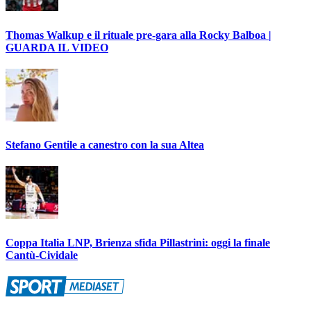
Thomas Walkup e il rituale pre-gara alla Rocky Balboa |
GUARDA IL VIDEO
Stefano Gentile a canestro con la sua Altea
Coppa Italia LNP, Brienza sfida Pillastrini: oggi la finale
Cantù-Cividale