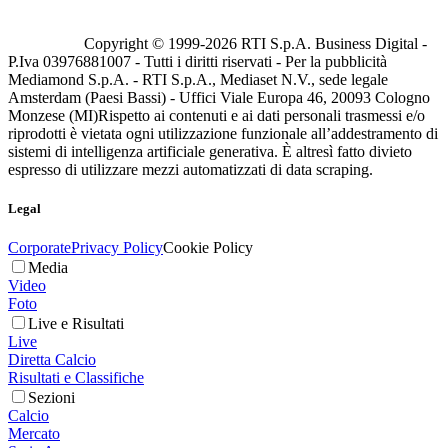
Copyright © 1999-
2026
RTI S.p.A. Business Digital -
P.Iva 03976881007 - Tutti i diritti riservati - Per la pubblicità
Mediamond S.p.A. - RTI S.p.A., Mediaset N.V., sede legale
Amsterdam (Paesi Bassi) - Uffici Viale Europa 46, 20093 Cologno
Monzese (MI)
Rispetto ai contenuti e ai dati personali trasmessi e/o
riprodotti è vietata ogni utilizzazione funzionale all’addestramento di
sistemi di intelligenza artificiale generativa. È altresì fatto divieto
espresso di utilizzare mezzi automatizzati di data scraping.
Legal
Corporate
Privacy Policy
Cookie Policy
Media
Video
Foto
Live e Risultati
Live
Diretta Calcio
Risultati e Classifiche
Sezioni
Calcio
Mercato