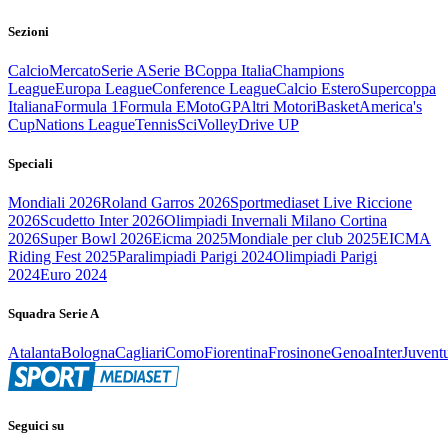
Sezioni
Calcio
Mercato
Serie A
Serie B
Coppa Italia
Champions
League
Europa League
Conference League
Calcio Estero
Supercoppa
Italiana
Formula 1
Formula E
MotoGP
Altri Motori
Basket
America's
Cup
Nations League
Tennis
Sci
Volley
Drive UP
Speciali
Mondiali 2026
Roland Garros 2026
Sportmediaset Live Riccione
2026
Scudetto Inter 2026
Olimpiadi Invernali Milano Cortina
2026
Super Bowl 2026
Eicma 2025
Mondiale per club 2025
EICMA
Riding Fest 2025
Paralimpiadi Parigi 2024
Olimpiadi Parigi
2024
Euro 2024
Squadra Serie A
Atalanta
Bologna
Cagliari
Como
Fiorentina
Frosinone
Genoa
Inter
Juvent
Seguici su