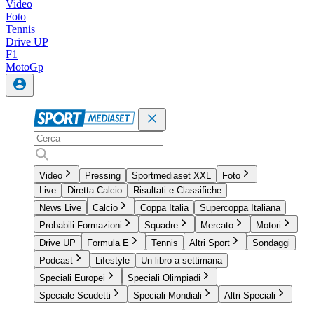
Video
Foto
Tennis
Drive UP
F1
MotoGp
Video
Pressing
Sportmediaset XXL
Foto
Live
Diretta Calcio
Risultati e Classifiche
News Live
Calcio
Coppa Italia
Supercoppa Italiana
Probabili Formazioni
Squadre
Mercato
Motori
Drive UP
Formula E
Tennis
Altri Sport
Sondaggi
Podcast
Lifestyle
Un libro a settimana
Speciali Europei
Speciali Olimpiadi
Speciale Scudetti
Speciali Mondiali
Altri Speciali