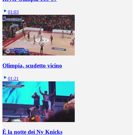
01:03
Olimpia, scudetto vicino
01:21
È la notte dei Ny Knicks