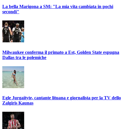
La bella Marigona a SM: "La mia vita cambiata in pochi
secondi"
Milwaukee conferma il primato a Est, Golden State espugna
Dallas tra le polemiche
Egle Jurgaityte, cantante lituana e giornalista per la TV dello
Zalgiris Kaunas