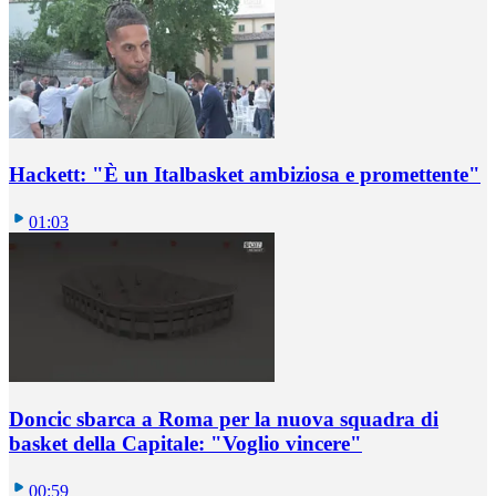
Hackett: "È un Italbasket ambiziosa e promettente"
01:03
Doncic sbarca a Roma per la nuova squadra di
basket della Capitale: "Voglio vincere"
00:59