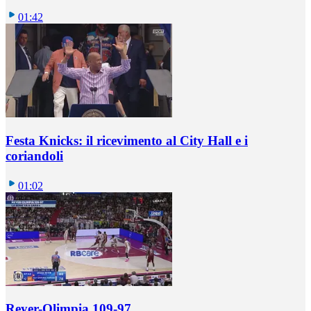
01:42
Festa Knicks: il ricevimento al City Hall e i
coriandoli
01:02
Reyer-Olimpia 109-97