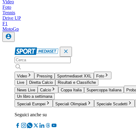
Video
Foto
Tennis
Drive UP
F1
MotoGp
Video
Pressing
Sportmediaset XXL
Foto
Live
Diretta Calcio
Risultati e Classifiche
News Live
Calcio
Coppa Italia
Supercoppa Italiana
Proba
Un libro a settimana
Speciali Europei
Speciali Olimpiadi
Speciale Scudetti
Seguici anche su