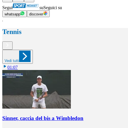
Segui
su
Seguici su
whatsapp
discover
Tennis
Vedi tutti
01:07
Sinner, caccia del bis a Wimbledon