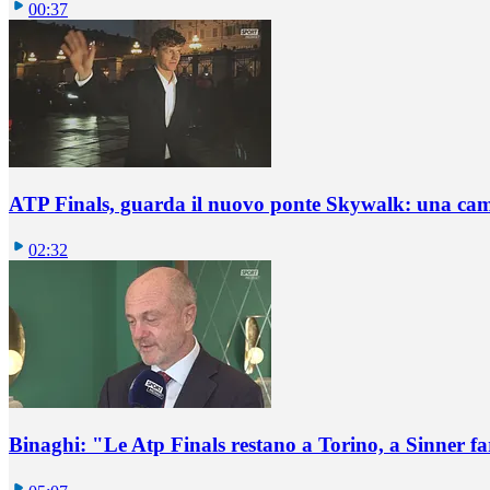
00:37
ATP Finals, guarda il nuovo ponte Skywalk: una ca
02:32
Binaghi: "Le Atp Finals restano a Torino, a Sinner fare