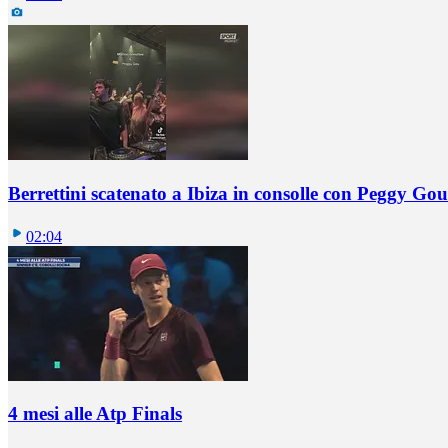
Berrettini scatenato a Ibiza in consolle con Peggy Gou
02:04
4 mesi alle Atp Finals