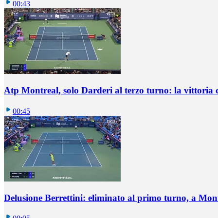
00:43
Atp Montreal, solo Darderi al terzo turno: la vittoria 
00:45
Delusione Berrettini: eliminato al primo turno, a Mo