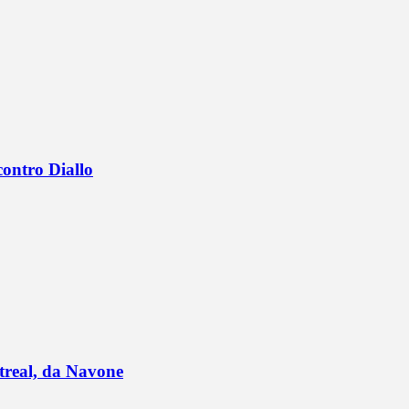
contro Diallo
ntreal, da Navone