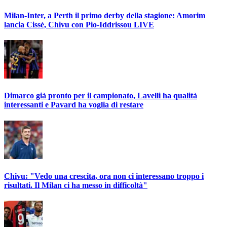
Milan-Inter, a Perth il primo derby della stagione: Amorim
lancia Cissè, Chivu con Pio-Iddrissou LIVE
Dimarco già pronto per il campionato, Lavelli ha qualità
interessanti e Pavard ha voglia di restare
Chivu: "Vedo una crescita, ora non ci interessano troppo i
risultati. Il Milan ci ha messo in difficoltà"