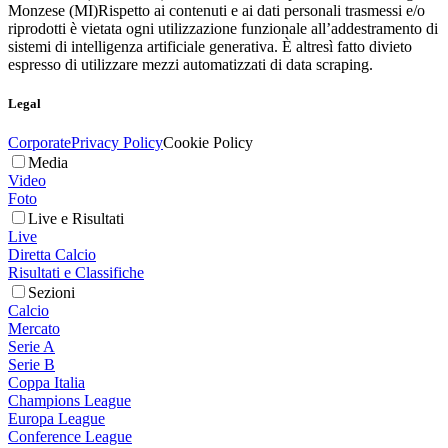
Monzese (MI)
Rispetto ai contenuti e ai dati personali trasmessi e/o
riprodotti è vietata ogni utilizzazione funzionale all’addestramento di
sistemi di intelligenza artificiale generativa. È altresì fatto divieto
espresso di utilizzare mezzi automatizzati di data scraping.
Legal
Corporate
Privacy Policy
Cookie Policy
Media
Video
Foto
Live e Risultati
Live
Diretta Calcio
Risultati e Classifiche
Sezioni
Calcio
Mercato
Serie A
Serie B
Coppa Italia
Champions League
Europa League
Conference League