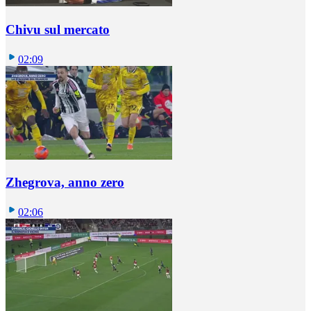
Chivu sul mercato
02:09
Zhegrova, anno zero
02:06