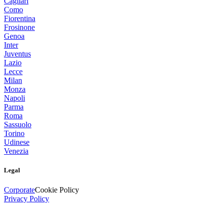
Cagliari
Como
Fiorentina
Frosinone
Genoa
Inter
Juventus
Lazio
Lecce
Milan
Monza
Napoli
Parma
Roma
Sassuolo
Torino
Udinese
Venezia
Legal
Corporate
Cookie Policy
Privacy Policy