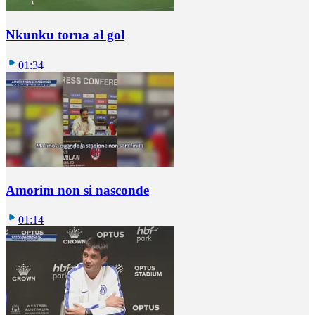
Nkunku torna al gol
01:34
Amorim non si nasconde
01:14