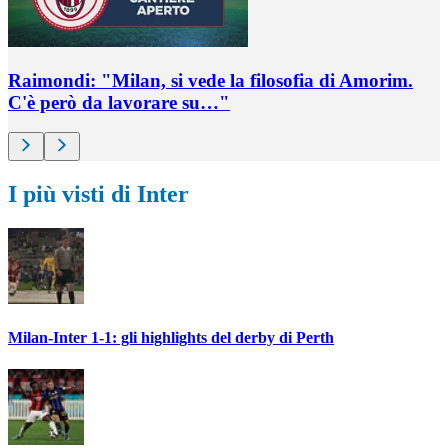
Raimondi: "Milan, si vede la filosofia di Amorim.
C'è però da lavorare su…"
I più visti di Inter
Milan-Inter 1-1: gli highlights del derby di Perth