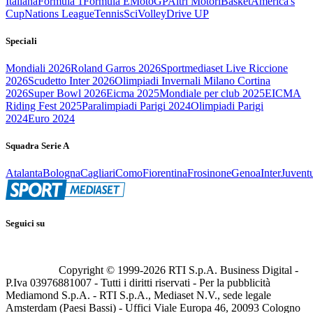
Italiana
Formula 1
Formula E
MotoGP
Altri Motori
Basket
America's
Cup
Nations League
Tennis
Sci
Volley
Drive UP
Speciali
Mondiali 2026
Roland Garros 2026
Sportmediaset Live Riccione
2026
Scudetto Inter 2026
Olimpiadi Invernali Milano Cortina
2026
Super Bowl 2026
Eicma 2025
Mondiale per club 2025
EICMA
Riding Fest 2025
Paralimpiadi Parigi 2024
Olimpiadi Parigi
2024
Euro 2024
Squadra Serie A
Atalanta
Bologna
Cagliari
Como
Fiorentina
Frosinone
Genoa
Inter
Juvent
Seguici su
Copyright © 1999-
2026
RTI S.p.A. Business Digital -
P.Iva 03976881007 - Tutti i diritti riservati - Per la pubblicità
Mediamond S.p.A. - RTI S.p.A., Mediaset N.V., sede legale
Amsterdam (Paesi Bassi) - Uffici Viale Europa 46, 20093 Cologno