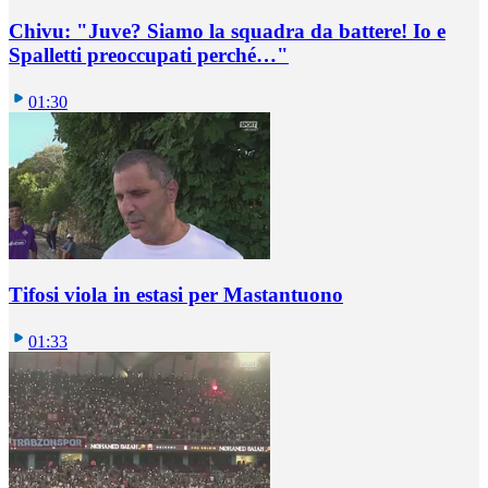
Chivu: "Juve? Siamo la squadra da battere! Io e
Spalletti preoccupati perché…"
01:30
Tifosi viola in estasi per Mastantuono
01:33