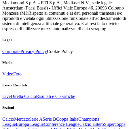
Mediamond S.p.A. - RTI S.p.A., Mediaset N.V., sede legale
Amsterdam (Paesi Bassi) - Uffici Viale Europa 46, 20093 Cologno
Monzese (MI)
Rispetto ai contenuti e ai dati personali trasmessi e/o
riprodotti è vietata ogni utilizzazione funzionale all’addestramento di
sistemi di intelligenza artificiale generativa. È altresì fatto divieto
espresso di utilizzare mezzi automatizzati di data scraping.
Legal
Corporate
Privacy Policy
Cookie Policy
Media
Video
Foto
Live e Risultati
Live
Diretta Calcio
Risultati e Classifiche
Sezioni
Calcio
Mercato
Serie A
Serie B
Coppa Italia
Champions
League
Europa League
Conference League
Calcio Estero
Supercoppa