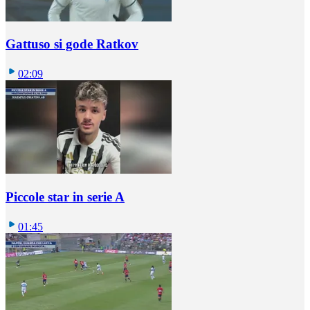
Gattuso si gode Ratkov
02:09
Piccole star in serie A
01:45