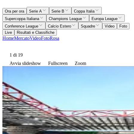
Ora per ora
Serie A
Serie B
Coppa Italia
Supercoppa Italiana
Champions League
Europa League
Conference League
Calcio Estero
Squadre
Video
Foto
Live
Risultati e Classifiche
Home
Mercato
Video
Foto
Rosa
1
di 19
Avvia slideshow
Fullscreen
Zoom