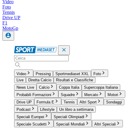
Video
Foto
Tennis
Drive UP
F1
MotoGp
Video
Pressing
Sportmediaset XXL
Foto
Live
Diretta Calcio
Risultati e Classifiche
News Live
Calcio
Coppa Italia
Supercoppa Italiana
Probabili Formazioni
Squadre
Mercato
Motori
Drive UP
Formula E
Tennis
Altri Sport
Sondaggi
Podcast
Lifestyle
Un libro a settimana
Speciali Europei
Speciali Olimpiadi
Speciale Scudetti
Speciali Mondiali
Altri Speciali