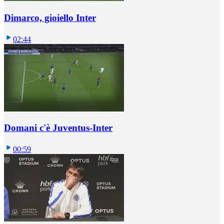
Dimarco, gioiello Inter
02:44
Domani c'è Juventus-Inter
00:59