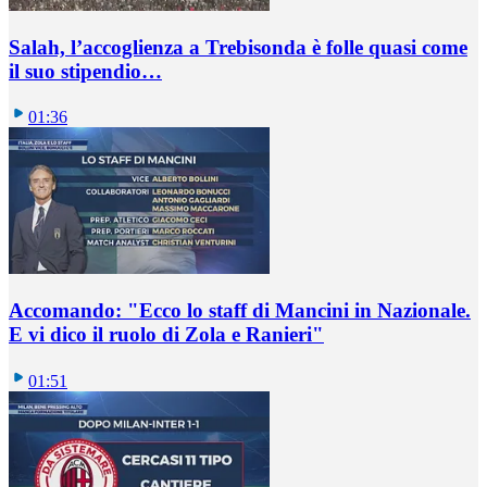
Salah, l’accoglienza a Trebisonda è folle quasi come
il suo stipendio…
01:36
Accomando: "Ecco lo staff di Mancini in Nazionale.
E vi dico il ruolo di Zola e Ranieri"
01:51