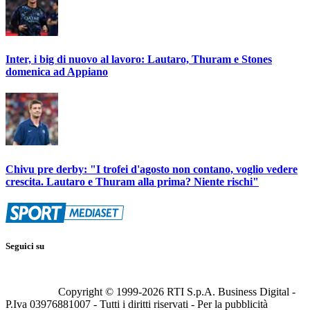
Inter, i big di nuovo al lavoro: Lautaro, Thuram e Stones
domenica ad Appiano
Chivu pre derby: "I trofei d'agosto non contano, voglio vedere
crescita. Lautaro e Thuram alla prima? Niente rischi"
Seguici su
Copyright © 1999-
2026
RTI S.p.A. Business Digital -
P.Iva 03976881007 - Tutti i diritti riservati - Per la pubblicità