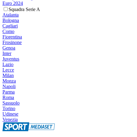
Euro 2024
Squadra Serie A
Atalanta
Bologna
Cagliari
Como
Fiorentina
Frosinone
Genoa
Inter
Juventus
Lazio
Lecce
Milan
Monza
Napoli
Parma
Roma
Sassuolo
Torino
Udinese
Venezia