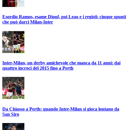
Esordio Ramos, esame Diouf, poi Leao e i registi: cinque spunti
che può darci Milan-Inter
Inter-Milan, un derby amichevole che manca da 11 anni: dai
quattro incroci del 2015 fino a Perth
Da Chiasso a Perth: quando Inter-Milan si gioca lontano da
San Siro