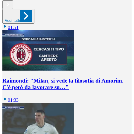
Vedi tutti
01:51
Raimondi: "Milan, si vede la filosofia di Amorim.
C'è però da lavorare su…"
01:33