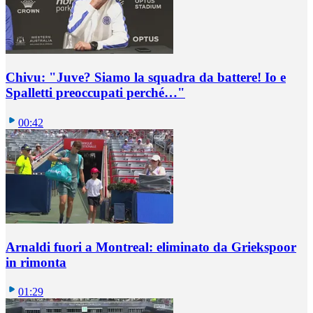
Chivu: "Juve? Siamo la squadra da battere! Io e
Spalletti preoccupati perché…"
00:42
Arnaldi fuori a Montreal: eliminato da Griekspoor
in rimonta
01:29