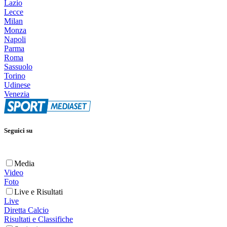
Lazio
Lecce
Milan
Monza
Napoli
Parma
Roma
Sassuolo
Torino
Udinese
Venezia
Seguici su
Media
Video
Foto
Live e Risultati
Live
Diretta Calcio
Risultati e Classifiche