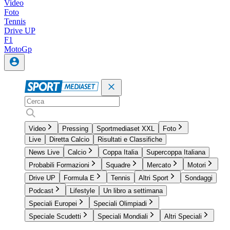
Video
Foto
Tennis
Drive UP
F1
MotoGp
Video
Pressing
Sportmediaset XXL
Foto
Live
Diretta Calcio
Risultati e Classifiche
News Live
Calcio
Coppa Italia
Supercoppa Italiana
Probabili Formazioni
Squadre
Mercato
Motori
Drive UP
Formula E
Tennis
Altri Sport
Sondaggi
Podcast
Lifestyle
Un libro a settimana
Speciali Europei
Speciali Olimpiadi
Speciale Scudetti
Speciali Mondiali
Altri Speciali