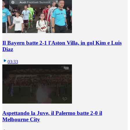
Il Bayern batte 2-1 l'Aston Villa, in gol Kim e Luis
Diaz
03:33
Aspettando la Juve, il Palermo batte 2-0 il
Melbourne City