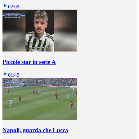
02:09
Piccole star in serie A
01:45
Napoli, guarda che Lucca