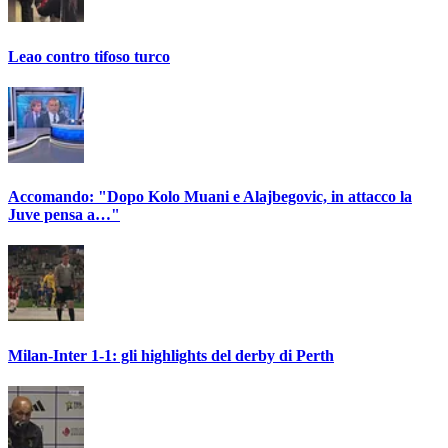
Leao contro tifoso turco
Accomando: "Dopo Kolo Muani e Alajbegovic, in attacco la
Juve pensa a…"
Milan-Inter 1-1: gli highlights del derby di Perth