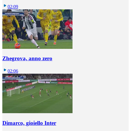
02:09
Zhegrova, anno zero
02:06
Dimarco, gioiello Inter