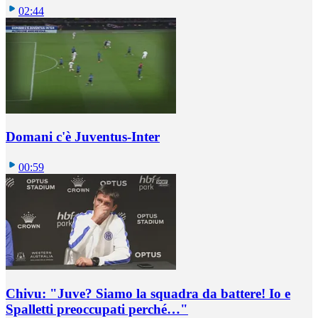
02:44
Domani c'è Juventus-Inter
00:59
Chivu: "Juve? Siamo la squadra da battere! Io e
Spalletti preoccupati perché…"