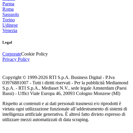
Parma
Roma
Sassuolo
Torino
Udinese
Venezia
Legal
Corporate
Cookie Policy
Privacy Policy
Copyright © 1999-
2026
RTI S.p.A. Business Digital - P.Iva
03976881007 - Tutti i diritti riservati - Per la pubblicità Mediamond
S.p.A. - RTI S.p.A., Mediaset N.V., sede legale Amsterdam (Paesi
Bassi) - Uffici Viale Europa 46, 20093 Cologno Monzese (MI)
Rispetto ai contenuti e ai dati personali trasmessi e/o riprodotti è
vietata ogni utilizzazione funzionale all’addestramento di sistemi di
intelligenza artificiale generativa. È altresì fatto divieto espresso di
utilizzare mezzi automatizzati di data scraping.