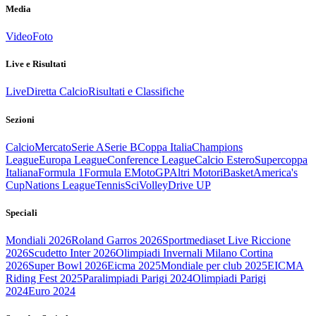
Media
Video
Foto
Live e Risultati
Live
Diretta Calcio
Risultati e Classifiche
Sezioni
Calcio
Mercato
Serie A
Serie B
Coppa Italia
Champions
League
Europa League
Conference League
Calcio Estero
Supercoppa
Italiana
Formula 1
Formula E
MotoGP
Altri Motori
Basket
America's
Cup
Nations League
Tennis
Sci
Volley
Drive UP
Speciali
Mondiali 2026
Roland Garros 2026
Sportmediaset Live Riccione
2026
Scudetto Inter 2026
Olimpiadi Invernali Milano Cortina
2026
Super Bowl 2026
Eicma 2025
Mondiale per club 2025
EICMA
Riding Fest 2025
Paralimpiadi Parigi 2024
Olimpiadi Parigi
2024
Euro 2024