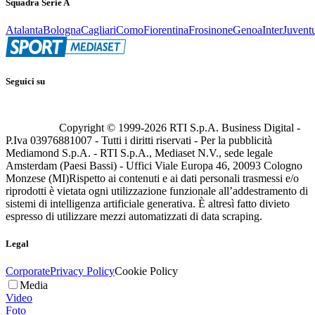
Squadra Serie A
Atalanta
Bologna
Cagliari
Como
Fiorentina
Frosinone
Genoa
Inter
Juvent
Seguici su
Copyright © 1999-
2026
RTI S.p.A. Business Digital -
P.Iva 03976881007 - Tutti i diritti riservati - Per la pubblicità
Mediamond S.p.A. - RTI S.p.A., Mediaset N.V., sede legale
Amsterdam (Paesi Bassi) - Uffici Viale Europa 46, 20093 Cologno
Monzese (MI)
Rispetto ai contenuti e ai dati personali trasmessi e/o
riprodotti è vietata ogni utilizzazione funzionale all’addestramento di
sistemi di intelligenza artificiale generativa. È altresì fatto divieto
espresso di utilizzare mezzi automatizzati di data scraping.
Legal
Corporate
Privacy Policy
Cookie Policy
Media
Video
Foto