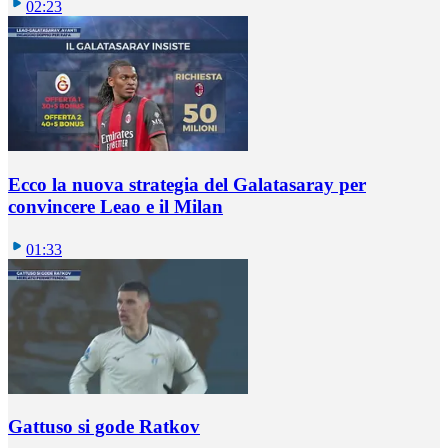
02:23
Ecco la nuova strategia del Galatasaray per
convincere Leao e il Milan
01:33
Gattuso si gode Ratkov