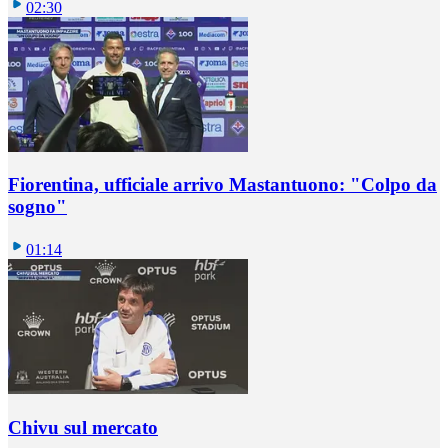
02:30
Fiorentina, ufficiale arrivo Mastantuono: "Colpo da
sogno"
01:14
Chivu sul mercato