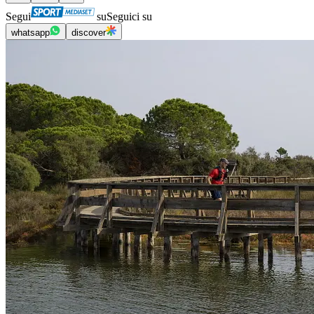
Segui
su
Seguici su
whatsapp
discover