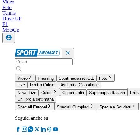
Video
Foto
Tennis
Drive UP
F1
MotoGp
Video
Pressing
Sportmediaset XXL
Foto
Live
Diretta Calcio
Risultati e Classifiche
News Live
Calcio
Coppa Italia
Supercoppa Italiana
Proba
Un libro a settimana
Speciali Europei
Speciali Olimpiadi
Speciale Scudetti
Seguici anche su