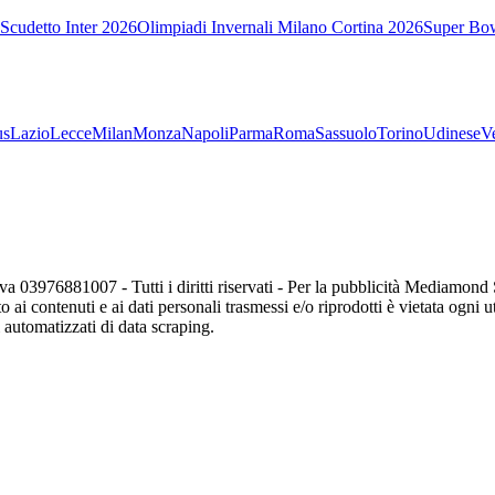
Scudetto Inter 2026
Olimpiadi Invernali Milano Cortina 2026
Super Bo
us
Lazio
Lecce
Milan
Monza
Napoli
Parma
Roma
Sassuolo
Torino
Udinese
V
va 03976881007 - Tutti i diritti riservati - Per la pubblicità Mediamon
o ai contenuti e ai dati personali trasmessi e/o riprodotti è vietata ogni 
zi automatizzati di data scraping.