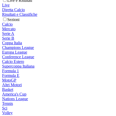
Live e Risultati
Live
Diretta Calcio
Risultati e Classifiche
Sezioni
Calcio
Mercato
Serie A
Serie B
Coppa Italia
Champions League
Europa League
Conference League
Calcio Estero
Supercoppa Italiana
Formula 1
Formula E
MotoGP
Altri Motori
Basket
America's Cup
Nations League
Tennis
Sci
Volley