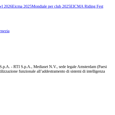
wl 2026
Eicma 2025
Mondiale per club 2025
EICMA Riding Fest
enezia
d S.p.A. - RTI S.p.A., Mediaset N.V., sede legale Amsterdam (Paesi
utilizzazione funzionale all’addestramento di sistemi di intelligenza