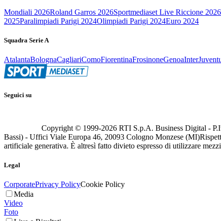
Mondiali 2026
Roland Garros 2026
Sportmediaset Live Riccione 2026
2025
Paralimpiadi Parigi 2024
Olimpiadi Parigi 2024
Euro 2024
Squadra Serie A
Atalanta
Bologna
Cagliari
Como
Fiorentina
Frosinone
Genoa
Inter
Juvent
Seguici su
Copyright © 1999-
2026
RTI S.p.A. Business Digital - P.I
Bassi) - Uffici Viale Europa 46, 20093 Cologno Monzese (MI)
Rispett
artificiale generativa. È altresì fatto divieto espresso di utilizzare mez
Legal
Corporate
Privacy Policy
Cookie Policy
Media
Video
Foto