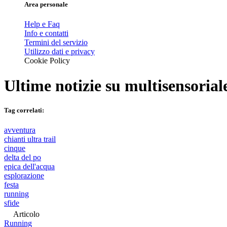
Area personale
Help e Faq
Info e contatti
Termini del servizio
Utilizzo dati e privacy
Cookie Policy
Ultime notizie su
multisensorial
Tag correlati:
avventura
chianti ultra trail
cinque
delta del po
epica dell'acqua
esplorazione
festa
running
sfide
Articolo
Running