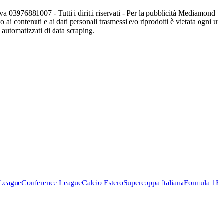
va 03976881007 - Tutti i diritti riservati - Per la pubblicità Mediamon
o ai contenuti e ai dati personali trasmessi e/o riprodotti è vietata ogni 
zi automatizzati di data scraping.
League
Conference League
Calcio Estero
Supercoppa Italiana
Formula 1