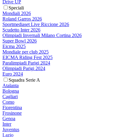
Drive UP
Speciali
Mondiali 2026
Roland Garros 2026
Sportmediaset Live Riccione 2026
Scudetto Inter 2026
Olimpiadi Invernali Milano Cortina 2026
Super Bowl 2026
Eicma 2025
Mondiale per club 2025
EICMA Riding Fest 2025
Paralimpiadi Parigi 2024
Olimpiadi Parigi 2024
Euro 2024
Squadra Serie A
Atalanta
Bologna
Cagliari
Como
Fiorentina
Frosinone
Genoa
Inter
Juventus
Lazio