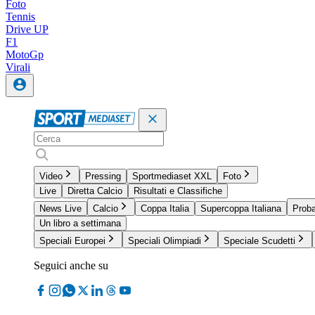
Foto
Tennis
Drive UP
F1
MotoGp
Virali
Video
Pressing
Sportmediaset XXL
Foto
Live
Diretta Calcio
Risultati e Classifiche
News Live
Calcio
Coppa Italia
Supercoppa Italiana
Proba
Un libro a settimana
Speciali Europei
Speciali Olimpiadi
Speciale Scudetti
Seguici anche su