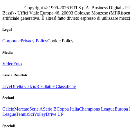
Copyright © 1999-
2026
RTI S.p.A. Business Digital - P.I
Bassi) - Uffici Viale Europa 46, 20093 Cologno Monzese (MI)
Rispett
artificiale generativa. È altresì fatto divieto espresso di utilizzare mez
Legal
Corporate
Privacy Policy
Cookie Policy
Media
Video
Foto
Live e Risultati
Live
Diretta Calcio
Risultati e Classifiche
Sezioni
Calcio
Mercato
Serie A
Serie B
Coppa Italia
Champions League
Europa 
League
Tennis
Sci
Volley
Drive UP
Speciali