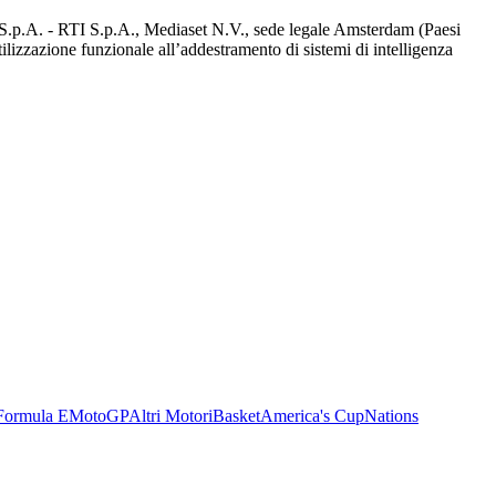
d S.p.A. - RTI S.p.A., Mediaset N.V., sede legale Amsterdam (Paesi
utilizzazione funzionale all’addestramento di sistemi di intelligenza
Formula E
MotoGP
Altri Motori
Basket
America's Cup
Nations