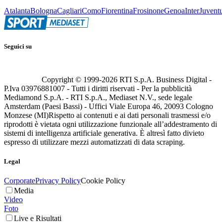
Atalanta
Bologna
Cagliari
Como
Fiorentina
Frosinone
Genoa
Inter
Juvent
Seguici su
Copyright © 1999-
2026
RTI S.p.A. Business Digital -
P.Iva 03976881007 - Tutti i diritti riservati - Per la pubblicità
Mediamond S.p.A. - RTI S.p.A., Mediaset N.V., sede legale
Amsterdam (Paesi Bassi) - Uffici Viale Europa 46, 20093 Cologno
Monzese (MI)
Rispetto ai contenuti e ai dati personali trasmessi e/o
riprodotti è vietata ogni utilizzazione funzionale all’addestramento di
sistemi di intelligenza artificiale generativa. È altresì fatto divieto
espresso di utilizzare mezzi automatizzati di data scraping.
Legal
Corporate
Privacy Policy
Cookie Policy
Media
Video
Foto
Live e Risultati