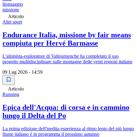
linguaggio
missione
Articolo
Altri sport
Endurance Italia, missione by fair means
compiuta per Hervé Barmasse
L'alpinista-esploratore di Valtournenche ha completato il suo
progetto multidisciplinare sulle montagne delle venti regioni italiane
09 Lug 2026 - 14:59
Articolo
Running
Epica dell'Acqua: di corsa e in cammino
lungo il Delta del Po
La prima edizione dell'inedita esperienza al ritmo lento del più lungo
fiume italiano è in programma il prossimo autunno