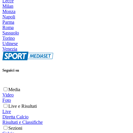
Lecce
Milan
Monza
Napoli
Parma
Roma
Sassuolo
Torino
Udinese
Venezia
Seguici su
Media
Video
Foto
Live e Risultati
Live
Diretta Calcio
Risultati e Classifiche
Sezioni