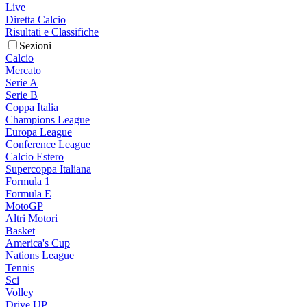
Live
Diretta Calcio
Risultati e Classifiche
Sezioni
Calcio
Mercato
Serie A
Serie B
Coppa Italia
Champions League
Europa League
Conference League
Calcio Estero
Supercoppa Italiana
Formula 1
Formula E
MotoGP
Altri Motori
Basket
America's Cup
Nations League
Tennis
Sci
Volley
Drive UP