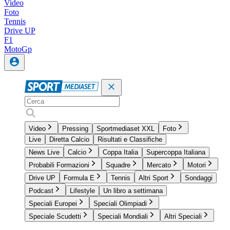
Video
Foto
Tennis
Drive UP
F1
MotoGp
Video
Pressing
Sportmediaset XXL
Foto
Live
Diretta Calcio
Risultati e Classifiche
News Live
Calcio
Coppa Italia
Supercoppa Italiana
Probabili Formazioni
Squadre
Mercato
Motori
Drive UP
Formula E
Tennis
Altri Sport
Sondaggi
Podcast
Lifestyle
Un libro a settimana
Speciali Europei
Speciali Olimpiadi
Speciale Scudetti
Speciali Mondiali
Altri Speciali