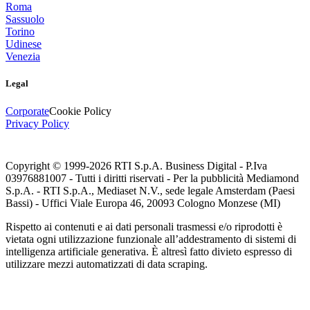
Roma
Sassuolo
Torino
Udinese
Venezia
Legal
Corporate
Cookie Policy
Privacy Policy
Copyright © 1999-
2026
RTI S.p.A. Business Digital - P.Iva
03976881007 - Tutti i diritti riservati - Per la pubblicità Mediamond
S.p.A. - RTI S.p.A., Mediaset N.V., sede legale Amsterdam (Paesi
Bassi) - Uffici Viale Europa 46, 20093 Cologno Monzese (MI)
Rispetto ai contenuti e ai dati personali trasmessi e/o riprodotti è
vietata ogni utilizzazione funzionale all’addestramento di sistemi di
intelligenza artificiale generativa. È altresì fatto divieto espresso di
utilizzare mezzi automatizzati di data scraping.