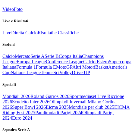
Video
Foto
Live e Risultati
Live
Diretta Calcio
Risultati e Classifiche
Sezioni
Calcio
Mercato
Serie A
Serie B
Coppa Italia
Champions
League
Europa League
Conference League
Calcio Estero
Supercoppa
Italiana
Formula 1
Formula E
MotoGP
Altri Motori
Basket
America's
Cup
Nations League
Tennis
Sci
Volley
Drive UP
Speciali
Mondiali 2026
Roland Garros 2026
Sportmediaset Live Riccione
2026
Scudetto Inter 2026
Olimpiadi Invernali Milano Cortina
2026
Super Bowl 2026
Eicma 2025
Mondiale per club 2025
EICMA
Riding Fest 2025
Paralimpiadi Parigi 2024
Olimpiadi Parigi
2024
Euro 2024
Squadra Serie A