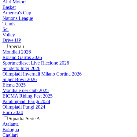
Altri Motori
Basket
America's Cup
Nations League
Tennis
Sci
Volley
Drive UP
Speciali
Mondiali 2026
Roland Garros 2026
Sportmediaset Live Riccione 2026
Scudetto Inter 2026
Olimpiadi Invernali Milano Cortina 2026
Super Bowl 2026
Eicma 2025
Mondiale per club 2025
EICMA Riding Fest 2025
Paralimpiadi Parigi 2024
Olimpiadi Parigi 2024
Euro 2024
Squadra Serie A
Atalanta
Bologna
Cagliari