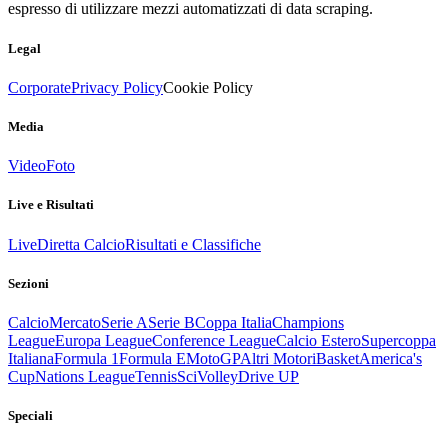
espresso di utilizzare mezzi automatizzati di data scraping.
Legal
Corporate
Privacy Policy
Cookie Policy
Media
Video
Foto
Live e Risultati
Live
Diretta Calcio
Risultati e Classifiche
Sezioni
Calcio
Mercato
Serie A
Serie B
Coppa Italia
Champions
League
Europa League
Conference League
Calcio Estero
Supercoppa
Italiana
Formula 1
Formula E
MotoGP
Altri Motori
Basket
America's
Cup
Nations League
Tennis
Sci
Volley
Drive UP
Speciali