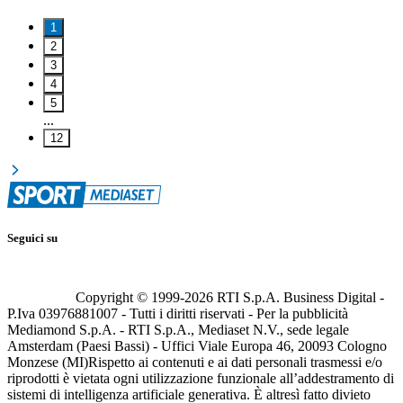
1
2
3
4
5
...
12
Seguici su
Copyright © 1999-
2026
RTI S.p.A. Business Digital -
P.Iva 03976881007 - Tutti i diritti riservati - Per la pubblicità
Mediamond S.p.A. - RTI S.p.A., Mediaset N.V., sede legale
Amsterdam (Paesi Bassi) - Uffici Viale Europa 46, 20093 Cologno
Monzese (MI)
Rispetto ai contenuti e ai dati personali trasmessi e/o
riprodotti è vietata ogni utilizzazione funzionale all’addestramento di
sistemi di intelligenza artificiale generativa. È altresì fatto divieto