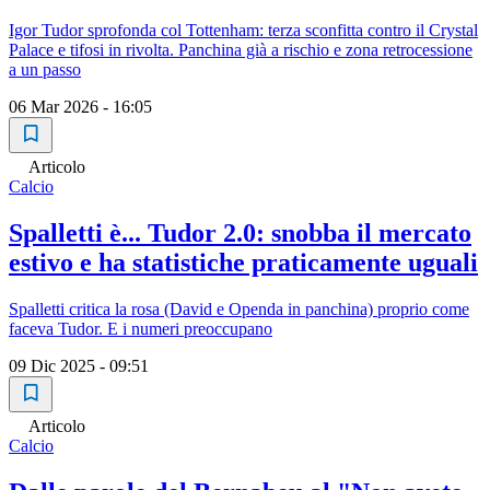
Igor Tudor sprofonda col Tottenham: terza sconfitta contro il Crystal
Palace e tifosi in rivolta. Panchina già a rischio e zona retrocessione
a un passo
06 Mar 2026 - 16:05
Articolo
Calcio
Spalletti è... Tudor 2.0: snobba il mercato
estivo e ha statistiche praticamente uguali
Spalletti critica la rosa (David e Openda in panchina) proprio come
faceva Tudor. E i numeri preoccupano
09 Dic 2025 - 09:51
Articolo
Calcio