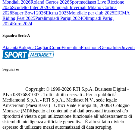
Mondiali 2026
Roland Garros 2026
Sportmediaset Live Riccione
2026
Scudetto Inter 2026
Olimpiadi Invernali Milano Cortina
2026
Super Bowl 2026
Eicma 2025
Mondiale per club 2025
EICMA
Riding Fest 2025
Paralimpiadi Parigi 2024
Olimpiadi Parigi
2024
Euro 2024
Squadra Serie A
Atalanta
Bologna
Cagliari
Como
Fiorentina
Frosinone
Genoa
Inter
Juvent
Seguici su
Copyright © 1999-
2026
RTI S.p.A. Business Digital -
P.Iva 03976881007 - Tutti i diritti riservati - Per la pubblicità
Mediamond S.p.A. - RTI S.p.A., Mediaset N.V., sede legale
Amsterdam (Paesi Bassi) - Uffici Viale Europa 46, 20093 Cologno
Monzese (MI)
Rispetto ai contenuti e ai dati personali trasmessi e/o
riprodotti è vietata ogni utilizzazione funzionale all’addestramento di
sistemi di intelligenza artificiale generativa. È altresì fatto divieto
espresso di utilizzare mezzi automatizzati di data scraping.