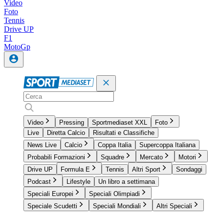
Video
Foto
Tennis
Drive UP
F1
MotoGp
Video
Pressing
Sportmediaset XXL
Foto
Live
Diretta Calcio
Risultati e Classifiche
News Live
Calcio
Coppa Italia
Supercoppa Italiana
Probabili Formazioni
Squadre
Mercato
Motori
Drive UP
Formula E
Tennis
Altri Sport
Sondaggi
Podcast
Lifestyle
Un libro a settimana
Speciali Europei
Speciali Olimpiadi
Speciale Scudetti
Speciali Mondiali
Altri Speciali