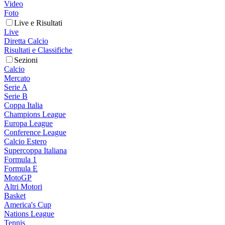
Video
Foto
Live e Risultati
Live
Diretta Calcio
Risultati e Classifiche
Sezioni
Calcio
Mercato
Serie A
Serie B
Coppa Italia
Champions League
Europa League
Conference League
Calcio Estero
Supercoppa Italiana
Formula 1
Formula E
MotoGP
Altri Motori
Basket
America's Cup
Nations League
Tennis