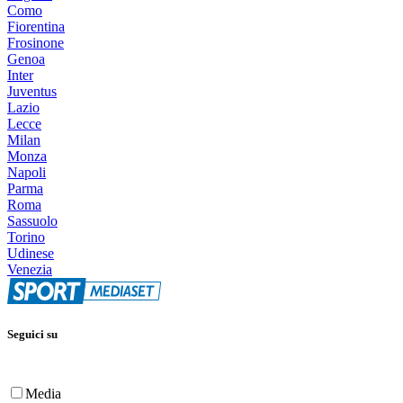
Como
Fiorentina
Frosinone
Genoa
Inter
Juventus
Lazio
Lecce
Milan
Monza
Napoli
Parma
Roma
Sassuolo
Torino
Udinese
Venezia
Seguici su
Media