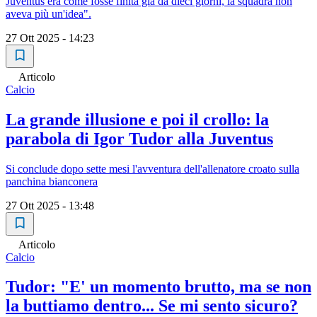
Juventus era come fosse finita già da dieci giorni, la squadra non
aveva più un'idea".
27 Ott 2025 - 14:23
Articolo
Calcio
La grande illusione e poi il crollo: la
parabola di Igor Tudor alla Juventus
Si conclude dopo sette mesi l'avventura dell'allenatore croato sulla
panchina bianconera
27 Ott 2025 - 13:48
Articolo
Calcio
Tudor: "E' un momento brutto, ma se non
la buttiamo dentro... Se mi sento sicuro?