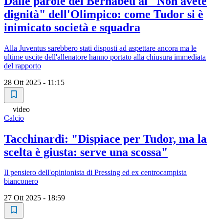
Dalle parole del Bernabeu al "Non avete
dignità" dell'Olimpico: come Tudor si è
inimicato società e squadra
Alla Juventus sarebbero stati disposti ad aspettare ancora ma le
ultime uscite dell'allenatore hanno portato alla chiusura immediata
del rapporto
28 Ott 2025 - 11:15
video
Calcio
Tacchinardi: "Dispiace per Tudor, ma la
scelta è giusta: serve una scossa"
Il pensiero dell'opinionista di Pressing ed ex centrocampista
bianconero
27 Ott 2025 - 18:59