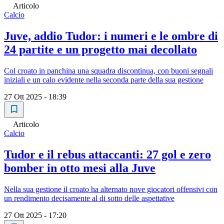
Articolo
Calcio
Juve, addio Tudor: i numeri e le ombre di
24 partite e un progetto mai decollato
Col croato in panchina una squadra discontinua, con buoni segnali
iniziali e un calo evidente nella seconda parte della sua gestione
27 Ott 2025 - 18:39
Articolo
Calcio
Tudor e il rebus attaccanti: 27 gol e zero
bomber in otto mesi alla Juve
Nella sua gestione il croato ha alternato nove giocatori offensivi con
un rendimento decisamente al di sotto delle aspettative
27 Ott 2025 - 17:20