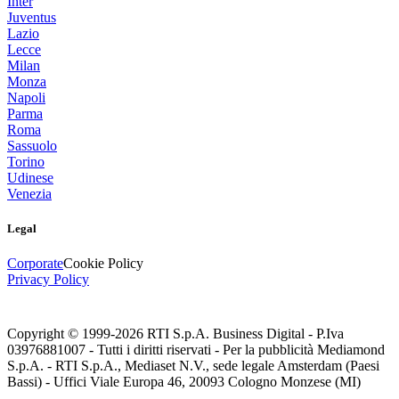
Inter
Juventus
Lazio
Lecce
Milan
Monza
Napoli
Parma
Roma
Sassuolo
Torino
Udinese
Venezia
Legal
Corporate
Cookie Policy
Privacy Policy
Copyright © 1999-
2026
RTI S.p.A. Business Digital - P.Iva
03976881007 - Tutti i diritti riservati - Per la pubblicità Mediamond
S.p.A. - RTI S.p.A., Mediaset N.V., sede legale Amsterdam (Paesi
Bassi) - Uffici Viale Europa 46, 20093 Cologno Monzese (MI)